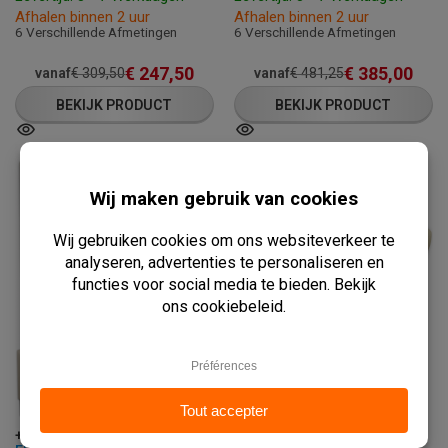
Afhalen binnen 2 uur
Afhalen binnen 2 uur
6 Verschillende Afmetingen
6 Verschillende Afmetingen
€
247,50
€
385,00
vanaf
€
309,50
vanaf
€
481,25
BEKIJK PRODUCT
BEKIJK PRODUCT
+4 kleuren
+4 kleuren