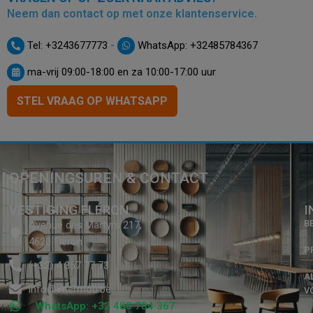
Neem dan contact op met onze klantenservice.
-
Tel: +3243677773
WhatsApp: +32485784367
ma-vrij 09:00-18:00 en za 10:00-17:00 uur
STEL VRAAG OP WHATSAPP
OPENINGSUREN & CONTACT
VESTIGING FLÉRON
I
B
Avenue des Martyrs 217,
4620 Fléron
P
(+32) 4 367 77 73
A
info@intermob.be
V
WhatsApp: +32 485 784 367