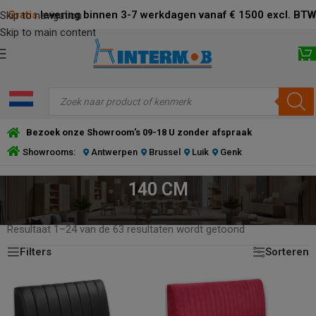
Gratis
levering binnen 3-7 werkdagen vanaf € 1500 excl. BTW
Skip to navigation
Skip to main content
Bezoek onze Showroom's 09-18 U zonder afspraak
Showrooms:
Antwerpen
Brussel
Luik
Genk
140 CM
HOME
/
PRODUCT BESCHIKBARE AFMETINGEN
/
140 CM
Resultaat 1–24 van de 63 resultaten wordt getoond
Filters
Sorteren