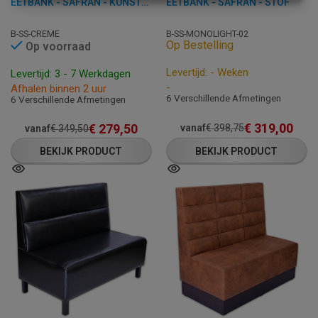
EETBANK - SAFRAN - KUNSTLEER
EETBANK - SAFRAN - STOF
B-SS-CREME
B-SS-MONOLIGHT-02
Op Bestelling
Op voorraad
Levertijd: - Weken
Levertijd: 3 - 7 Werkdagen
-
Afhalen binnen 2 uur
6 Verschillende Afmetingen
6 Verschillende Afmetingen
€
319,00
€
279,50
vanaf
€
398,75
vanaf
€
349,50
BEKIJK PRODUCT
BEKIJK PRODUCT