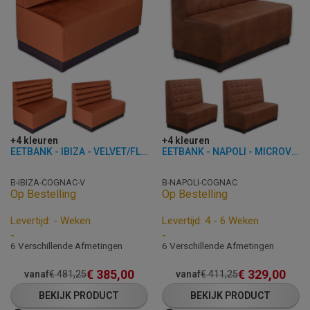
+4 kleuren
+4 kleuren
EETBANK - IBIZA - VELVET/FLUWEEL
EETBANK - NAPOLI - MICROVEZEL
B-IBIZA-COGNAC-V
B-NAPOLI-COGNAC
Op Bestelling
Op Bestelling
Levertijd: - Weken
Levertijd: 4 - 6 Weken
-
-
6 Verschillende Afmetingen
6 Verschillende Afmetingen
€
385,00
€
329,00
vanaf
€
481,25
vanaf
€
411,25
BEKIJK PRODUCT
BEKIJK PRODUCT