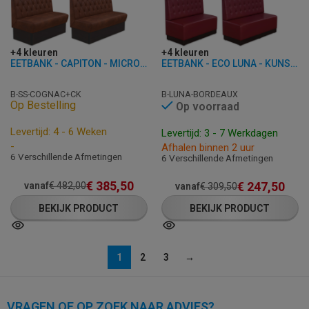
+4 kleuren
+4 kleuren
EETBANK - CAPITON - MICROVEZEL
EETBANK - ECO LUNA - KUNSTLEER
B-SS-COGNAC+CK
B-LUNA-BORDEAUX
Op Bestelling
Op voorraad
Levertijd: 4 - 6 Weken
Levertijd: 3 - 7 Werkdagen
-
Afhalen binnen 2 uur
6 Verschillende Afmetingen
6 Verschillende Afmetingen
€
385,50
€
247,50
vanaf
€
482,00
vanaf
€
309,50
BEKIJK PRODUCT
BEKIJK PRODUCT
1
2
3
→
VRAGEN OF OP ZOEK NAAR ADVIES?