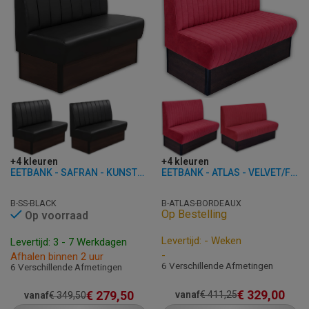
+4 kleuren
+4 kleuren
EETBANK - SAFRAN - KUNSTLEER
EETBANK - ATLAS - VELVET/FLUWEEL
B-SS-BLACK
B-ATLAS-BORDEAUX
Op Bestelling
Op voorraad
Levertijd: - Weken
Levertijd: 3 - 7 Werkdagen
-
Afhalen binnen 2 uur
6 Verschillende Afmetingen
6 Verschillende Afmetingen
€
329,00
€
279,50
vanaf
€
411,25
vanaf
€
349,50