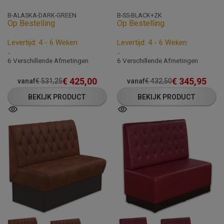
B-ALASKA-DARK-GREEN
B-SS-BLACK+ZK
Op Bestelling
Op Bestelling
Levertijd: 4 - 6 Weken
Levertijd: 4 - 6 Weken
-
-
6 Verschillende Afmetingen
6 Verschillende Afmetingen
€
425,00
€
345,95
vanaf
€
531,25
vanaf
€
432,50
BEKIJK PRODUCT
BEKIJK PRODUCT