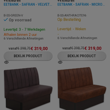
+4 kleuren
+4 kleuren
EETBANK - SAFRAN - VELVET/FLUWEEL
EETBANK - SAFRAN - MICROVEZEL
B-SS-GREEN-V
B-SS-ANTHRACITE96
Op Bestelling
Op voorraad
Levertijd: - Weken
Levertijd: 3 - 7 Werkdagen
-
Afhalen binnen 2 uur
6 Verschillende Afmetingen
6 Verschillende Afmetingen
€
319,00
€
319,00
vanaf
€
398,75
vanaf
€
398,75
BEKIJK PRODUCT
BEKIJK PRODUCT