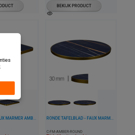
RODUCT
BEKIJK PRODUCT
TAFELBLAD - FAUX MARMER AMBER - 3 CM DIK
RONDE TAFELBLAD - FAUX MARMER AMBER - 3 CM DIK
C-FM-AMBER-ROUND