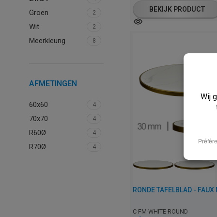
BEKIJK PRODUCT
Groen
2
Wit
2
Meerkleurig
8
AFMETINGEN
60x60
4
70x70
4
R60Ø
4
R70Ø
4
C-FM-WHITE-ROUND