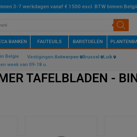
binnen 3-7 werkdagen vanaf € 1500 excl. BTW binnen Belgi
ECA BANKEN
FAUTEUILS
BARSTOELEN
PLANTENBA
in Belgie
Vestigingen:
Antwerpen
Brussel
Luik
en week van 09-18 u.
MER TAFELBLADEN - BI
AUX MARMER TAFELBLADEN - BINNENGEBRUIK