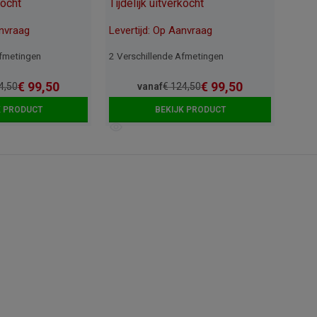
kocht
Tijdelijk uitverkocht
anvraag
Levertijd: Op Aanvraag
Afmetingen
2 Verschillende Afmetingen
€
99,50
€
99,50
4,50
vanaf
€
124,50
K PRODUCT
BEKIJK PRODUCT
?