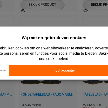
BEKIJK PRODUCT
BEKIJK P
RONDE TAFELBLAD - FAUX MARMER WIT - 3 CM DIK
RONDE TAFELBLAD - FAUX MARMER ZWART - 3 CM DIK
C-FM-B-ROUND
C-FM-AMBER