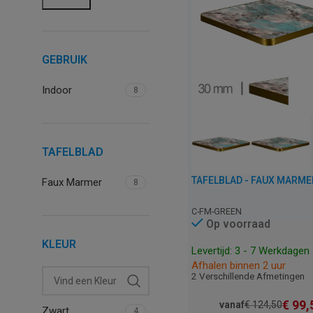
GEBRUIK
Indoor
8
TAFELBLAD
Faux Marmer
8
C-FM-GREEN
Op voorraad
KLEUR
Levertijd: 3 - 7 Werkdagen
Afhalen binnen 2 uur
2 Verschillende Afmetingen
€
99,
vanaf
€
124,50
Zwart
4