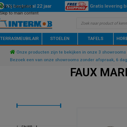
Wij bestaan al 22 jaar
Gratis
levering 
Skip to navigation
Skip to main content
Nederland.
TERRASMEUBILAIR
STOELEN
TAFELS
HOR
Onze producten zijn te bekijken in onze 3 showrooms 
Bezoek een van onze showrooms zonder afspraak, 6 dag
FAUX MAR
FILTER OP PRIJS
HOME
/
TAFELS
/
TAFELBLADEN
/
F
Prijs:
€ 90
—
€ 110
FILTER