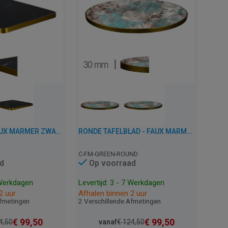
TAFELBLAD - FAUX MARMER ZWART - 3 CM DIK
RONDE TAFELBLAD - FAUX MARMER GROEN - 3 CM DIK
C-FM-GREEN-ROUND
d
Op voorraad
 Werkdagen
Levertijd: 3 - 7 Werkdagen
2 uur
Afhalen binnen 2 uur
Afmetingen
2 Verschillende Afmetingen
€
99,50
€
99,50
4,50
vanaf
€
124,50