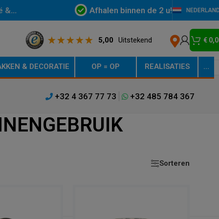
Afhalen binnen de 2 u!
ë &
NEDERLAN
5,00
Uitstekend
€
0,0
KKEN & DECORATIE
OP = OP
REALISATIES
…
+32 4 367 77 73
+32 485 784 367
NNENGEBRUIK
Sorteren
Weergeven
9
12
18
24