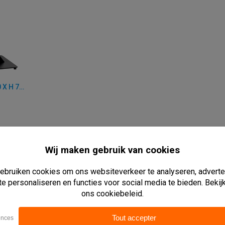
TAFELONDERSTEL - 40 X 70 X H 72 CM - STAAL
50