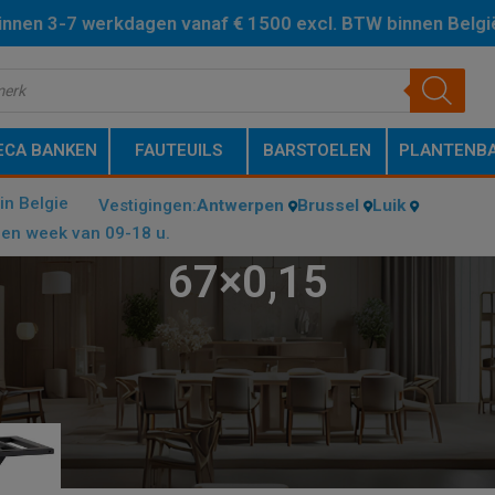
binnen 3-7 werkdagen vanaf € 1500 excl. BTW binnen Belgi
ECA BANKEN
FAUTEUILS
BARSTOELEN
PLANTENBA
in Belgie
Vestigingen:
Antwerpen
Brussel
Luik
en week van 09-18 u.
67×0,15
E (CM)
/
67×0,15