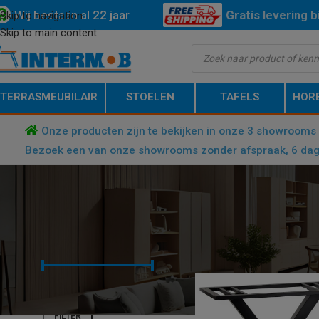
Wij bestaan al 22 jaar
Gratis
levering 
Skip to navigation
Skip to main content
Nederland.
TERRASMEUBILAIR
STOELEN
TAFELS
HOR
Onze producten zijn te bekijken in onze 3 showrooms 
Bezoek een van onze showrooms zonder afspraak, 6 dag
FILTER OP PRIJS
HOME
/
PRODUCT DIAMETER TUB
Prijs:
€ 70
—
€ 80
FILTER