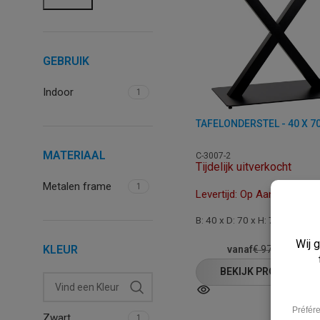
GEBRUIK
Indoor
1
MATERIAAL
C-3007-2
Tijdelijk uitverkocht
Metalen frame
1
Levertijd: Op Aanvraag
B: 40 x D: 70 x H: 72 cm
€
77,
KLEUR
vanaf
€
97,00
BEKIJK PRODUCT
Zwart
1