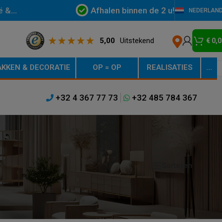
Afhalen binnen de 2 u!
ë &
NEDERLAN
5,00
Uitstekend
€
0,0
KKEN & DECORATIE
OP = OP
REALISATIES
…
+32 4 367 77 73
+32 485 784 367
Sorteren
Weergeven
9
12
18
24