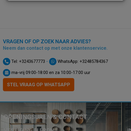
VRAGEN OF OP ZOEK NAAR ADVIES?
Neem dan contact op met onze klantenservice.
-
Tel: +3243677773
WhatsApp: +32485784367
ma-vrij 09:00-18:00 en za 10:00-17:00 uur
STEL VRAAG OP WHATSAPP
OPENINGSUREN & CONTACT
VESTIGING FLÉRON
I