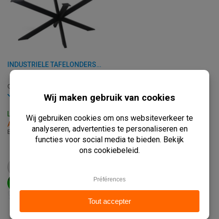
INDUSTRIELE TAFELONDERSTEL - 140 X 78 X H 72,50 CM - STAAL
C-MATRIX-8X8
Op voorraad
Levertijd: 3 - 7 Werkdagen
Afhalen binnen 2 uur
B: 140 x D: 78 x H: 72.50 cm
€
275,00
vanaf
€
343,75
BEKIJK PRODUCT
IN WINKELWAGEN