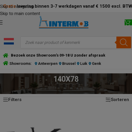
Gratis
levering binnen 3-7 werkdagen vanaf € 1500 excl. BTW
Skip to navigation
Skip to main content
Bezoek onze Showroom's 09-18 U zonder afspraak
Showrooms:
Antwerpen
Brussel
Luik
Genk
140X78
Enig resultaat
HOME
/
PRODUCT AFMETING BODEMPLAAT (CM)
/
140X78
Filters
Sorteren