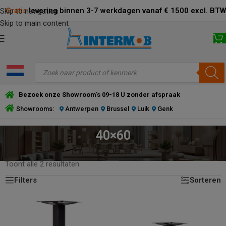
Gratis
levering binnen 3-7 werkdagen vanaf € 1500 excl. BTW
Skip to navigation
Skip to main content
Bezoek onze Showroom's 09-18 U zonder afspraak
Showrooms:
Antwerpen
Brussel
Luik
Genk
40×60
HOME
/
PRODUCT AFMETING BODEMPLAAT (CM)
/
40×60
Toont alle 2 resultaten
Filters
Sorteren