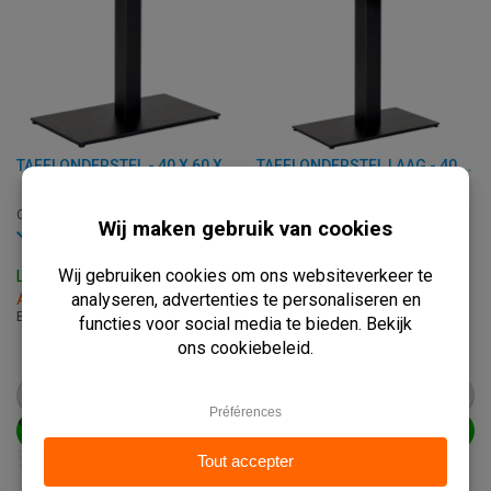
TAFELONDERSTEL - 40 X 60 X H 72 CM - GIETIJZER
TAFELONDERSTEL LAAG - 40 X 40 X H 48 CM - GIETIJZER
C-343
C-343-LOW
Op voorraad
Op voorraad
Levertijd: 3 - 7 Werkdagen
Levertijd: 3 - 7 Werkdagen
Afhalen binnen 2 uur
Afhalen binnen 2 uur
B: 40 x D: 60 x H: 72 cm
B: 40 x D: 60 x H: 48 cm
€
62,50
€
59,50
vanaf
€
78,25
vanaf
€
74,50
BEKIJK PRODUCT
BEKIJK PRODUCT
IN WINKELWAGEN
IN WINKELWAGEN