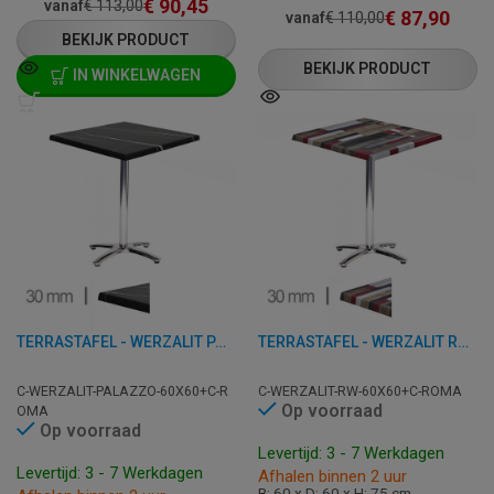
€
90,45
vanaf
€
113,00
€
87,90
vanaf
€
110,00
BEKIJK PRODUCT
BEKIJK PRODUCT
IN WINKELWAGEN
TERRASTAFEL - WERZALIT PALAZZO - 60X60 CM
TERRASTAFEL - WERZALIT REDDENWOOD - 60X60 CM
C-WERZALIT-PALAZZO-60X60+C-R
C-WERZALIT-RW-60X60+C-ROMA
Op voorraad
OMA
Op voorraad
Levertijd: 3 - 7 Werkdagen
Levertijd: 3 - 7 Werkdagen
Afhalen binnen 2 uur
B: 60 x D: 60 x H: 75 cm