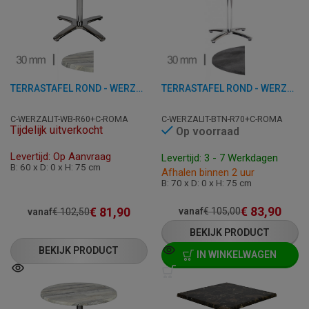
TERRASTAFEL ROND - WERZALIT WHITE BLOCK - 60 CM
TERRASTAFEL ROND - WERZALIT BETON - 70 CM
C-WERZALIT-WB-R60+C-ROMA
C-WERZALIT-BTN-R70+C-ROMA
Tijdelijk uitverkocht
Op voorraad
Levertijd: Op Aanvraag
Levertijd: 3 - 7 Werkdagen
B: 60 x D: 0 x H: 75 cm
Afhalen binnen 2 uur
B: 70 x D: 0 x H: 75 cm
€
83,90
€
81,90
vanaf
€
105,00
vanaf
€
102,50
BEKIJK PRODUCT
BEKIJK PRODUCT
IN WINKELWAGEN