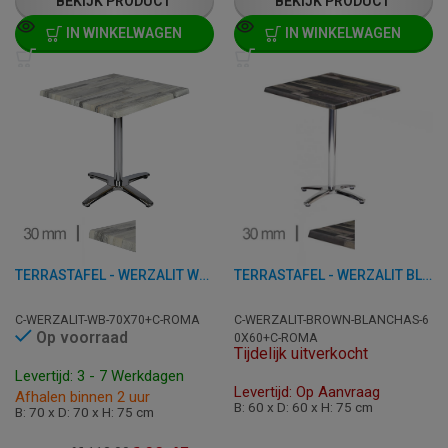
BEKIJK PRODUCT
BEKIJK PRODUCT
IN WINKELWAGEN
IN WINKELWAGEN
TERRASTAFEL - WERZALIT WHITE BLOCK - 70X70 CM
TERRASTAFEL - WERZALIT BLANCHAS BROWN - 60X60 CM
C-WERZALIT-WB-70X70+C-ROMA
C-WERZALIT-BROWN-BLANCHAS-6
Op voorraad
0X60+C-ROMA
Tijdelijk uitverkocht
Levertijd: 3 - 7 Werkdagen
Levertijd: Op Aanvraag
Afhalen binnen 2 uur
B: 60 x D: 60 x H: 75 cm
B: 70 x D: 70 x H: 75 cm