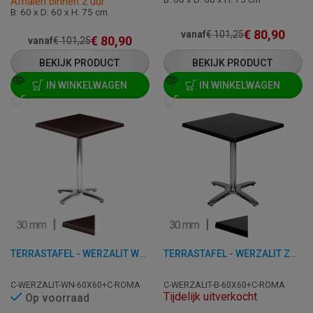
Afhalen binnen 2 uur
B: 60 x D: 60 x H: 75 cm
€
80,90
vanaf
€
101,25
€
80,90
vanaf
€
101,25
BEKIJK PRODUCT
BEKIJK PRODUCT
IN WINKELWAGEN
IN WINKELWAGEN
TERRASTAFEL - WERZALIT WENGÉ - 60X60 CM
TERRASTAFEL - WERZALIT ZWART - 60X60 CM
C-WERZALIT-WN-60X60+C-ROMA
C-WERZALIT-B-60X60+C-ROMA
Tijdelijk uitverkocht
Op voorraad