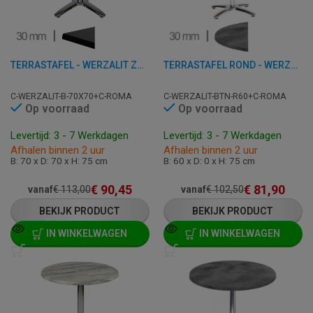
TERRASTAFEL - WERZALIT ZWART - 70X70 CM
TERRASTAFEL ROND - WERZALIT BETON - 60 CM
C-WERZALIT-B-70X70+C-ROMA
C-WERZALIT-BTN-R60+C-ROMA
Op voorraad
Op voorraad
Levertijd: 3 - 7 Werkdagen
Levertijd: 3 - 7 Werkdagen
Afhalen binnen 2 uur
Afhalen binnen 2 uur
B: 70 x D: 70 x H: 75 cm
B: 60 x D: 0 x H: 75 cm
€
90,45
€
81,90
vanaf
€
113,00
vanaf
€
102,50
BEKIJK PRODUCT
BEKIJK PRODUCT
IN WINKELWAGEN
IN WINKELWAGEN