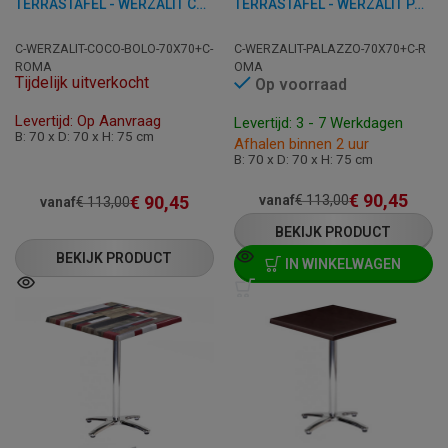
TERRASTAFEL - WERZALIT COCO BOLO - 70X70 CM
TERRASTAFEL - WERZALIT PALAZZO - 70X70 CM
C-WERZALIT-COCO-BOLO-70X70+C-
C-WERZALIT-PALAZZO-70X70+C-R
ROMA
OMA
Tijdelijk uitverkocht
Op voorraad
Levertijd: Op Aanvraag
Levertijd: 3 - 7 Werkdagen
B: 70 x D: 70 x H: 75 cm
Afhalen binnen 2 uur
B: 70 x D: 70 x H: 75 cm
€
90,45
€
90,45
vanaf
€
113,00
vanaf
€
113,00
BEKIJK PRODUCT
BEKIJK PRODUCT
IN WINKELWAGEN