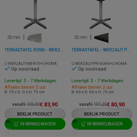
TERRASTAFEL ROND - WERZALIT WHITE BLOCK - 70 CM
TERRASTAFEL - WERZALIT PORTO ROSA - 60X60 CM
C-WERZALIT-WB-R70+C-ROMA
C-WERZALIT-PR-60X60+C-ROMA
Op voorraad
Op voorraad
Levertijd: 3 - 7 Werkdagen
Levertijd: 3 - 7 Werkdagen
Afhalen binnen 2 uur
Afhalen binnen 2 uur
B: 70 x D: 0 x H: 75 cm
B: 60 x D: 60 x H: 75 cm
€
83,90
€
80,90
vanaf
€
105,00
vanaf
€
101,25
BEKIJK PRODUCT
BEKIJK PRODUCT
IN WINKELWAGEN
IN WINKELWAGEN