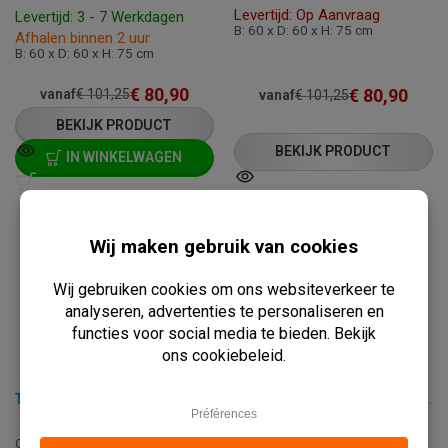
Levertijd: Op Aanvraag
Levertijd: 3 - 7 Werkdagen
B: 60 x D: 60 x H: 75 cm
Afhalen binnen 2 uur
B: 60 x D: 60 x H: 75 cm
€
80,90
€
80,90
vanaf
€
101,25
vanaf
€
101,25
BEKIJK PRODUCT
BEKIJK PRODUCT
IN WINKELWAGEN
TERRASTAFEL - WERZALIT BLANCHAS BLUE - 70X70 CM
TERRASTAFEL - WERZALIT BLANCHAS BROWN - 70X70 CM
C-WERZALIT-BLUE-BLANCHAS-70X
C-WERZALIT-BROWN-BLANCHAS-7