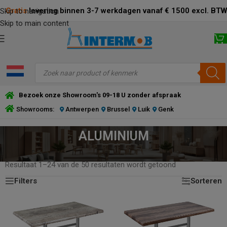
Gratis
levering binnen 3-7 werkdagen vanaf € 1500 excl. BTW
Skip to navigation
Skip to main content
Bezoek onze Showroom's 09-18 U zonder afspraak
Showrooms:
Antwerpen
Brussel
Luik
Genk
ALUMINIUM
HOME
/
PRODUCT FRAME KLEUR
/
ALUMINIUM
Resultaat 1–24 van de 50 resultaten wordt getoond
Filters
Sorteren