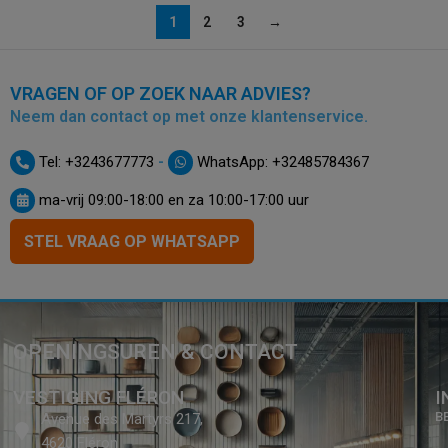
1
2
3
→
VRAGEN OF OP ZOEK NAAR ADVIES?
Neem dan contact op met onze klantenservice.
-
Tel: +3243677773
WhatsApp: +32485784367
ma-vrij 09:00-18:00 en za 10:00-17:00 uur
STEL VRAAG OP WHATSAPP
OPENINGSUREN & CONTACT
VESTIGING FLÉRON
I
B
Avenue des Martyrs 217,
4620 Fléron