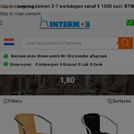
Gratis
levering binnen 3-7 werkdagen vanaf € 1500 excl. BTW
Skip to navigation
Skip to main content
Bezoek onze Showroom's 09-18 U zonder afspraak
Showrooms:
Antwerpen
Brussel
Luik
Genk
1,80
Toont alle 2 resultaten
HOME
/
PRODUCT DIAMETER BUIS (MM)
/
1,80
Filters
Sorteren