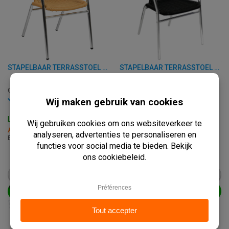
STAPELBAAR TERRASSTOEL - U507 - ALUMINIUM/ROTAN
STAPELBAAR TERRASSTOEL - U507 - ALUMINIUM/ROTAN
C-U507-NATUREL
C-U507-BLACK
Op voorraad
Op voorraad
Levertijd: 3 - 7 Werkdagen
Levertijd: 3 - 7 Werkdagen
Afhalen binnen 2 uur
Afhalen binnen 2 uur
B: 53 x D: 58 x H: 73.50 cm
B: 53 x D: 58 x H: 73.50 cm
€
42,50
€
42,50
vanaf
€
53,25
vanaf
€
53,25
BEKIJK PRODUCT
BEKIJK PRODUCT
IN WINKELWAGEN
IN WINKELWAGEN