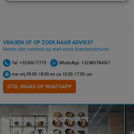
VRAGEN OF OP ZOEK NAAR ADVIES?
Neem dan contact op met onze klantenservice.
-
Tel: +3243677773
WhatsApp: +32485784367
ma-vrij 09:00-18:00 en za 10:00-17:00 uur
STEL VRAAG OP WHATSAPP
OPENINGSUREN & CONTACT
VESTIGING FLÉRON
I