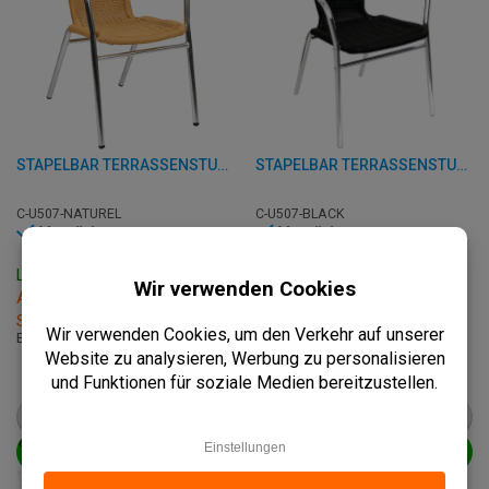
STAPELBAR TERRASSENSTUHL - U507 - ALUMINIUM/RATTAN
STAPELBAR TERRASSENSTUHL - U507 - ALUMINIUM/RATTAN
C-U507-NATUREL
C-U507-BLACK
Vorrätig
Vorrätig
Lieferzeit: 3 - 7 Werktage
Lieferzeit: 3 - 7 Werktage
Abholung innerhalb von 2
Abholung innerhalb von 2
Stunden
Stunden
B: 53 x T: 58 x H: 73.50 cm
B: 53 x T: 58 x H: 73.50 cm
€
42,50
€
42,50
ab
€
53,25
ab
€
53,25
PRODUKT ANSEHEN
PRODUKT ANSEHEN
IN DEN WARENKORB
IN DEN WARENKORB