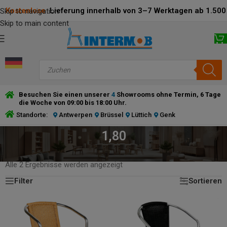
Kostenlose
Lieferung innerhalb von 3–7 Werktagen ab 1.500 
Skip to navigation
Skip to main content
Besuchen Sie einen unserer
4
Showrooms ohne Termin, 6 Tage
die Woche von 09:00 bis 18:00 Uhr.
Standorte:
Antwerpen
Brüssel
Lüttich
Genk
1,80
STARTSEITE
/
PRODUCT DIAMETER TUBE (MM)
/
1,80
Alle 2 Ergebnisse werden angezeigt
Filter
Sortieren