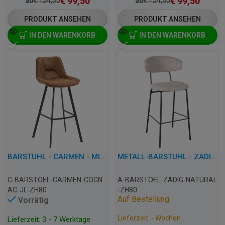
€
99,50
€
99,50
ab
€
124,50
ab
€
124,50
PRODUKT ANSEHEN
PRODUKT ANSEHEN
IN DEN WARENKORB
IN DEN WARENKORB
BARSTUHL - CARMEN - MIKROFASER
METALL-BARSTUHL - ZADIG - BOUCLE
C-BARSTOEL-CARMEN-COGN
A-BARSTOEL-ZADIG-NATURAL
AC-JL-ZH80
-ZH80
Auf Bestellung
Vorrätig
Lieferzeit: - Wochen
Lieferzeit: 3 - 7 Werktage