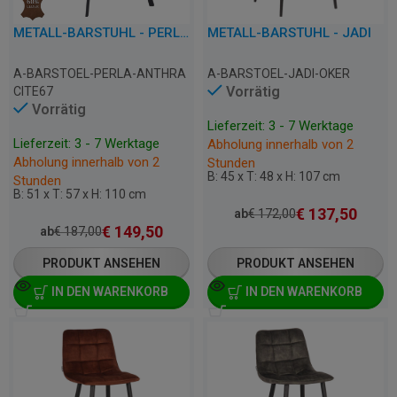
METALL-BARSTUHL - PERLA - LEDER/KUNSTLEDER
METALL-BARSTUHL - JADI
A-BARSTOEL-PERLA-ANTHRA
A-BARSTOEL-JADI-OKER
Vorrätig
CITE67
Vorrätig
Lieferzeit: 3 - 7 Werktage
Lieferzeit: 3 - 7 Werktage
Abholung innerhalb von 2
Abholung innerhalb von 2
Stunden
B: 45 x T: 48 x H: 107 cm
Stunden
B: 51 x T: 57 x H: 110 cm
€
137,50
ab
€
172,00
€
149,50
ab
€
187,00
PRODUKT ANSEHEN
PRODUKT ANSEHEN
IN DEN WARENKORB
IN DEN WARENKORB