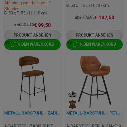
-
Abholung innerhalb von 2
B: 53 x T: 56 x H: 107 cm
Stunden
B: 50 x T: 55 x H: 110 cm
€
137,50
ab
€
172,00
€
99,50
ab
€
124,50
PRODUKT ANSEHEN
PRODUKT ANSEHEN
IN DEN WARENKORB
IN DEN WARENKORB
METALL-BARSTUHL - ZADIG - RIPPKORDEL
METALL-BARSTUHL - PERLA - LEDER/KUNSTLEDER
A-BARSTOEL-ZADIG-RUST
A-BARSTOEL-PERLA-CAMEL0