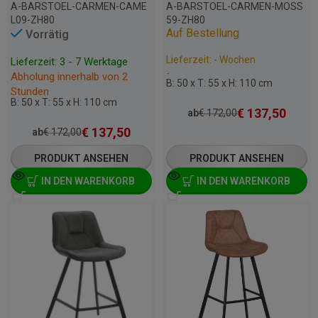
A-BARSTOEL-CARMEN-CAME
A-BARSTOEL-CARMEN-MOSS
L09-ZH80
59-ZH80
Auf Bestellung
Vorrätig
Lieferzeit: - Wochen
Lieferzeit: 3 - 7 Werktage
-
Abholung innerhalb von 2
B: 50 x T: 55 x H: 110 cm
Stunden
B: 50 x T: 55 x H: 110 cm
€
137,50
ab
€
172,00
€
137,50
ab
€
172,00
PRODUKT ANSEHEN
PRODUKT ANSEHEN
IN DEN WARENKORB
IN DEN WARENKORB