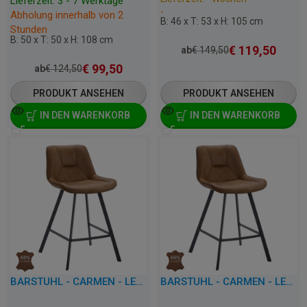
Lieferzeit: 3 - 7 Werktage
-
Abholung innerhalb von 2
B: 46 x T: 53 x H: 105 cm
Stunden
B: 50 x T: 50 x H: 108 cm
€
119,50
ab
€
149,50
€
99,50
ab
€
124,50
PRODUKT ANSEHEN
PRODUKT ANSEHEN
IN DEN WARENKORB
IN DEN WARENKORB
BARSTUHL - CARMEN - LEDER/KUNSTLEDER
BARSTUHL - CARMEN - LEDER/KUNSTLEDER