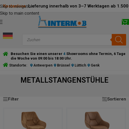
Kostenlose
Lieferung innerhalb von 3–7 Werktagen ab 1.500 
Skip to navigation
Skip to main content
Besuchen Sie einen unserer
4
Showrooms ohne Termin, 6 Tage
die Woche von 09:00 bis 18:00 Uhr.
Standorte:
Antwerpen
Brüssel
Lüttich
Genk
METALLSTANGENSTÜHLE
Ergebnisse 1 – 24 von 34 werden angezeigt
METALLSTANGENSTÜHLE
Filter
Sortieren