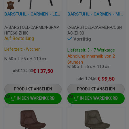
BARSTUHL - CARMEN - LEDER/KUNSTLEDER
BARSTUHL - CARMEN - MIKROFASER
A-BARSTOEL-CARMEN-GRAP
C-BARSTOEL-CARMEN-COGN
HITE66-ZH80
AC-ZH80
Auf Bestellung
Vorrätig
Lieferzeit: - Wochen
Lieferzeit: 3 - 7 Werktage
-
Abholung innerhalb von 2
B: 50 x T: 55 x H: 110 cm
Stunden
B: 50 x T: 55 x H: 110 cm
€
137,50
ab
€
172,00
€
99,50
ab
€
124,50
PRODUKT ANSEHEN
PRODUKT ANSEHEN
IN DEN WARENKORB
IN DEN WARENKORB