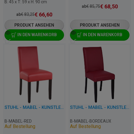
B: 45 x T: 59 x H: 90 cm
€
68,50
ab
€
85,75
€
66,60
ab
€
83,25
PRODUKT ANSEHEN
PRODUKT ANSEHEN
IN DEN WARENKORB
IN DEN WARENKORB
STUHL - MABEL - KUNSTLEDER
STUHL - MABEL - KUNSTLEDER
B-MABEL-RED
B-MABEL-BORDEAUX
Auf Bestellung
Auf Bestellung