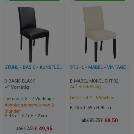
STUHL - BASIC - KUNSTLEDER
STUHL - MABEL - VINTAGE STOFF
B-BASIC-BLACK
B-MABEL-MONOLIGHT-02
Auf Bestellung
Vorrätig
Lieferzeit: 2 - 6 Wochen
Lieferzeit: 3 - 7 Werktage
-
Abholung innerhalb von 2
B: 45 x T: 59 x H: 90 cm
Stunden
B: 43 x T: 57 x H: 92 cm
€
68,50
ab
€
85,75
€
49,95
ab
€
62,50