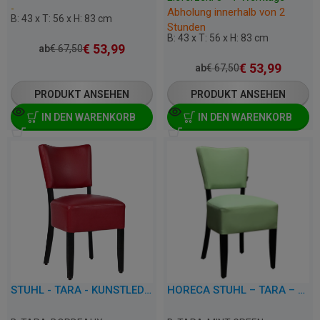
-
Abholung innerhalb von 2
B: 43 x T: 56 x H: 83 cm
Stunden
B: 43 x T: 56 x H: 83 cm
€
53,99
ab
€
67,50
€
53,99
ab
€
67,50
PRODUKT ANSEHEN
PRODUKT ANSEHEN
IN DEN WARENKORB
IN DEN WARENKORB
STUHL - TARA - KUNSTLEDER
HORECA STUHL – TARA – KUNSTLEDER