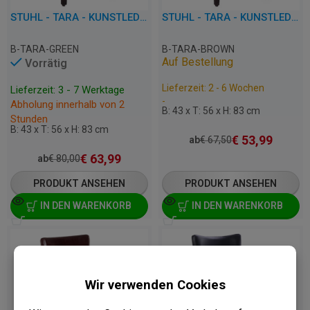
STUHL - TARA - KUNSTLEDER
STUHL - TARA - KUNSTLEDER
B-TARA-GREEN
B-TARA-BROWN
Auf Bestellung
Vorrätig
Lieferzeit: 2 - 6 Wochen
Lieferzeit: 3 - 7 Werktage
-
Abholung innerhalb von 2
B: 43 x T: 56 x H: 83 cm
Stunden
B: 43 x T: 56 x H: 83 cm
€
53,99
ab
€
67,50
€
63,99
ab
€
80,00
PRODUKT ANSEHEN
PRODUKT ANSEHEN
IN DEN WARENKORB
IN DEN WARENKORB