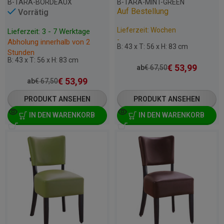
B-TARA-BORDEAUX
B-TARA-MINT-GREEN
Auf Bestellung
Vorrätig
Lieferzeit: Wochen
Lieferzeit: 3 - 7 Werktage
-
Abholung innerhalb von 2
B: 43 x T: 56 x H: 83 cm
Stunden
B: 43 x T: 56 x H: 83 cm
€
53,99
ab
€
67,50
€
53,99
ab
€
67,50
PRODUKT ANSEHEN
PRODUKT ANSEHEN
IN DEN WARENKORB
IN DEN WARENKORB