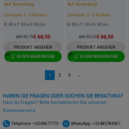
Auf Bestellung
Auf Bestellung
Lieferzeit: 2 - 6 Wochen
Lieferzeit: 2 - 6 Wochen
-
-
B: 45 x T: 59 x H: 90 cm
B: 45 x T: 59 x H: 90 cm
€
68,50
€
66,50
ab
€
85,75
ab
€
83,25
PRODUKT ANSEHEN
PRODUKT ANSEHEN
IN DEN WARENKORB
IN DEN WARENKORB
1
2
3
→
HABEN SIE FRAGEN ODER SUCHEN SIE BERATUNG?
Hast du Fragen? Bitte kontaktieren Sie unseren
Kundenservice.
-
Téléphone: +3243677773
WhatsApp: +32485784367