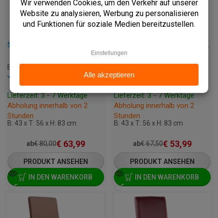
STUHL - TARA - KUNSTLEDER
STUHL - TARA - KUNSTLEDER
B-TARA-DD02
B-TARA-BLACK
Vorrätig
Vorrätig
Lieferzeit: 3 - 7 Werktage
Lieferzeit: 3 - 7 Werktage
Abholung innerhalb von 2
Abholung innerhalb von 2
Stunden
Stunden
B: 43 x T: 56 x H: 83 cm
B: 43 x T: 56 x H: 83 cm
€
63,99
€
53,99
ab
€
80,00
ab
€
67,50
PRODUKT ANSEHEN
PRODUKT ANSEHEN
IN DEN WARENKORB
IN DEN WARENKORB