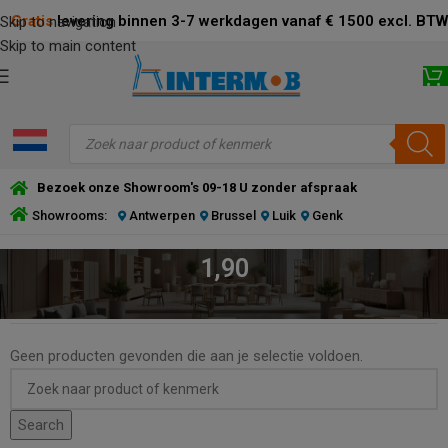
Gratis
levering binnen 3-7 werkdagen vanaf € 1500 excl. BTW
Skip to navigation
Skip to main content
Bezoek onze Showroom's 09-18 U zonder afspraak
Showrooms:
Antwerpen
Brussel
Luik
Genk
1,90
HOME
/
PRODUCT POOT BREEDTE
/
1,90
Geen producten gevonden die aan je selectie voldoen.
Search