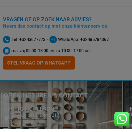
VRAGEN OF OP ZOEK NAAR ADVIES?
Neem dan contact op met onze klantenservice.
-
Tel: +3243677773
WhatsApp: +32485784367
ma-vrij 09:00-18:00 en za 10:00-17:00 uur
STEL VRAAG OP WHATSAPP
OPENINGSUREN & CONTACT
VESTIGING FLÉRON
I
B
Avenue des Martyrs 217,
4620 Fléron
P