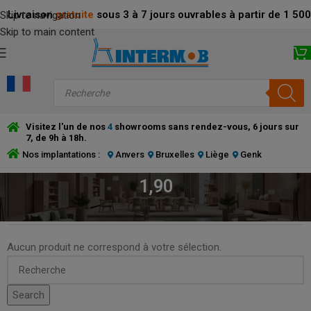
Livraison
gratuite
sous 3 à 7 jours ouvrables à partir de 1 5
Skip to navigation
Skip to main content
Visitez l'un de nos
4
showrooms sans rendez-vous, 6 jours sur
7, de 9h à 18h.
Nos implantations :
Anvers
Bruxelles
Liège
Genk
1,90
ACCUEIL
/
PRODUCT LARGEUR DES PIEDS
/
1,90
Aucun produit ne correspond à votre sélection.
Search