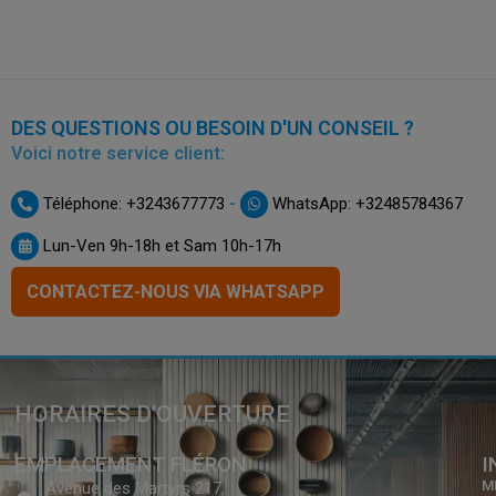
DES QUESTIONS OU BESOIN D'UN CONSEIL ?
Voici notre service client:
-
Téléphone: +3243677773
WhatsApp: +32485784367
Lun-Ven 9h-18h et Sam 10h-17h
CONTACTEZ-NOUS VIA WHATSAPP
HORAIRES D’OUVERTURE
EMPLACEMENT FLÉRON
I
M
Avenue des Martyrs 217,