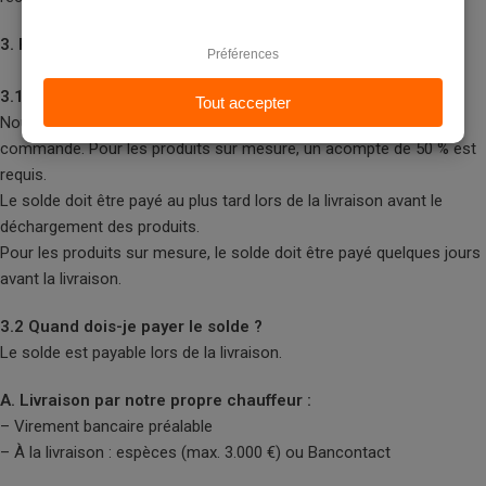
3. Paiement
3.1 Quel acompte dois-je payer ?
Nous demandons un acompte de 30 % pour traiter votre
commande. Pour les produits sur mesure, un acompte de 50 % est
requis.
Le solde doit être payé au plus tard lors de la livraison avant le
déchargement des produits.
Pour les produits sur mesure, le solde doit être payé quelques jours
avant la livraison.
3.2 Quand dois-je payer le solde ?
Le solde est payable lors de la livraison.
A. Livraison par notre propre chauffeur :
– Virement bancaire préalable
– À la livraison : espèces (max. 3.000 €) ou Bancontact