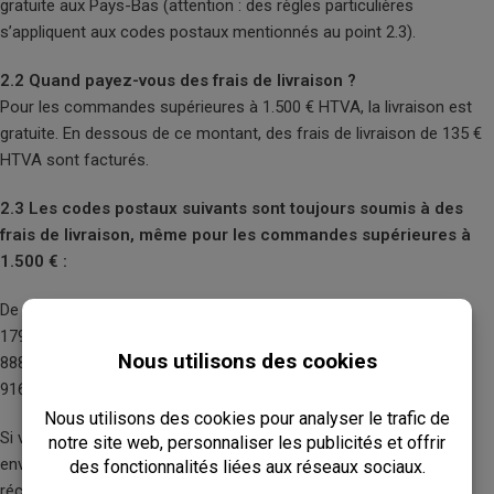
gratuite aux Pays-Bas (attention : des règles particulières
s’appliquent aux codes postaux mentionnés au point 2.3).
2.2 Quand payez-vous des frais de livraison ?
Pour les commandes supérieures à 1.500 € HTVA, la livraison est
gratuite. En dessous de ce montant, des frais de livraison de 135 €
HTVA sont facturés.
2.3
Les codes postaux suivants sont toujours soumis à des
frais de livraison, même pour les commandes supérieures à
1.500 € :
De À Lieu
1790 – 1799 | Texel
8880 – 8899 | Terschelling, Vlieland
9160 – 9169 | Ameland, Schiermonnikoog
Si votre adresse se situe dans l’une de ces zones, nous vous
enverrons une offre adaptée avec les frais de livraison après
réception de votre commande.