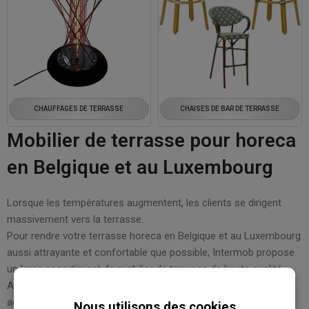
CHAUFFAGES DE TERRASSE
CHAISES DE BAR DE TERRASSE
Mobilier de terrasse pour horeca
en Belgique et au Luxembourg
Lorsque les températures augmentent, les clients se dirigent
massivement vers la terrasse.
Pour rendre votre terrasse horeca en Belgique et au Luxembourg
aussi attrayante et confortable que possible, Intermob propose
un large assortiment de mobilier de terrasse de haute qualité.
Avec le bon aménagement, vous créez un espace extérieur
accueillant qui attire plus de clients et augmente votre chiffre