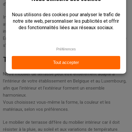
d’affaires.
Intermob garantit des matériaux durables et une finition solide,
afin que votre mobilier de terrasse résiste à une utilisation
intensive en Belgique et au Luxembourg.
En même temps, nous veillons à ce que design et fonctionnalité
s’harmonisent parfaitement.
Terrasse pour horeca
Notre mobilier de terrasse peut être entièrement adapté à
l’intérieur de votre établissement en Belgique et au Luxembourg,
afin que l’intérieur et l’extérieur forment un ensemble
harmonieux.
Vous choisissez vous-même la forme, la couleur et les
matériaux, selon vos préférences.
Le mobilier de terrasse diffère du mobilier intérieur car il doit
résister à la pluie, au soleil et aux variations de température.