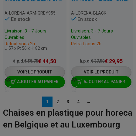
A-LORENA-ARM-GREY955
A-LORENA-BLACK
En stock
En stock
Livraison: 3 - 7 Jours
Livraison: 3 - 7 Jours
Ouvrables
Ouvrables
Retrait sous 2h
Retrait sous 2h
L: 57 x P: 56 x H: 82 cm
€
44,50
€
29,95
à.p.d.
€
55,75
à.p.d.
€
37,50
VOIR LE PRODUIT
VOIR LE PRODUIT
AJOUTER AU PANIER
AJOUTER AU PANIER
1
2
3
4
→
Chaises en plastique pour horeca
en Belgique et au Luxembourg