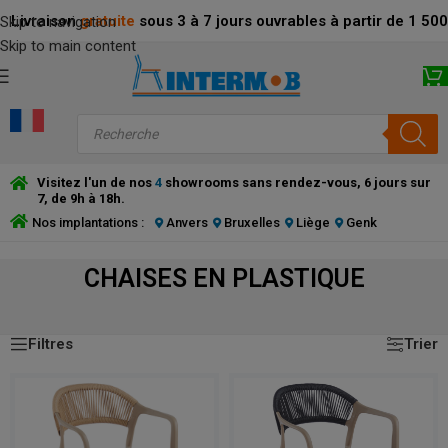
Livraison
gratuite
sous 3 à 7 jours ouvrables à partir de 1 5
Skip to navigation
Skip to main content
Visitez l'un de nos
4
showrooms sans rendez-vous, 6 jours sur
7, de 9h à 18h.
Nos implantations :
Anvers
Bruxelles
Liège
Genk
CHAISES EN PLASTIQUE
Affichage de 1–24 sur 79 résultats
CHAISES EN PLASTIQUE
Filtres
Trier