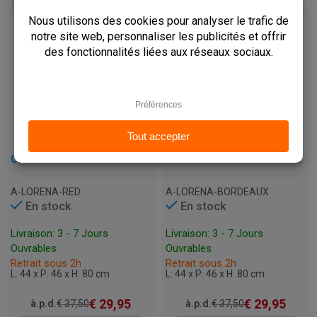
CHAISE EMPILABLE POUR TERRASSE, CAFÉ, RESTAURANT ET HORECA – LORENA – PLASTIQUE
CHAISE EMPILABLE POUR TERRASSE, CAFÉ, RESTAURANT ET HORECA – LORENA – PLASTIQUE
A-LORENA-RED
A-LORENA-BORDEAUX
En stock
En stock
Livraison: 3 - 7 Jours
Livraison: 3 - 7 Jours
Ouvrables
Ouvrables
Retrait sous 2h
Retrait sous 2h
L: 44 x P: 46 x H: 80 cm
L: 44 x P: 46 x H: 80 cm
€
29,95
€
29,95
à.p.d.
€
37,50
à.p.d.
€
37,50