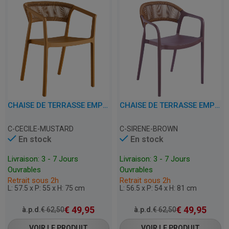
CHAISE DE TERRASSE EMPILABLE AVEC ACCOUDOIRS - CECILE - PLASTIQUE
CHAISE DE TERRASSE EMPILABLE AVEC ACCOUDOIRS - SIRENE - PLASTIQUE
C-CECILE-MUSTARD
C-SIRENE-BROWN
En stock
En stock
Livraison: 3 - 7 Jours
Livraison: 3 - 7 Jours
Ouvrables
Ouvrables
Retrait sous 2h
Retrait sous 2h
L: 57.5 x P: 55 x H: 75 cm
L: 56.5 x P: 54 x H: 81 cm
€
49,95
€
49,95
à.p.d.
€
62,50
à.p.d.
€
62,50
VOIR LE PRODUIT
VOIR LE PRODUIT