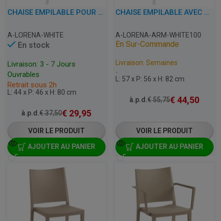
CHAISE EMPILABLE POUR TERRASSE, CAFÉ, RESTAURANT ET HORECA – LORENA – PLASTIQUE
CHAISE EMPILABLE AVEC ACCOUDOIRS POUR TERRASSE, CAFÉ, RESTAURANT ET HORECA – LORENA – PLASTIQUE
A-LORENA-WHITE
A-LORENA-ARM-WHITE100
En Sur-Commande
En stock
Livraison: Semaines
Livraison: 3 - 7 Jours
-
Ouvrables
L: 57 x P: 56 x H: 82 cm
Retrait sous 2h
L: 44 x P: 46 x H: 80 cm
€
44,50
à.p.d.
€
55,75
€
29,95
à.p.d.
€
37,50
VOIR LE PRODUIT
VOIR LE PRODUIT
AJOUTER AU PANIER
AJOUTER AU PANIER