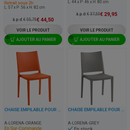
L: 44 x P: 46 x H: 80 cm
Retrait sous 2h
L: 57 x P: 56 x H: 82 cm
€
29,95
à.p.d.
€
37,50
€
44,50
à.p.d.
€
55,75
VOIR LE PRODUIT
VOIR LE PRODUIT
AJOUTER AU PANIER
AJOUTER AU PANIER
CHAISE EMPILABLE POUR TERRASSE, CAFÉ, RESTAURANT ET HORECA – LORENA – PLASTIQUE
CHAISE EMPILABLE POUR TERRASSE, CAFÉ, RESTAURANT ET HORECA – LORENA – PLASTIQUE
A-LORENA-ORANGE
A-LORENA-GREY
En Sur-Commande
En stock