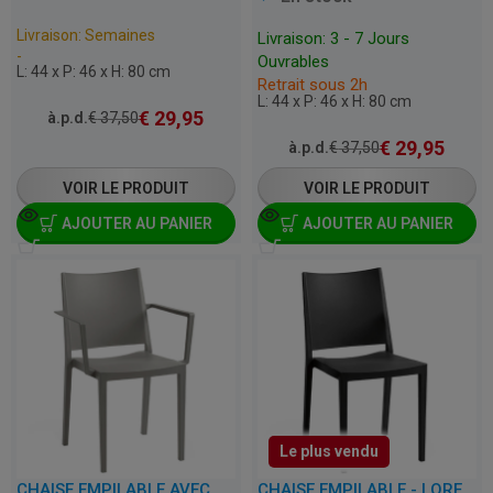
Livraison: Semaines
Livraison: 3 - 7 Jours
-
Ouvrables
L: 44 x P: 46 x H: 80 cm
Retrait sous 2h
L: 44 x P: 46 x H: 80 cm
€
29,95
à.p.d.
€
37,50
€
29,95
à.p.d.
€
37,50
VOIR LE PRODUIT
VOIR LE PRODUIT
AJOUTER AU PANIER
AJOUTER AU PANIER
Le plus vendu
CHAISE EMPILABLE AVEC ACCOUDOIRS POUR TERRASSE, CAFÉ, RESTAURANT ET HORECA – LORENA – PLASTIQUE
CHAISE EMPILABLE - LORENA - PLASTIQUE