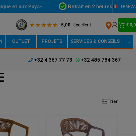
Retrait en 2 heures
gique et aux Pays-
FRANÇA
5,00
Excellent
€
0,0
N
OUTLET
PROJETS
SERVICES & CONSEILS
…
+32 4 367 77 73
+32 485 784 367
E
Trier
Afficher
9
12
18
24