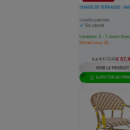
C-NAPELS-BROWN
En stock
Livraison: 3 - 7 Jours Ouv
Retrait sous 2h
€
57,
à.p.d.
€
72,50
VOIR LE PRODUIT
AJOUTER AU PAN