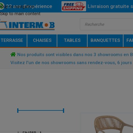
22 ans d'expérience
Livraison
gratuite
s
Skip to navigation
Skip to main content
Bas
TERRASSE
CHAISES
TABLES
BANQUETTES
FA
Nos produits sont visibles dans nos 3 showrooms en 
Visitez l'un de nos showrooms sans rendez-vous, 6 jours 
FILTRER PAR TARIF
ACCUEIL
/
TERRASSE
/
CHAISES D
Prix :
€ 20
—
€ 90
FILTRER