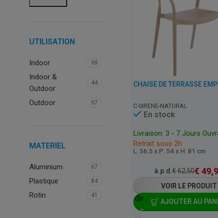
UTILISATION
Indoor
98
Indoor &
44
Outdoor
Outdoor
97
C-SIRENE-NATURAL
En stock
Livraison: 3 - 7 Jours Ouv
Retrait sous 2h
MATERIEL
L: 56.5 x P: 54 x H: 81 cm
Aluminium
67
€
49,
à.p.d.
€
62,50
Plastique
84
VOIR LE PRODUIT
Rotin
41
AJOUTER AU PAN