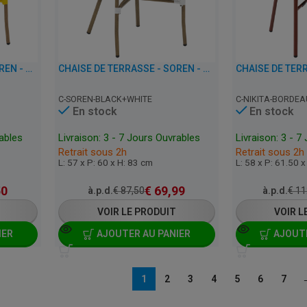
CHAISE DE TERRASSE - SOREN - JAUNE
CHAISE DE TERRASSE - SOREN - NOIR-BLANC
C-SOREN-BLACK+WHITE
C-NIKITA-BORDEA
En stock
En stock
rables
Livraison: 3 - 7 Jours Ouvrables
Livraison: 3 - 7
Retrait sous 2h
Retrait sous 2h
L: 57 x P: 60 x H: 83 cm
L: 58 x P: 61.50 
50
€
69,99
à.p.d.
€
87,50
à.p.d.
€
11
VOIR LE PRODUIT
VOIR L
IER
AJOUTER AU PANIER
AJOUTE
1
2
3
4
5
6
7