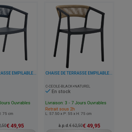
CHAISE DE TERRASSE EMPILABLE AVEC ACCOUDOIRS - CECILE - PLASTIQUE
CHAISE DE TERRASSE EMPILABLE AVEC ACCOUDOIRS - CECILE - PLASTIQUE
C-CECILE-BLACK+NATUREL
En stock
 Jours Ouvrables
Livraison: 3 - 7 Jours Ouvrables
Retrait sous 2h
H: 75 cm
L: 57.50 x P: 55 x H: 75 cm
€
49,95
€
49,95
,50
à.p.d.
€
62,50