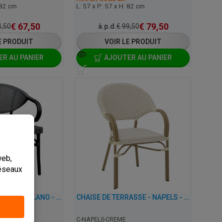
 82 cm
L: 57 x P: 57 x H: 82 cm
€
67,50
€
79,50
,50
à.p.d.
€
99,50
E PRODUIT
VOIR LE PRODUIT
R AU PANIER
AJOUTER AU PANIER
u
CHAISE DE TERRASSE - MILANO - ALUMINIUM
CHAISE DE TERRASSE - NAPELS - ALUMINIUM/PLASTIQUE
C-NAPELS-CREME