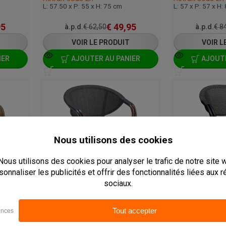
L: 57.50 x P: 55 x H: 75 cm
L: 57 x P: 57 x H:
95
€
49,95
à.p.d.
€
62,50
à.p.d.
€
84
VOIR LE PRODUIT
VOIR L
IER
AJOUTER AU PANIER
AJOUTE
Le plus vendu
Le plus vend
CHAISE DE TERRASSE - MILANO - ALUMINIUM
CHAISE DE TERRASSE - MILANO - ALUMINIUM
C-MILANO-BROWN
C-MILANO-BLACK