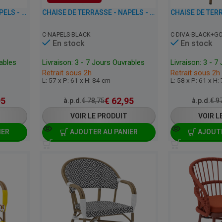
CHAISE DE TERRASSE - NAPELS - ALUMINIUM/PLASTIQUE
CHAISE DE TERRASSE - NAPELS - ALUMINIUM/PLASTIQUE
C-NAPELS-BLACK
C-DIVA-BLACK+G
En stock
En stock
rables
Livraison: 3 - 7 Jours Ouvrables
Livraison: 3 - 7
Retrait sous 2h
Retrait sous 2h
L: 57 x P: 61 x H: 84 cm
L: 58 x P: 61 x H:
95
€
62,95
à.p.d.
€
78,75
à.p.d.
€
97
VOIR LE PRODUIT
VOIR L
IER
AJOUTER AU PANIER
AJOUTE