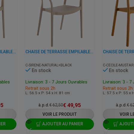
CHAISE DE TERRASSE EMPILABLE AVEC ACCOUDOIRS - SIRENE - PLASTIQUE
CHAISE DE TERRASSE EMPILABLE AVEC ACCOUDOIRS - SIRENE - PLASTIQUE
C-SIRENE-NATURAL+BLACK
C-CECILE-MUSTAR
En stock
En stock
rables
Livraison: 3 - 7 Jours Ouvrables
Livraison: 3 - 7
Retrait sous 2h
Retrait sous 2h
L: 56.5 x P: 54 x H: 81 cm
L: 57.5 x P: 55 x 
95
€
49,95
à.p.d.
€
62,50
à.p.d.
€
62
VOIR LE PRODUIT
VOIR L
IER
AJOUTER AU PANIER
AJOUTE