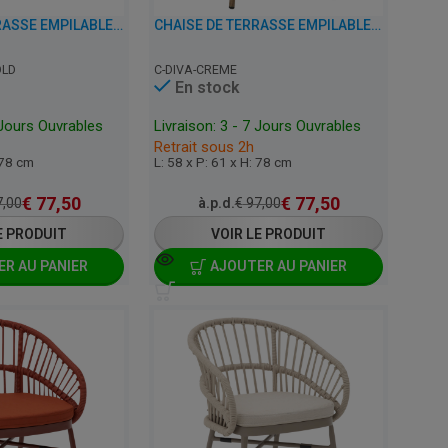
CHAISE DE TERRASSE EMPILABLE AVEC ACCOUDOIRS - DIVA - ALUMINIUM/ROTIN
CHAISE DE TERRASSE EMPILABLE AVEC ACCOUDOIRS - DIVA - ALUMINIUM/ROTIN
OLD
C-DIVA-CREME
En stock
 Jours Ouvrables
Livraison: 3 - 7 Jours Ouvrables
Retrait sous 2h
 78 cm
L: 58 x P: 61 x H: 78 cm
€
77,50
€
77,50
,00
à.p.d.
€
97,00
E PRODUIT
VOIR LE PRODUIT
R AU PANIER
AJOUTER AU PANIER