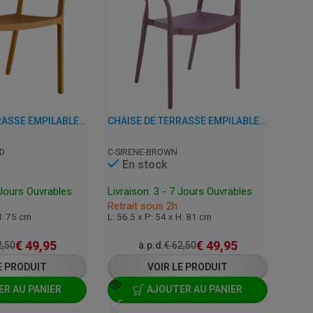
CHAISE DE TERRASSE EMPILABLE AVEC ACCOUDOIRS - CECILE - PLASTIQUE
CHAISE DE TERRASSE EMPILABLE AVEC ACCOUDOIRS - SIRENE - PLASTIQUE
D
C-SIRENE-BROWN
En stock
 Jours Ouvrables
Livraison: 3 - 7 Jours Ouvrables
Retrait sous 2h
H: 75 cm
L: 56.5 x P: 54 x H: 81 cm
€
49,95
€
49,95
,50
à.p.d.
€
62,50
E PRODUIT
VOIR LE PRODUIT
R AU PANIER
AJOUTER AU PANIER