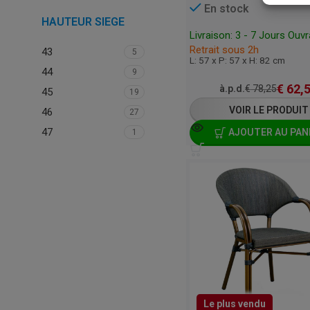
En stock
HAUTEUR SIEGE
Livraison: 3 - 7 Jours Ouv
Retrait sous 2h
43
5
L: 57 x P: 57 x H: 82 cm
44
9
€
62,
à.p.d.
€
78,25
45
19
VOIR LE PRODUIT
46
27
47
AJOUTER AU PAN
1
Le plus vendu