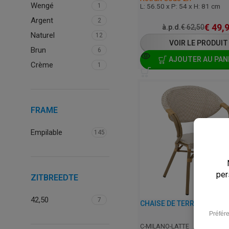
Wengé
L: 56.50 x P: 54 x H: 81 cm
1
Argent
2
€
49,
à.p.d.
€
62,50
Naturel
12
VOIR LE PRODUIT
Brun
6
AJOUTER AU PAN
Crème
1
FRAME
Empilable
145
ZITBREEDTE
42,50
7
C-MILANO-LATTE