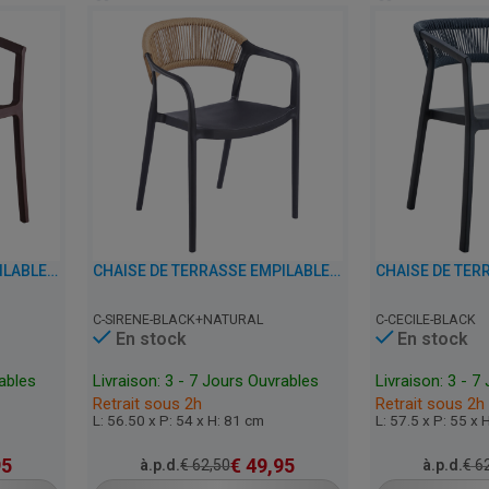
CHAISE DE TERRASSE EMPILABLE AVEC ACCOUDOIRS - CECILE - PLASTIQUE
CHAISE DE TERRASSE EMPILABLE AVEC ACCOUDOIRS - SIRENE - PLASTIQUE
C-SIRENE-BLACK+NATURAL
C-CECILE-BLACK
En stock
En stock
rables
Livraison: 3 - 7 Jours Ouvrables
Livraison: 3 - 7
Retrait sous 2h
Retrait sous 2h
L: 56.50 x P: 54 x H: 81 cm
L: 57.5 x P: 55 x 
95
€
49,95
à.p.d.
€
62,50
à.p.d.
€
62