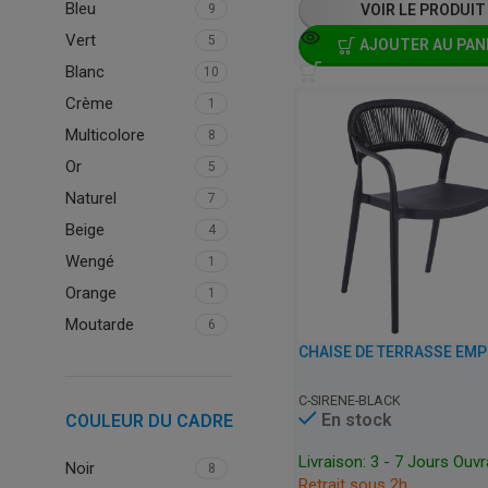
Bleu
9
VOIR LE PRODUIT
Vert
5
AJOUTER AU PAN
Blanc
10
Crème
1
Multicolore
8
Or
5
Naturel
7
Beige
4
Wengé
1
Orange
1
Moutarde
6
C-SIRENE-BLACK
En stock
COULEUR DU CADRE
Livraison: 3 - 7 Jours Ouv
Noir
8
Retrait sous 2h