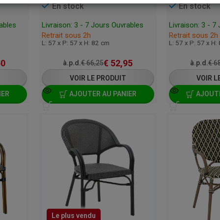
En stock
En stock
rables
Livraison: 3 - 7 Jours Ouvrables
Livraison: 3 - 7
Retrait sous 2h
Retrait sous 2h
L: 57 x P: 57 x H: 82 cm
L: 57 x P: 57 x H:
50
€
52,95
à.p.d.
€
66,25
à.p.d.
€
68
VOIR LE PRODUIT
VOIR L
IER
AJOUTER AU PANIER
AJOUTE
Le plus vendu