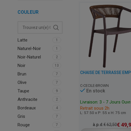
COULEUR
Latte
1
Naturel-Noir
1
Noir-Naturel
2
Noir
13
Brun
7
Olive
7
C-CECILE-BROWN
En stock
Taupe
9
Anthracite
2
Livraison: 3 - 7 Jours Ouv
Bordeaux
Retrait sous 2h
4
L: 57.50 x P: 55 x H: 75 cm
Gris
7
€
49,
à.p.d.
€
62,50
Rouge
7