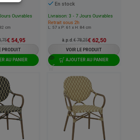
En stock
 Jours Ouvrables
Livraison: 3 - 7 Jours Ouvrables
Retrait sous 2h
 82 cm
L: 57 x P: 61 x H: 84 cm
€
54,95
€
62,50
,75
à.p.d.
€
78,25
E PRODUIT
VOIR LE PRODUIT
R AU PANIER
AJOUTER AU PANIER