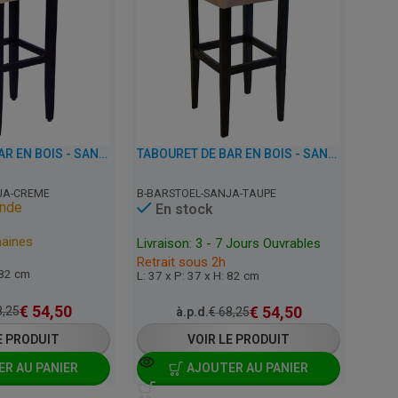
TABOURET DE BAR EN BOIS - SANJA - SIMILI CUIR
TABOURET DE BAR EN BOIS - SANJA - SIMILI CUIR
JA-CREME
B-BARSTOEL-SANJA-TAUPE
nde
En stock
maines
Livraison: 3 - 7 Jours Ouvrables
Retrait sous 2h
 82 cm
L: 37 x P: 37 x H: 82 cm
€
54,50
€
54,50
,25
à.p.d.
€
68,25
E PRODUIT
VOIR LE PRODUIT
R AU PANIER
AJOUTER AU PANIER