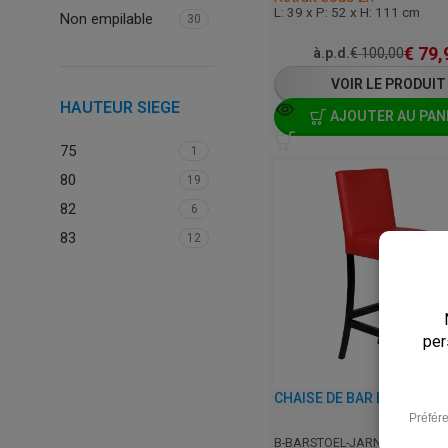
L: 39 x P: 52 x H: 111 cm
Non empilable
30
€
79,
à.p.d.
€
100,00
VOIR LE PRODUIT
HAUTEUR SIEGE
AJOUTER AU PAN
75
1
80
19
82
6
83
12
B-BARSTOEL-JARNO-RED