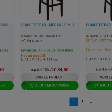
CHAISE DE BAR - MEGAN - SIMILI CUIR
CHAISE DE BAR - MEGAN - SIMILI CUIR
B-BARSTOEL-MEGAN-BLACK
B-BARSTOEL-TAR
En Sur-Comma
En stock
Livraison: - Se
rables
Livraison: 3 - 7 Jours Ouvrables
-
Retrait sous 2h
L: 42 x P: 41 x H
L: 42 x P: 41 x H: 111 cm
50
€
84,50
à.p.d.
€
10
à.p.d.
€
105,75
VOIR LE PRODUIT
VOIR L
IER
AJOUTER AU PANIER
AJOUTE
1
2
→