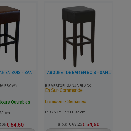
TABOURET DE BAR EN BOIS - SANJA - SIMILI CUIR
TABOURET DE BAR EN BOIS - SANJA - SIMILI CUIR
JA-BROWN
B-BARSTOEL-SANJA-BLACK
En Sur-Commande
Livraison: - Semaines
 Jours Ouvrables
-
L: 37 x P: 37 x H: 82 cm
 82 cm
€
54,50
€
54,50
à.p.d.
€
68,25
,25