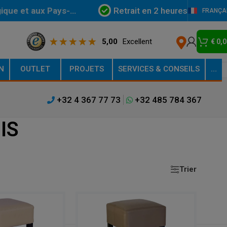
Retrait en 2 heures
gique et aux Pays-
FRANÇA
5,00
Excellent
€
0,0
N
OUTLET
PROJETS
SERVICES & CONSEILS
…
+32 4 367 77 73
+32 485 784 367
IS
Trier
Afficher
9
12
18
24