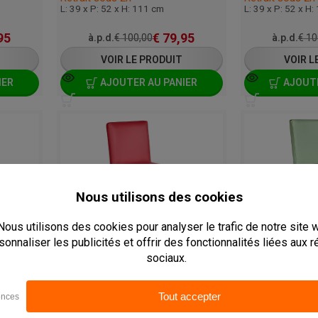
L: 39 x P: 52 x H: 111 cm
L: 39 x P: 52 x H
95
€
79,95
à.p.d.
€
100,00
à.p.d.
€
10
VOIR LE PRODUIT
VOIR L
IER
AJOUTER AU PANIER
AJOUTE
CHAISE DE BAR EN BOIS - JARNO - SIMILI CUIR
CHAISE DE BAR EN BOIS - JARNO - SIMILI CUIR
B-BARSTOEL-JARNO-BORDEAUX
B-BARSTOEL-JAR