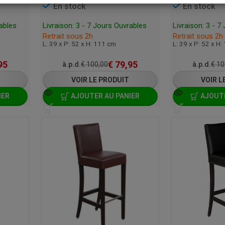
En stock
En stock
rables
Livraison: 3 - 7 Jours Ouvrables
Livraison: 3 - 7
Retrait sous 2h
Retrait sous 2h
L: 39 x P: 52 x H: 111 cm
L: 39 x P: 52 x H
95
€
79,95
à.p.d.
€
100,00
à.p.d.
€
10
VOIR LE PRODUIT
VOIR L
IER
AJOUTER AU PANIER
AJOUTE