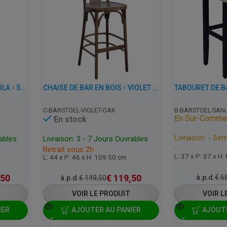
CHAISE DE BAR EN BOIS - LILA - SIMILI CUIR
CHAISE DE BAR EN BOIS - VIOLET - VINTAGE CHÊNE
C-BARSTOEL-VIOLET-OAK
B-BARSTOEL-SAN
En Sur-Comma
En stock
Livraison: - Se
rables
Livraison: 3 - 7 Jours Ouvrables
-
Retrait sous 2h
L: 37 x P: 37 x H:
L: 44 x P: 46 x H: 109.50 cm
,50
€
119,50
à.p.d.
€
68
à.p.d.
€
149,50
VOIR LE PRODUIT
VOIR L
IER
AJOUTER AU PANIER
AJOUTE