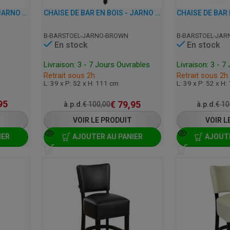
CHAISE DE BAR EN BOIS - JARNO - SIMILI CUIR
CHAISE DE BAR EN BOIS - JARNO - SIMILI CUIR
B-BARSTOEL-JARNO-BROWN
B-BARSTOEL-JAR
En stock
En stock
Livraison: 3 - 7 Jours Ouvrables
Livraison: 3 - 7
Retrait sous 2h
Retrait sous 2h
L: 39 x P: 52 x H: 111 cm
L: 39 x P: 52 x H
95
€
79,95
à.p.d.
€
100,00
à.p.d.
€
10
VOIR LE PRODUIT
VOIR L
IER
AJOUTER AU PANIER
AJOUTE