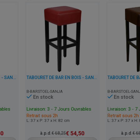
TABOURET DE BAR EN BOIS - SANJA - SIMILI CUIR
TABOURET DE BAR EN BOIS - SANJA - SIMILI CUIR
B-BARSTOEL-SANJA
B-BARSTOEL-SAN
En stock
En stock
rables
Livraison: 3 - 7 Jours Ouvrables
Livraison: 3 - 7
Retrait sous 2h
Retrait sous 2h
L: 37 x P: 37 x H: 82 cm
L: 37 x P: 37 x H:
50
€
54,50
à.p.d.
€
68,25
à.p.d.
€
68