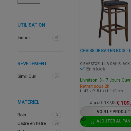
UTILISATION
Indoor
41
REVÊTEMENT
C-BARSTOEL-LILA-OAK-BLACK
En stock
Simili Cuir
37
Livraison: 3 - 7 Jours Ouv
Retrait sous 2h
L: 47 x P: 51 x H: 110 cm
MATERIEL
€
109
à.p.d.
€
137,00
VOIR LE PRODUIT
Bois
3
AJOUTER AU PAN
Cadre en hêtre
38