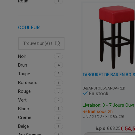
Rotin
1
COULEUR
Noir
7
Brun
4
Taupe
3
Bordeaux
3
B-BARSTOEL-SANJA-RED
Rouge
3
En stock
Vert
2
Livraison: 3 - 7 Jours Ouv
Blanc
1
Retrait sous 2h
L: 37 x P: 37 x H: 82 cm
Crème
3
Beige
1
€
54,
à.p.d.
€
68,25