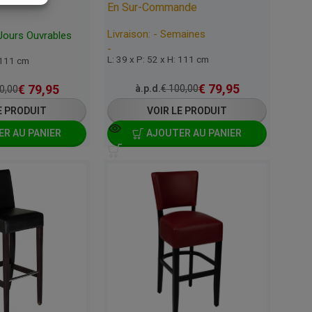
En Sur-Commande
Livraison: - Semaines
 Jours Ouvrables
-
L: 39 x P: 52 x H: 111 cm
: 111 cm
€
79,95
€
79,95
à.p.d.
€
100,00
0,00
E PRODUIT
VOIR LE PRODUIT
R AU PANIER
AJOUTER AU PANIER