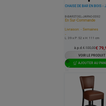
B-BARSTOEL-JARNO-DD02
En Sur-Commande
Livraison: - Semaines
-
L: 39 x P: 52 x H: 111 cm
€
79,
à.p.d.
€
100,00
VOIR LE PRODUIT
AJOUTER AU PAN