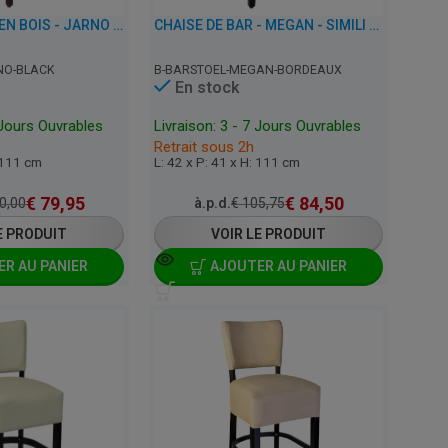
CHAISE DE BAR EN BOIS - JARNO - SIMILI CUIR
CHAISE DE BAR - MEGAN - SIMILI CUIR
NO-BLACK
B-BARSTOEL-MEGAN-BORDEAUX
En stock
 Jours Ouvrables
Livraison: 3 - 7 Jours Ouvrables
Retrait sous 2h
: 111 cm
L: 42 x P: 41 x H: 111 cm
€
79,95
€
84,50
0,00
à.p.d.
€
105,75
E PRODUIT
VOIR LE PRODUIT
R AU PANIER
AJOUTER AU PANIER