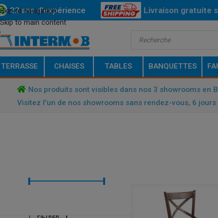
22 ans d'expérience
Livraison
gratuite
s
Skip to navigation
Skip to main content
Bas
TERRASSE
CHAISES
TABLES
BANQUETTES
FA
Nos produits sont visibles dans nos 3 showrooms en 
Visitez l'un de nos showrooms sans rendez-vous, 6 jours 
FILTRER PAR TARIF
ACCUEIL
/
TABOURETS DE BAR
/
C
Prix :
€ 50
—
€ 140
FILTRER