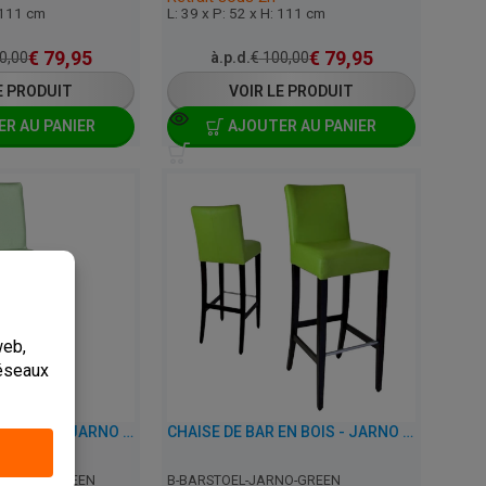
: 111 cm
L: 39 x P: 52 x H: 111 cm
€
79,95
€
79,95
0,00
à.p.d.
€
100,00
E PRODUIT
VOIR LE PRODUIT
R AU PANIER
AJOUTER AU PANIER
CHAISE DE BAR EN BOIS - JARNO - SIMILI CUIR
CHAISE DE BAR EN BOIS - JARNO - SIMILI CUIR
NO-MINT-GREEN
B-BARSTOEL-JARNO-GREEN