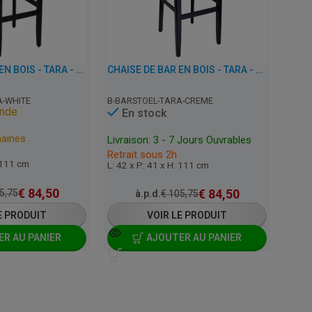
CHAISE DE BAR EN BOIS - TARA - SIMILI CUIR
CHAISE DE BAR EN BOIS - TARA - SIMILI CUIR
A-WHITE
B-BARSTOEL-TARA-CREME
nde
En stock
maines
Livraison: 3 - 7 Jours Ouvrables
Retrait sous 2h
: 111 cm
L: 42 x P: 41 x H: 111 cm
€
84,50
€
84,50
5,75
à.p.d.
€
105,75
E PRODUIT
VOIR LE PRODUIT
R AU PANIER
AJOUTER AU PANIER