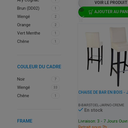
Ary Cognac
1
VOIR LE PRODUIT
Brun (DD02)
1
AJOUTER AU PAN
Wengé
2
Orange
2
Vert Menthe
1
Chêne
1
COULEUR DU CADRE
Noir
7
Wengé
33
Chêne
1
B-BARSTOEL-JARNO-CREME
En stock
FRAME
Livraison: 3 - 7 Jours Ouv
Retrait sous 2h