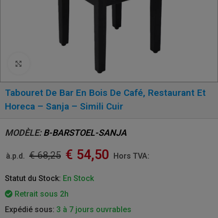
Click to enlarge
Tabouret De Bar En Bois De Café, Restaurant Et
Horeca – Sanja – Simili Cuir
MODÈLE:
B-BARSTOEL-SANJA
€
54,50
€
68,25
à.p.d.
Hors TVA:
Statut du Stock:
En Stock
Retrait sous 2h
Expédié sous:
3 à 7 jours ouvrables