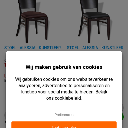
STOEL - ALESSIA - KUNSTLEER
STOEL - ALESSIA - KUNSTLEER
C-ALESSIA-BROWN
C-ALESSIA-BLACK
Tijdelijk uitverkocht
Op voorraad
Levertijd: Op Aanvraag
Levertijd: 3 - 7 Werkdagen
B: 46 x D: 54 x H: 89 cm
Afhalen binnen 2 uur
B: 46 x D: 54 x H: 89 cm
€
79,95
€
79,95
vanaf
€
100,00
vanaf
€
100,00
BEKIJK PRODUCT
BEKIJK PRODUCT
IN WINKELWAGEN