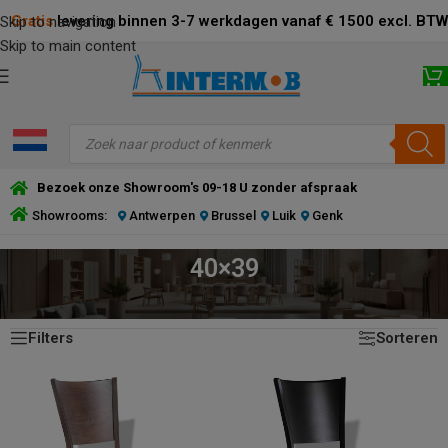
Gratis
levering binnen 3-7 werkdagen vanaf € 1500 excl. BTW
Skip to navigation
Skip to main content
Bezoek onze Showroom's 09-18 U zonder afspraak
Showrooms:
Antwerpen
Brussel
Luik
Genk
40×39
Toont alle 6 resultaten
HOME
/
PRODUCT ZITTING (CM)
/
40×39
Filters
Sorteren