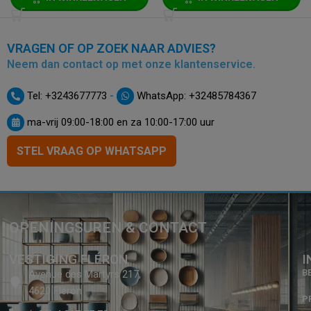
VRAGEN OF OP ZOEK NAAR ADVIES?
Neem dan contact op met onze klantenservice.
-
Tel: +3243677773
WhatsApp: +32485784367
ma-vrij 09:00-18:00 en za 10:00-17:00 uur
STEL VRAAG OP WHATSAPP
OPENINGSUREN & CONTACT
VESTIGING FLÉRON
I
B
Avenue des Martyrs 217,
4620 Fléron
P