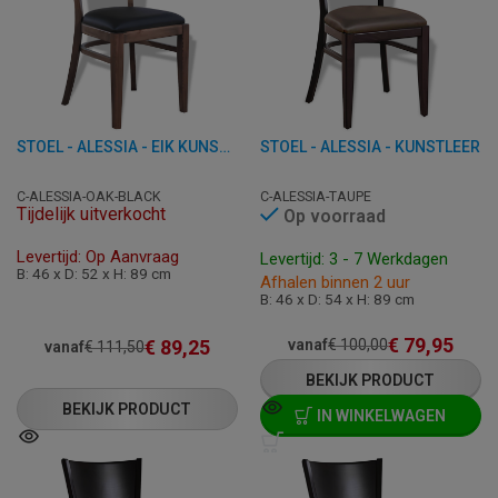
STOEL - ALESSIA - EIK KUNSTLEER
STOEL - ALESSIA - KUNSTLEER
C-ALESSIA-OAK-BLACK
C-ALESSIA-TAUPE
Tijdelijk uitverkocht
Op voorraad
Levertijd: Op Aanvraag
Levertijd: 3 - 7 Werkdagen
B: 46 x D: 52 x H: 89 cm
Afhalen binnen 2 uur
B: 46 x D: 54 x H: 89 cm
€
79,95
€
89,25
vanaf
€
100,00
vanaf
€
111,50
BEKIJK PRODUCT
BEKIJK PRODUCT
IN WINKELWAGEN