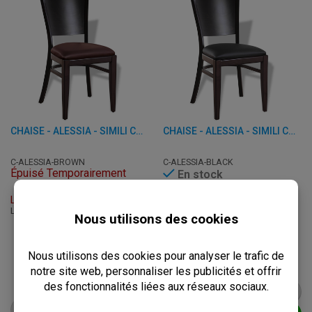
CHAISE - ALESSIA - SIMILI CUIR
CHAISE - ALESSIA - SIMILI CUIR
C-ALESSIA-BROWN
C-ALESSIA-BLACK
Épuisé Temporairement
En stock
Livraison : Sur Demande
Livraison: 3 - 7 Jours
L: 46 x P: 54 x H: 89 cm
Ouvrables
Retrait sous 2h
L: 46 x P: 54 x H: 89 cm
€
79,95
à.p.d.
€
100,00
€
79,95
à.p.d.
€
100,00
VOIR LE PRODUIT
VOIR LE PRODUIT