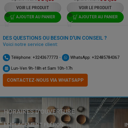
VOIR LE PRODUIT
VOIR LE PRODUIT
AJOUTER AU PANIER
AJOUTER AU PANIER
DES QUESTIONS OU BESOIN D'UN CONSEIL ?
Voici notre service client:
-
Téléphone: +3243677773
WhatsApp: +32485784367
Lun-Ven 9h-18h et Sam 10h-17h
CONTACTEZ-NOUS VIA WHATSAPP
HORAIRES D’OUVERTURE
EMPLACEMENT FLÉRON
I