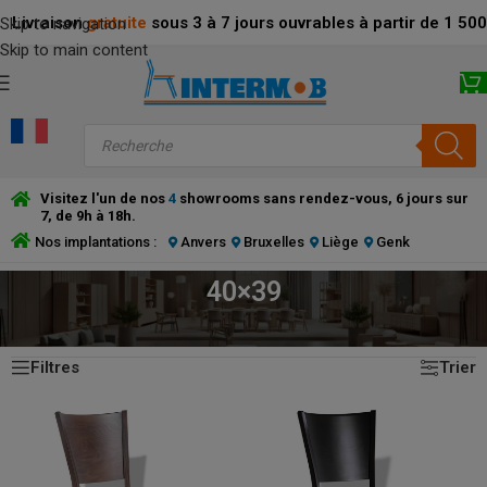
Livraison
gratuite
sous 3 à 7 jours ouvrables à partir de 1 5
Skip to navigation
Skip to main content
Visitez l'un de nos
4
showrooms sans rendez-vous, 6 jours sur
7, de 9h à 18h.
Nos implantations :
Anvers
Bruxelles
Liège
Genk
40×39
6 résultats affichés
ACCUEIL
/
PRODUCT ASSISE (CM)
/
40×39
Filtres
Trier