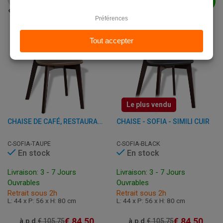
AJOUTER AU PANIER
Le plus vendu
CHAISE DE CAFÉ, RESTAURANT ET HORECA – SOFIA – SIMILI CUIR
CHAISE - SOFIA - SIMILI CUIR
C-SOFIA-TAUPE
C-SOFIA-BLACK
En stock
En stock
Livraison: 3 - 7 Jours
Livraison: 3 - 7 Jours
Ouvrables
Ouvrables
Retrait sous 2h
Retrait sous 2h
L: 44 x P: 56 x H: 80 cm
L: 44 x P: 56 x H: 80 cm
€
84,50
€
84,50
à.p.d.
€
105,75
à.p.d.
€
105,75