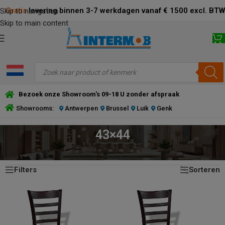
Gratis
levering binnen 3-7 werkdagen vanaf € 1500 excl. BTW
Skip to navigation
Skip to main content
Bezoek onze Showroom's 09-18 U zonder afspraak
Showrooms:
Antwerpen
Brussel
Luik
Genk
43×44
Toont alle 10 resultaten
HOME
/
PRODUCT ZITTING (CM)
/
43×44
Filters
Sorteren