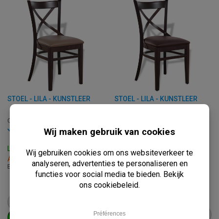
STOEL - LILA - KUNSTLEER
STOEL - LILA - KUNSTLEER
C-LILA-TAUPE
C-LILA-BROWN
Tijdelijk uitverkocht
Op voorraad
Levertijd: Op Aanvraag
Levertijd: 3 - 7 Werkdagen
B: 43 x D: 52 x H: 84 cm
Afhalen binnen 2 uur
B: 43 x D: 52 x H: 84 cm
€
79,95
€
79,95
vanaf
€
100,00
vanaf
€
100,00
BEKIJK PRODUCT
BEKIJK PRODUCT
IN WINKELWAGEN