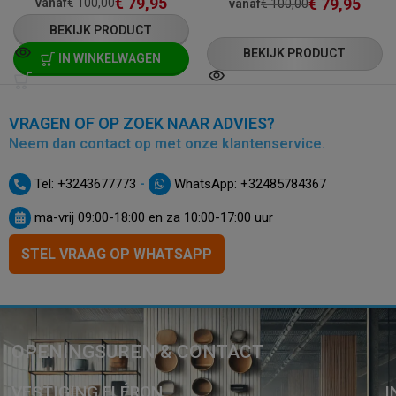
€
79,95
€
79,95
vanaf
€
100,00
vanaf
€
100,00
BEKIJK PRODUCT
BEKIJK PRODUCT
IN WINKELWAGEN
VRAGEN OF OP ZOEK NAAR ADVIES?
Neem dan contact op met onze klantenservice.
-
Tel: +3243677773
WhatsApp: +32485784367
ma-vrij 09:00-18:00 en za 10:00-17:00 uur
STEL VRAAG OP WHATSAPP
OPENINGSUREN & CONTACT
VESTIGING FLÉRON
I