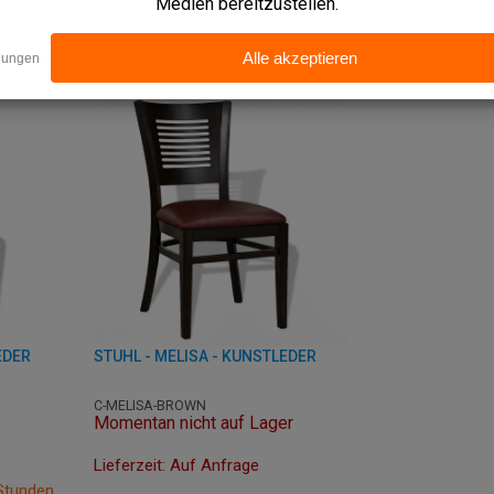
N
PRODUK
PRODUKT ANSEHEN
RB
IN DE
EDER
STUHL - MELISA - KUNSTLEDER
C-MELISA-BROWN
Momentan nicht auf Lager
Lieferzeit: Auf Anfrage
 Stunden