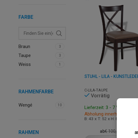
FARBE
Braun
3
Taupe
3
Weiss
1
STUHL - LILA - KUNSTLEDE
C-LILA-TAUPE
RAHMENFARBE
Vorrätig
Wengé
10
Lieferzeit: 3 - 7 Werktage
Abholung innerhalb von 2
B: 43 x T: 52 x H: 84 cm
€
79,9
ab
€
100,00
RAHMEN