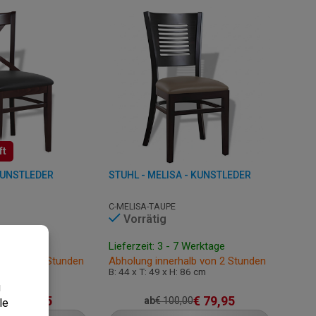
ft
 KUNSTLEDER
STUHL - MELISA - KUNSTLEDER
C-MELISA-TAUPE
Vorrätig
7 Werktage
Lieferzeit: 3 - 7 Werktage
halb von 2 Stunden
Abholung innerhalb von 2 Stunden
 84 cm
B: 44 x T: 49 x H: 86 cm
€
79,95
€
79,95
,00
ab
€
100,00