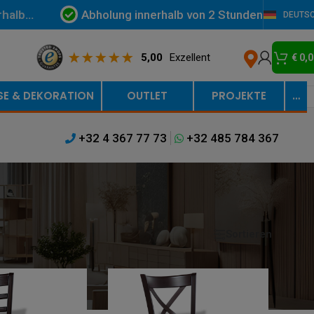
Abholung innerhalb von 2 Stunden
rhalb
DEUTS
5,00
Exzellent
€
0,0
SE & DEKORATION
OUTLET
PROJEKTE
…
+32 4 367 77 73
+32 485 784 367
Sortieren
Anzeigen
9
12
18
24