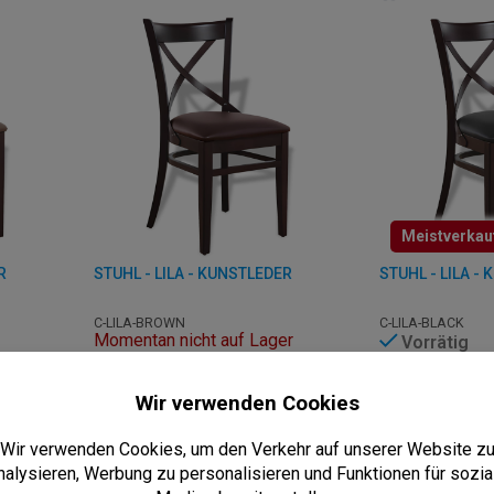
Meistverkau
R
STUHL - LILA - KUNSTLEDER
STUHL - LILA -
C-LILA-BROWN
C-LILA-BLACK
Momentan nicht auf Lager
Vorrätig
Lieferzeit: Auf Anfrage
Lieferzeit: 3 - 
 Stunden
Abholung inner
B: 43 x T: 52 x H: 84 cm
B: 43 x T: 52 x H:
5
ab
€
100
€
79,95
ab
€
100,00