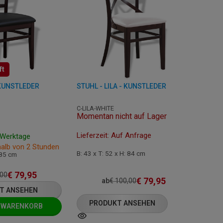
ft
 KUNSTLEDER
STUHL - LILA - KUNSTLEDER
C-LILA-WHITE
Momentan nicht auf Lager
Lieferzeit: Auf Anfrage
7 Werktage
halb von 2 Stunden
B: 43 x T: 52 x H: 84 cm
 85 cm
€
79,95
,00
€
79,95
ab
€
100,00
T ANSEHEN
PRODUKT ANSEHEN
N WARENKORB