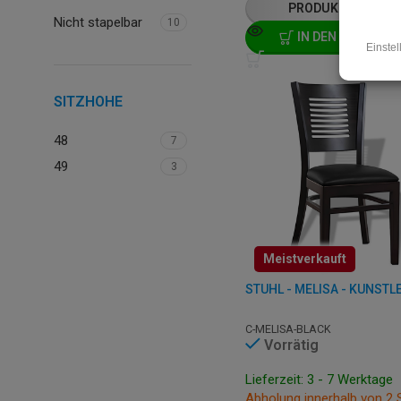
PRODUKT ANSEHE
Nicht stapelbar
10
IN DEN WARENKO
SITZHOHE
48
7
49
3
Meistverkauft
STUHL - MELISA - KUNSTL
C-MELISA-BLACK
Vorrätig
Lieferzeit: 3 - 7 Werktage
Abholung innerhalb von 2