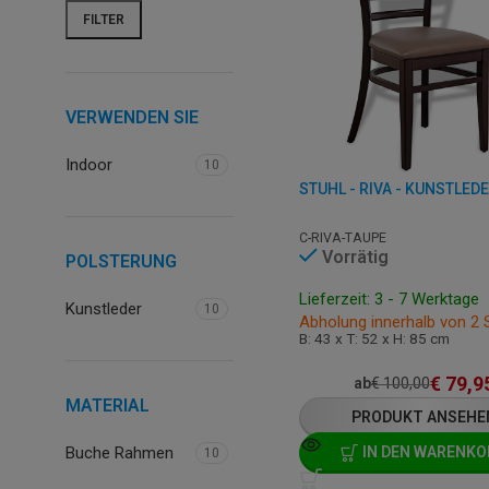
FILTER
VERWENDEN SIE
Indoor
10
STUHL - RIVA - KUNSTLED
C-RIVA-TAUPE
Vorrätig
POLSTERUNG
Lieferzeit: 3 - 7 Werktage
Kunstleder
10
Abholung innerhalb von 2
B: 43 x T: 52 x H: 85 cm
€
79,9
ab
€
100,00
MATERIAL
PRODUKT ANSEHE
Buche Rahmen
IN DEN WARENKO
10