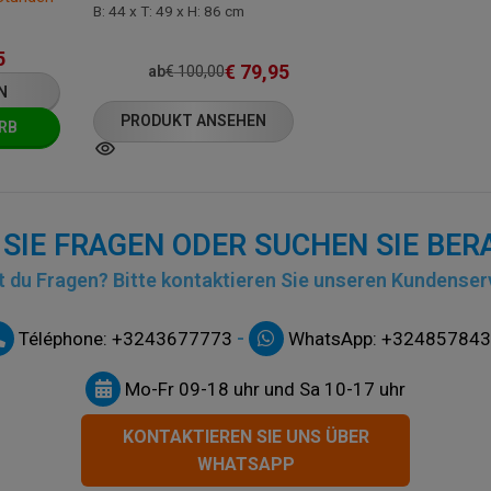
B: 44 x T: 49 x H: 86 cm
5
€
79,95
ab
€
100,00
N
PRODUKT ANSEHEN
RB
SIE FRAGEN ODER SUCHEN SIE BE
 du Fragen? Bitte kontaktieren Sie unseren Kundenser
-
Téléphone: +3243677773
WhatsApp: +32485784
Mo-Fr 09-18 uhr und Sa 10-17 uhr
KONTAKTIEREN SIE UNS ÜBER
WHATSAPP