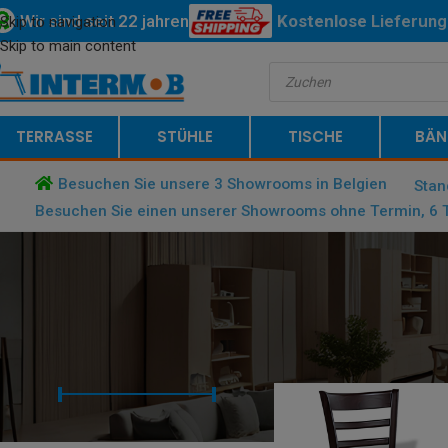
Wir sind seit 22 jahren
Kostenlose
Lieferung
Skip to navigation
Skip to main content
Belgiens und der Nied
TERRASSE
STÜHLE
TISCHE
BÄN
Besuchen Sie unsere 3 Showrooms in Belgien
Stan
Besuchen Sie einen unserer Showrooms ohne Termin, 6 T
NACH PREIS
STARTSEITE
/
PRODUCT SITZ (CM
FILTERN
Preis:
€ 70
—
€ 80