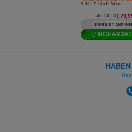
B: 44 x T: 49 x H: 86 cm
€
79,9
ab
€
100,00
PRODUKT ANSEHE
IN DEN WARENKO
HABEN 
Hast