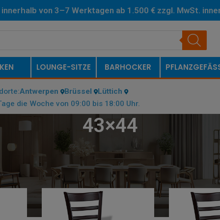
 innerhalb von 3–7 Werktagen ab 1.500 € zzgl. MwSt. inne
erlande.
KEN
LOUNGE-SITZE
BARHOCKER
PFLANZGEFÄS
dorte:
Antwerpen
Brüssel
Lüttich
age die Woche von 09:00 bis 18:00 Uhr.
43×44
)
/
43×44