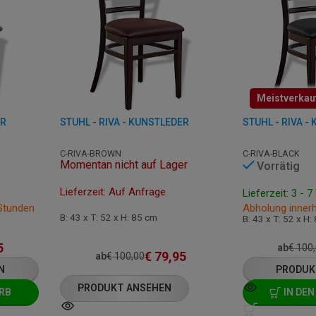
Meistverkau
ER
STUHL - RIVA - KUNSTLEDER
STUHL - RIVA -
C-RIVA-BROWN
C-RIVA-BLACK
Momentan nicht auf Lager
Vorrätig
Lieferzeit: Auf Anfrage
Lieferzeit: 3 - 
 Stunden
Abholung inner
B: 43 x T: 52 x H: 85 cm
B: 43 x T: 52 x H:
5
ab
€
100
€
79,95
ab
€
100,00
N
PRODUK
PRODUKT ANSEHEN
RB
IN DE