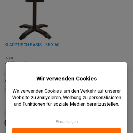
KLAPPTISCH BASIS - 35 X 60 X H 72 CM - ALUMINIUM
C-SRD
Vorrätig
Lieferzeit: 3 - 7 Werktage
Abholung innerhalb von 2
Stunden
B: 35 x T: 60 x H: 72 cm
€
58,95
ab
€
73,75
PRODUKT ANSEHEN
IN DEN WARENKORB