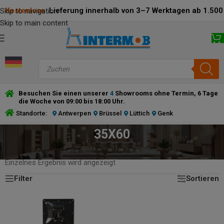
Kostenlose
Lieferung innerhalb von 3–7 Werktagen ab 1.500 
Skip to navigation
Skip to main content
Besuchen Sie einen unserer
4
Showrooms ohne Termin, 6 Tage
die Woche von 09:00 bis 18:00 Uhr.
Standorte:
Antwerpen
Brüssel
Lüttich
Genk
35X60
STARTSEITE
/
PRODUCT ABMESSUNGEN BODENPLATTE (CM)
/
35X60
Einzelnes Ergebnis wird angezeigt
Filter
Sortieren