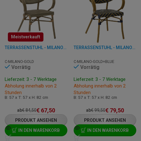
Meistverkauft
TERRASSENSTUHL - MILANO - ALUMINIUM
TERRASSENSTUHL - MILANO - ALUMINIUM
C-MILANO-GOLD
C-MILANO-GOLD+BLUE
Vorrätig
Vorrätig
Lieferzeit: 3 - 7 Werktage
Lieferzeit: 3 - 7 Werktage
Abholung innerhalb von 2
Abholung innerhalb von 2
Stunden
Stunden
B: 57 x T: 57 x H: 82 cm
B: 57 x T: 57 x H: 82 cm
€
67,50
€
79,50
ab
€
84,50
ab
€
99,50
PRODUKT ANSEHEN
PRODUKT ANSEHEN
IN DEN WARENKORB
IN DEN WARENKORB