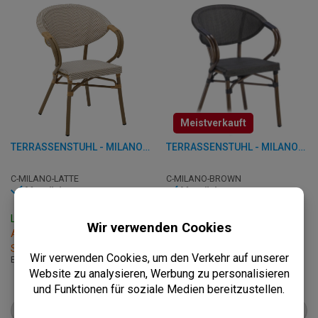
Meistverkauft
TERRASSENSTUHL - MILANO - ALUMINIUM
TERRASSENSTUHL - MILANO - ALUMINIUM
C-MILANO-LATTE
C-MILANO-BROWN
Vorrätig
Vorrätig
Lieferzeit: 3 - 7 Werktage
Lieferzeit: 3 - 7 Werktage
Abholung innerhalb von 2
Abholung innerhalb von 2
Stunden
Stunden
B: 57 x T: 57 x H: 82 cm
B: 57 x T: 57 x H: 82 cm
€
62,50
€
52,95
ab
€
78,25
ab
€
66,25
PRODUKT ANSEHEN
PRODUKT ANSEHEN