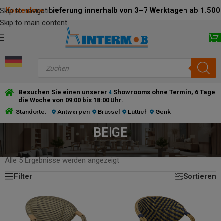
Kostenlose
Lieferung innerhalb von 3–7 Werktagen ab 1.500 
Skip to navigation
Skip to main content
Besuchen Sie einen unserer
4
Showrooms ohne Termin, 6 Tage
die Woche von 09:00 bis 18:00 Uhr.
Standorte:
Antwerpen
Brüssel
Lüttich
Genk
BEIGE
STARTSEITE
/
PRODUCT RAHMENFARBE
/
BEIGE
Alle 5 Ergebnisse werden angezeigt
Filter
Sortieren