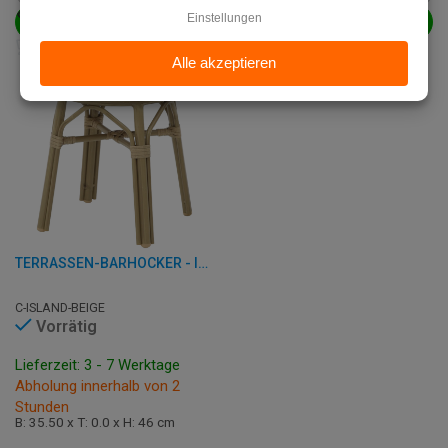
IN DEN WARENKORB
IN DEN WARENKORB
TERRASSEN-BARHOCKER - ISLAND - ALUMINIUM/RATTAN
C-ISLAND-BEIGE
Vorrätig
Lieferzeit: 3 - 7 Werktage
Abholung innerhalb von 2
Stunden
B: 35.50 x T: 0.0 x H: 46 cm