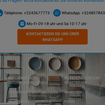
 du Fragen? Bitte kontaktieren Sie unseren Kundenser
-
Téléphone: +3243677773
WhatsApp: +32485784
Mo-Fr 09-18 uhr und Sa 10-17 uhr
KONTAKTIEREN SIE UNS ÜBER
WHATSAPP
INFORMATION
KUNDENBEREICH
UNTERNEHMENS-DETAILS
REGISTRIEREN
DATENSCHUTZ-BESTIMMUNGEN
ANMELDEN
ALLGEMEINE BEDINGUNGEN
KONTO