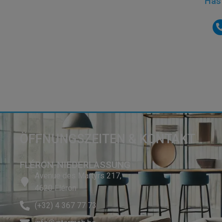
Hast
ÖFFNUNGSZEITEN & KONTAKT
FLÉRON-NIEDERLASSUNG
Avenue des Martyrs 217,
4620 Fléron
(+32) 4 367 77 73