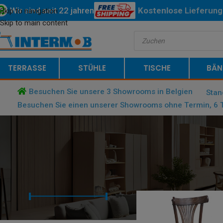
Wir sind seit 22 jahren
Kostenlose
Lieferung
Skip to navigation
Skip to main content
Belgiens und der Nied
TERRASSE
STÜHLE
TISCHE
BÄN
Besuchen Sie unsere 3 Showrooms in Belgien
Stan
Besuchen Sie einen unserer Showrooms ohne Termin, 6 T
NACH PREIS
STARTSEITE
/
PRODUCT RAHMEN
FILTERN
Preis:
€ 80
—
€ 120