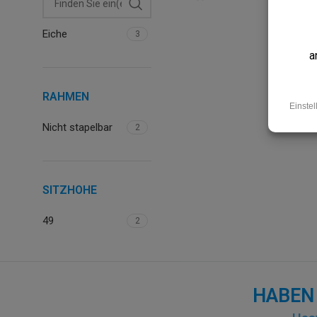
Eiche
3
RAHMEN
Nicht stapelbar
2
SITZHOHE
49
2
HABEN 