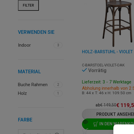
FILTER
VERWENDEN SIE
Indoor
3
C-BARSTOEL-VIOLET-OAK
Vorrätig
MATERIAL
Lieferzeit: 3 - 7 Werktage
Buche Rahmen
2
Abholung innerhalb von 2
B: 44 x T: 46 x H: 109.50 cm
Holz
1
€
119,
ab
€
149,50
PRODUKT ANSEHE
FARBE
IN DEN WARENKO