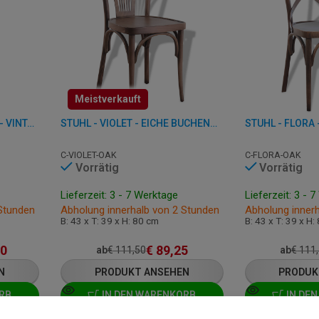
Meistverkauft
HOLZ-BARSTUHL - VIOLET - VINTAGE EICHE
STUHL - VIOLET - EICHE BUCHENHOLZ
C-VIOLET-OAK
C-FLORA-OAK
Vorrätig
Vorrätig
Lieferzeit: 3 - 7 Werktage
Lieferzeit: 3 - 
 Stunden
Abholung innerhalb von 2 Stunden
Abholung inner
B: 43 x T: 39 x H: 80 cm
B: 43 x T: 39 x H:
50
€
89,25
ab
€
111,50
ab
€
111
N
PRODUKT ANSEHEN
PRODUK
RB
IN DEN WARENKORB
IN DE