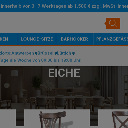
 innerhalb von 3–7 Werktagen ab 1.500 € zzgl. MwSt. inne
erlande.
KEN
LOUNGE-SITZE
BARHOCKER
PFLANZGEFÄS
dorte:
Antwerpen
Brüssel
Lüttich
age die Woche von 09:00 bis 18:00 Uhr.
EICHE
FARBE
/
EICHE