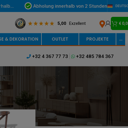
Abholung innerhalb von 2 Stunden
rhalb
DEUTS
5,00
Exzellent
€
0,0
SE & DEKORATION
OUTLET
PROJEKTE
…
+32 4 367 77 73
+32 485 784 367
Sortieren
Anzeigen
9
12
18
24