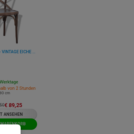
STUHL - FLORA - VINTAGE EICHE BUCHENHOLZ
7 Werktage
halb von 2 Stunden
 80 cm
€
89,25
,50
T ANSEHEN
N WARENKORB