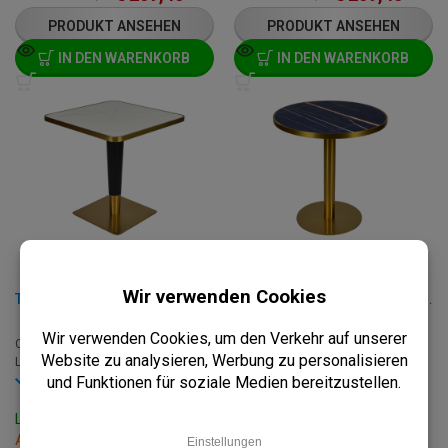
PRODUKT ANSEHEN
PRODUKT ANSEHEN
IN DEN WARENKORB
IN DEN WARENKORB
TISCH - FAUX MARMOR WEISS - 70X70 CM
RUNDER TISCH - FAUX MARMOR AMBER - 60 CM
C-FM-WHITE-70X70+C-339-GOLD/B
C-FM-AMBER-R60+C-320-GOLD
Momentan nicht auf Lager
LACK
Vorrätig
Lieferzeit: Auf Anfrage
B: 60 x T: 0 x H: 75.50 cm
Lieferzeit: 3 - 7 Werktage
Abholung innerhalb von 2