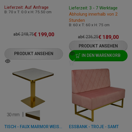
Lieferzeit: Auf Anfrage
Lieferzeit: 3 - 7 Werktage
B: 70 x T: 0.0 x H: 75.50 cm
Abholung innerhalb von 2
Stunden
B: 60 x T: 60 x H: 75 cm
€
199,00
ab
€
248,75
€
189,00
ab
€
236,25
PRODUKT ANSEHEN
PRODUKT ANSEHEN
IN DEN WARENKORB
TISCH - FAUX MARMOR WEISS - 60X60 CM
ESSBANK - TROJE - SAMT