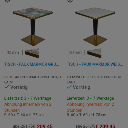
TISCH - FAUX MARMOR GRÜN - 60X60 CM
TISCH - FAUX MARMOR WEISS - 60X60 CM
C-FM-GREEN-60X60+C-339-GOLD/B
C-FM-WHITE-60X60+C-339-GOLD/B
LACK
LACK
Vorrätig
Vorrätig
Lieferzeit: 3 - 7 Werktage
Lieferzeit: 3 - 7 Werktage
Abholung innerhalb von 2
Abholung innerhalb von 2
Stunden
Stunden
B: 60 x T: 60 x H: 75 cm
B: 60 x T: 60 x H: 75 cm
€
209,45
€
209,45
ab
€
261,75
ab
€
261,75