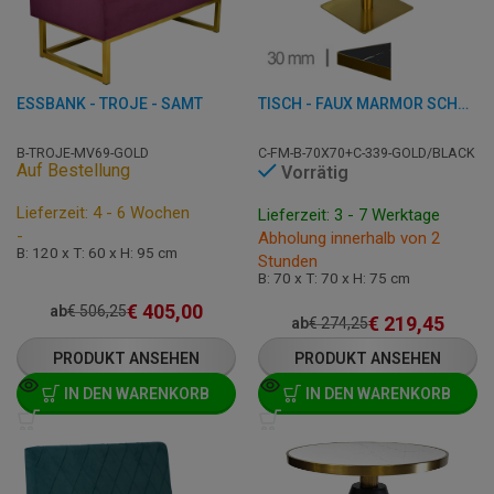
ESSBANK - TROJE - SAMT
TISCH - FAUX MARMOR SCHWARZ - 70X70 CM
B-TROJE-MV69-GOLD
C-FM-B-70X70+C-339-GOLD/BLACK
Auf Bestellung
Vorrätig
Lieferzeit: 4 - 6 Wochen
Lieferzeit: 3 - 7 Werktage
-
Abholung innerhalb von 2
B: 120 x T: 60 x H: 95 cm
Stunden
B: 70 x T: 70 x H: 75 cm
€
405,00
ab
€
506,25
€
219,45
ab
€
274,25
PRODUKT ANSEHEN
PRODUKT ANSEHEN
IN DEN WARENKORB
IN DEN WARENKORB