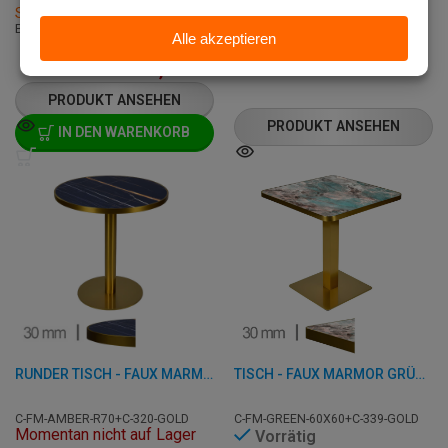
Stunden
B: 70 x T: 70 x H: 75 cm
€
189,00
ab
€
236,25
€
219,45
ab
€
274,25
PRODUKT ANSEHEN
PRODUKT ANSEHEN
IN DEN WARENKORB
RUNDER TISCH - FAUX MARMOR AMBER - 70 CM
TISCH - FAUX MARMOR GRÜN - 60X60 CM
C-FM-AMBER-R70+C-320-GOLD
C-FM-GREEN-60X60+C-339-GOLD
Momentan nicht auf Lager
Vorrätig