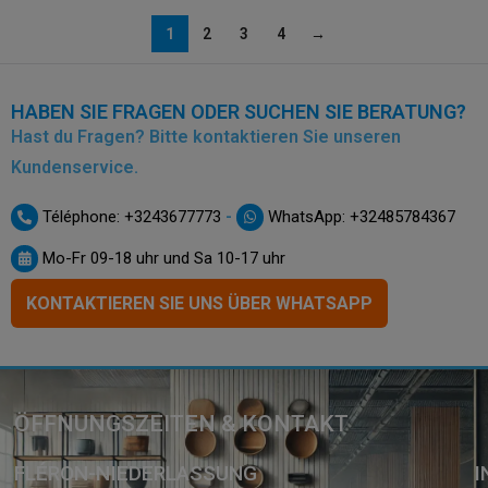
1
2
3
4
→
HABEN SIE FRAGEN ODER SUCHEN SIE BERATUNG?
Hast du Fragen? Bitte kontaktieren Sie unseren
Kundenservice.
-
Téléphone: +3243677773
WhatsApp: +32485784367
Mo-Fr 09-18 uhr und Sa 10-17 uhr
KONTAKTIEREN SIE UNS ÜBER WHATSAPP
ÖFFNUNGSZEITEN & KONTAKT
FLÉRON-NIEDERLASSUNG
I