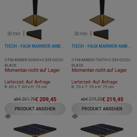
TISCH - FAUX MARMOR AMBER - 60X60 CM
TISCH - FAUX MARMOR AMBER - 70X70 CM
C-FM-AMBER-60X60+C-339-GOLD/
C-FM-AMBER-70X70+C-339-GOLD/
BLACK
BLACK
Momentan nicht auf Lager
Momentan nicht auf Lager
Lieferzeit: Auf Anfrage
Lieferzeit: Auf Anfrage
B: 60 x T: 60 x H: 75 cm
B: 70 x T: 70 x H: 75 cm
€
209,45
€
219,45
ab
€
261,75
ab
€
274,25
PRODUKT ANSEHEN
PRODUKT ANSEHEN