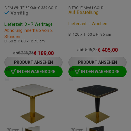
C-FM-WHITE-60X60+C-339-GOLD
B-TROJE-MV61-GOLD
Auf Bestellung
Vorrätig
Lieferzeit: - Wochen
Lieferzeit: 3 - 7 Werktage
-
Abholung innerhalb von 2
B: 120 x T: 60 x H: 95 cm
Stunden
B: 60 x T: 60 x H: 75 cm
€
405,00
ab
€
506,25
€
189,00
ab
€
236,25
PRODUKT ANSEHEN
PRODUKT ANSEHEN
IN DEN WARENKORB
IN DEN WARENKORB