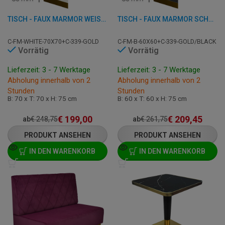
TISCH - FAUX MARMOR WEISS - 70X70 CM
TISCH - FAUX MARMOR SCHWARZ - 60X60 CM
C-FM-WHITE-70X70+C-339-GOLD
C-FM-B-60X60+C-339-GOLD/BLACK
Vorrätig
Vorrätig
Lieferzeit: 3 - 7 Werktage
Lieferzeit: 3 - 7 Werktage
Abholung innerhalb von 2
Abholung innerhalb von 2
Stunden
Stunden
B: 70 x T: 70 x H: 75 cm
B: 60 x T: 60 x H: 75 cm
€
199,00
€
209,45
ab
€
248,75
ab
€
261,75
PRODUKT ANSEHEN
PRODUKT ANSEHEN
IN DEN WARENKORB
IN DEN WARENKORB