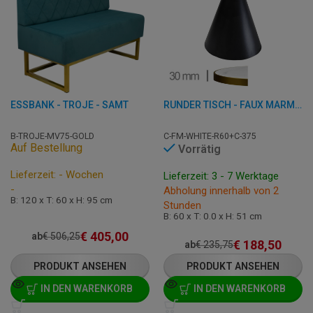
ESSBANK - TROJE - SAMT
RUNDER TISCH - FAUX MARMOR WEISS - 60 CM
B-TROJE-MV75-GOLD
C-FM-WHITE-R60+C-375
Auf Bestellung
Vorrätig
Lieferzeit: - Wochen
Lieferzeit: 3 - 7 Werktage
-
Abholung innerhalb von 2
B: 120 x T: 60 x H: 95 cm
Stunden
B: 60 x T: 0.0 x H: 51 cm
€
405,00
ab
€
506,25
€
188,50
ab
€
235,75
PRODUKT ANSEHEN
PRODUKT ANSEHEN
IN DEN WARENKORB
IN DEN WARENKORB