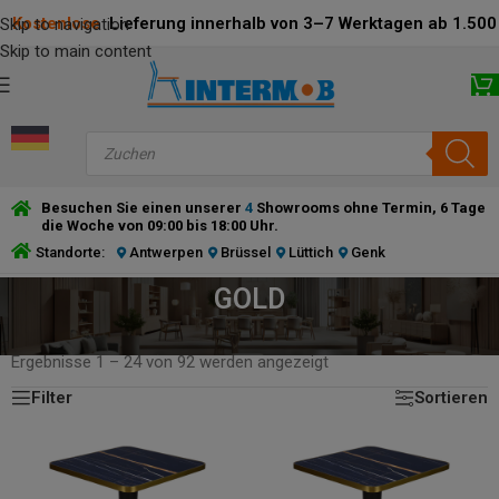
Kostenlose
Lieferung innerhalb von 3–7 Werktagen ab 1.500 
Skip to navigation
Skip to main content
Besuchen Sie einen unserer
4
Showrooms ohne Termin, 6 Tage
die Woche von 09:00 bis 18:00 Uhr.
Standorte:
Antwerpen
Brüssel
Lüttich
Genk
GOLD
STARTSEITE
/
PRODUCT RAHMENFARBE
/
GOLD
Ergebnisse 1 – 24 von 92 werden angezeigt
Filter
Sortieren