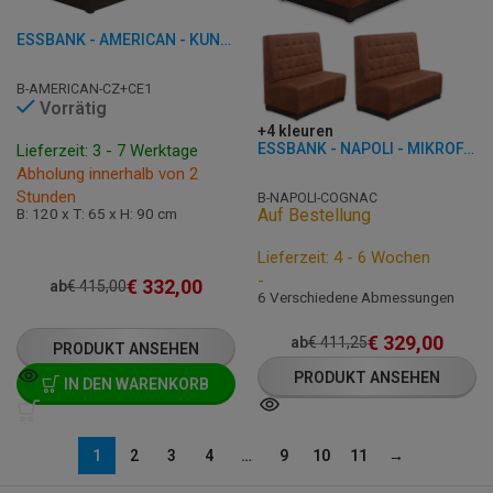
ESSBANK - AMERICAN - KUNSTLEDER
B-AMERICAN-CZ+CE1
Vorrätig
+4 kleuren
ESSBANK - NAPOLI - MIKROFASER
Lieferzeit: 3 - 7 Werktage
Abholung innerhalb von 2
Stunden
B-NAPOLI-COGNAC
B: 120 x T: 65 x H: 90 cm
Auf Bestellung
Lieferzeit: 4 - 6 Wochen
-
€
332,00
ab
€
415,00
6 Verschiedene Abmessungen
€
329,00
ab
€
411,25
PRODUKT ANSEHEN
PRODUKT ANSEHEN
IN DEN WARENKORB
1
2
3
4
…
9
10
11
→