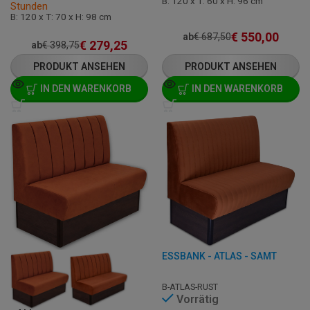
B: 120 x T: 60 x H: 96 cm
Stunden
B: 120 x T: 70 x H: 98 cm
€
550,00
ab
€
687,50
€
279,25
ab
€
398,75
PRODUKT ANSEHEN
PRODUKT ANSEHEN
IN DEN WARENKORB
IN DEN WARENKORB
ESSBANK - ATLAS - SAMT
B-ATLAS-RUST
Vorrätig