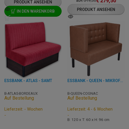
€
279,50
ab
€
349,50
PRODUKT ANSEHEN
PRODUKT ANSEHEN
IN DEN WARENKORB
ESSBANK - ATLAS - SAMT
ESSBANK - QUEEN - MIKROFASER
B-ATLAS-BORDEAUX
B-QUEEN-COGNAC
Auf Bestellung
Auf Bestellung
Lieferzeit: - Wochen
Lieferzeit: 4 - 6 Wochen
-
-
B: 120 x T: 60 x H: 96 cm