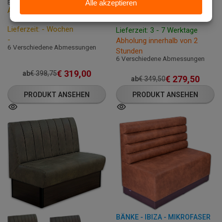
B-SS-COGNAC24
B-SS-CREME
Auf Bestellung
Vorrätig
Lieferzeit: - Wochen
Lieferzeit: 3 - 7 Werktage
-
Abholung innerhalb von 2
6 Verschiedene Abmessungen
Stunden
6 Verschiedene Abmessungen
€
319,00
ab
€
398,75
€
279,50
ab
€
349,50
PRODUKT ANSEHEN
PRODUKT ANSEHEN
BÄNKE - IBIZA - MIKROFASER