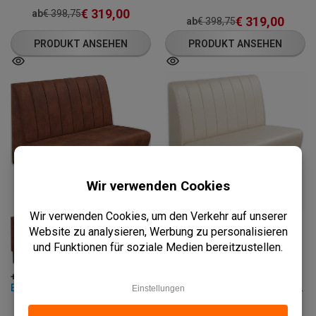
€
319,00
ab
€
398,75
€
319,00
ab
€
398,75
PRODUKT ANSEHEN
PRODUKT ANSEHEN
+4 kleuren
+4 kleuren
ESSBANK - SAFRAN - MIKROFASER
ESSBANK - SAFRAN - KUNSTLEDER