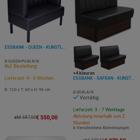
ESSBANK - QUEEN - KUNSTLEDER
B-QUEEN-PU-BLACK
Auf Bestellung
+4 kleuren
Lieferzeit: 4 - 6 Wochen
ESSBANK - SAFRAN - KUNSTLEDER
-
B: 120 x T: 60 x H: 96 cm
B-SS-BLACK
Vorrätig
Lieferzeit: 3 - 7 Werktage
Abholung innerhalb von 2
€
550,00
ab
€
687,50
Stunden
6 Verschiedene Abmessungen