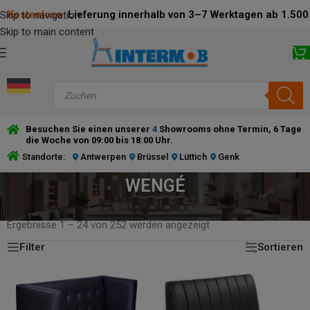
Kostenlose
Lieferung innerhalb von 3–7 Werktagen ab 1.500 
Skip to navigation
Skip to main content
Besuchen Sie einen unserer
4
Showrooms ohne Termin, 6 Tage
die Woche von 09:00 bis 18:00 Uhr.
Standorte:
Antwerpen
Brüssel
Lüttich
Genk
WENGÉ
STARTSEITE
/
PRODUCT RAHMENFARBE
/
WENGÉ
Ergebnisse 1 – 24 von 252 werden angezeigt
Filter
Sortieren