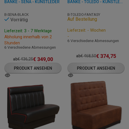
BÄNKE - SENA - KUNSTLEDER
BÄNKE - TOLEDO - KUNSTLEDER
B-SENA-BLACK
B-TOLEDO-FANTASY
Auf Bestellung
Vorrätig
Lieferzeit: - Wochen
Lieferzeit: 3 - 7 Werktage
-
Abholung innerhalb von 2
6 Verschiedene Abmessungen
Stunden
6 Verschiedene Abmessungen
€
374,75
ab
€
468,50
€
349,00
ab
€
436,25
PRODUKT ANSEHEN
PRODUKT ANSEHEN