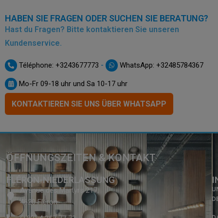
HABEN SIE FRAGEN ODER SUCHEN SIE BERATUNG?
Hast du Fragen? Bitte kontaktieren Sie unseren
Kundenservice.
-
Téléphone: +3243677773
WhatsApp: +32485784367
Mo-Fr 09-18 uhr und Sa 10-17 uhr
KONTAKTIEREN SIE UNS ÜBER WHATSAPP
ÖFFNUNGSZEITEN & KONTAKT
FLÉRON-NIEDERLASSUNG
I
U
Avenue des Martyrs 217,
D
4620 Fléron
D