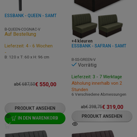
ESSBANK - QUEEN - SAMT
B-QUEEN-COGNAC-V
Auf Bestellung
+4 kleuren
Lieferzeit: 4 - 6 Wochen
ESSBANK - SAFRAN - SAMT
-
B: 120 x T: 60 x H: 96 cm
B-SS-GREEN-V
Vorrätig
Lieferzeit: 3 - 7 Werktage
Abholung innerhalb von 2
€
550,00
ab
€
687,50
Stunden
6 Verschiedene Abmessungen
€
319,00
ab
€
398,75
PRODUKT ANSEHEN
PRODUKT ANSEHEN
IN DEN WARENKORB