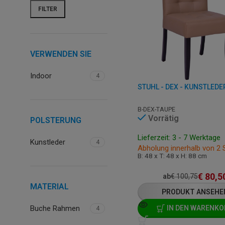
FILTER
VERWENDEN SIE
Indoor
4
STUHL - DEX - KUNSTLEDE
B-DEX-TAUPE
Vorrätig
POLSTERUNG
Lieferzeit: 3 - 7 Werktage
Kunstleder
4
Abholung innerhalb von 2
B: 48 x T: 48 x H: 88 cm
€
80,5
ab
€
100,75
MATERIAL
PRODUKT ANSEHE
Buche Rahmen
IN DEN WARENKO
4