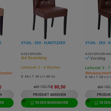
R
STUHL - DEX - KUNSTLEDER
STUHL - DEX - 
B-DEX-BROWN
B-DEX-BROWN-A0
Auf Bestellung
Vorrätig
Lieferzeit: 2 - 6 Wochen
Lieferzeit: 3 - 
-
 Stunden
Abholung inner
B: 48 x T: 48 x H: 88 cm
B: 48 x T: 48 x H:
€
80,50
0
ab
€
100,75
ab
€
100
N
PRODUKT ANSEHEN
PRODUK
RB
IN DEN WARENKORB
IN DE