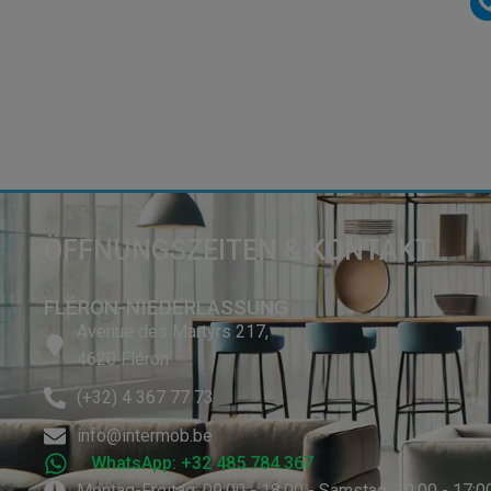
ÖFFNUNGSZEITEN & KONTAKT
FLÉRON-NIEDERLASSUNG
Avenue des Martyrs 217,
4620 Fléron
(+32) 4 367 77 73
info@intermob.be
WhatsApp: +32 485 784 367
Montag-Freitag: 09:00 - 18:00 - Samstag: 10:00 - 17:0