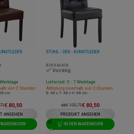
KUNSTLEDER
STUHL - DEX - KUNSTLEDER
8
B-DEX-BLACK
Vorrätig
7 Werktage
Lieferzeit: 3 - 7 Werktage
halb von 2 Stunden
Abholung innerhalb von 2 Stunden
 88 cm
B: 48 x T: 48 x H: 88 cm
€
80,50
€
80,50
,75
ab
€
100,75
T ANSEHEN
PRODUKT ANSEHEN
N WARENKORB
IN DEN WARENKORB