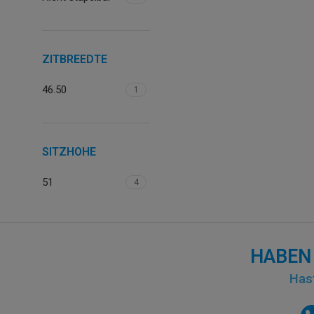
ZITBREEDTE
46.50
1
SITZHOHE
51
4
HABEN 
Hast