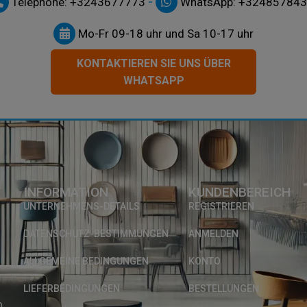
-
Téléphone: +3243677773
WhatsApp: +32485784
Mo-Fr 09-18 uhr und Sa 10-17 uhr
KONTAKTIEREN SIE UNS ÜBER
WHATSAPP
INFORMATION
KUNDENBEREICH
UNTERNEHMENS-DETAILS
REGISTRIEREN
DATENSCHUTZ-BESTIMMUNGEN
ANMELDEN
ALLGEMEINE BEDINGUNGEN
KONTO
LIEFERBEDINGUNGEN
BESTELLUNGEN
0