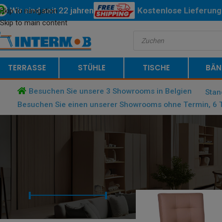
Wir sind seit 22 jahren
Kostenlose
Lieferung
Skip to navigation
Skip to main content
Belgiens und der Nied
TERRASSE
STÜHLE
TISCHE
BÄN
Besuchen Sie unsere 3 Showrooms in Belgien
Stan
Besuchen Sie einen unserer Showrooms ohne Termin, 6 T
NACH PREIS
STARTSEITE
/
PRODUCT SITZ (CM
FILTERN
Preis:
€ 80
—
€ 90