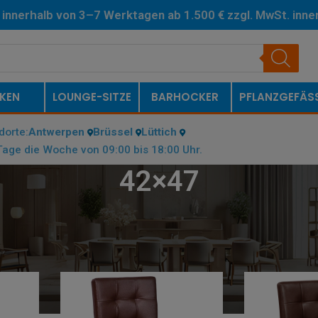
 innerhalb von 3–7 Werktagen ab 1.500 € zzgl. MwSt. inne
erlande.
KEN
LOUNGE-SITZE
BARHOCKER
PFLANZGEFÄS
dorte:
Antwerpen
Brüssel
Lüttich
age die Woche von 09:00 bis 18:00 Uhr.
42×47
)
/
42×47