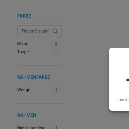
FARBE
Braun
2
Taupe
1
RAHMENFARBE
Wengé
4
RAHMEN
Nicht stapelbar
4