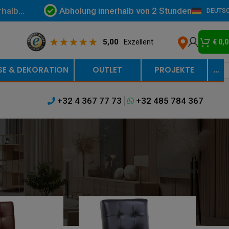
Abholung innerhalb von 2 Stunden
rhalb
DEUTS
5,00
Exzellent
€
0,0
SE & DEKORATION
OUTLET
PROJEKTE
…
+32 4 367 77 73
+32 485 784 367
Sortieren
Anzeigen
9
12
18
24