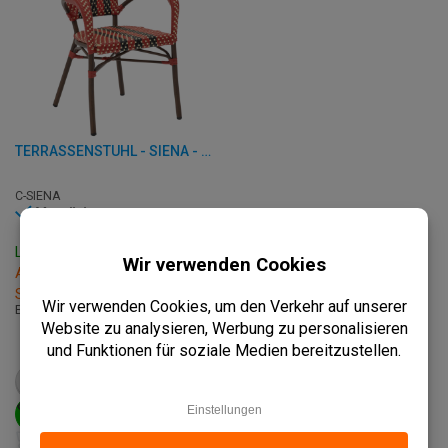
TERRASSENSTUHL - SIENA - ALUMINIUM/RATTAN
C-SIENA
Vorrätig
Lieferzeit: 3 - 7 Werktage
Abholung innerhalb von 2
Stunden
B: 56 x T: 60 x H: 83.50 cm
€
74,50
ab
€
93,25
PRODUKT ANSEHEN
IN DEN WARENKORB