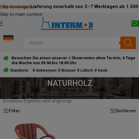
Kostenlose
Lieferung innerhalb von 3–7 Werktagen ab 1.500 
Skip to navigation
Skip to main content
Besuchen Sie einen unserer
4
Showrooms ohne Termin, 6 Tage
die Woche von 09:00 bis 18:00 Uhr.
Standorte:
Antwerpen
Brüssel
Lüttich
Genk
NATURHOLZ
STARTSEITE
/
PRODUCT RAHMENFARBE
/
NATURHOLZ
Einzelnes Ergebnis wird angezeigt
Filter
Sortieren