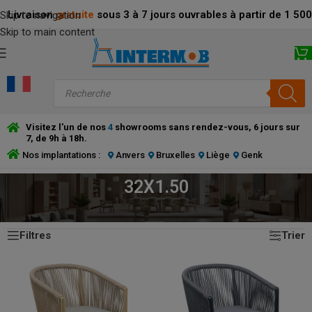
Livraison
gratuite
sous 3 à 7 jours ouvrables à partir de 1 5
Skip to navigation
Skip to main content
Visitez l'un de nos
4
showrooms sans rendez-vous, 6 jours sur
7, de 9h à 18h.
Nos implantations :
Anvers
Bruxelles
Liège
Genk
32X1.50
2 résultats affichés
ACCUEIL
/
PRODUCT DIAMETER TUBE (MM)
/
32X1.50
Filtres
Trier