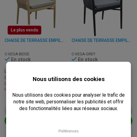
Le plus vendu
CHAISE DE TERRASSE EMPILABLE AVEC ACCOUDOIRS - VEGA - ALUMINIUM/ROTIN
CHAISE DE TERRASSE EMPILABLE AVEC ACCOUDOIRS - VEGA - ALUMINIUM/ROTIN
C-VEGA-BEIGE
C-VEGA-GREY
En stock
En stock
Livraison: 3 - 7 Jours
Livraison: 3 - 7 Jours
Ouvrables
Ouvrables
Retrait sous 2h
Retrait sous 2h
L: 58 x P: 61 x H: 78 cm
L: 58 x P: 61 x H: 78 cm
€
84,95
€
84,95
à.p.d.
€
106,25
à.p.d.
€
106,25
VOIR LE PRODUIT
VOIR LE PRODUIT
AJOUTER AU PANIER
AJOUTER AU PANIER