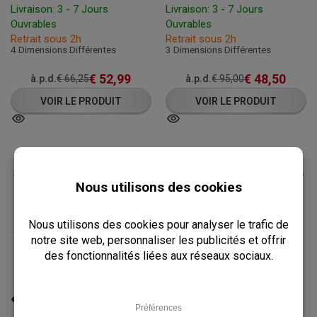
Livraison: 3 - 7 Jours
Livraison: 3 - 7 Jours
Ouvrables
Ouvrables
Retrait sous 2h
Retrait sous 2h
4 Dimensions Différentes
3 Dimensions Différentes
€
52,99
€
48,50
à.p.d.
€
66,25
à.p.d.
€
95,00
VOIR LE PRODUIT
VOIR LE PRODUIT