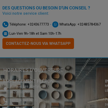
DES QUESTIONS OU BESOIN D'UN CONSEIL ?
Voici notre service client:
-
Téléphone: +3243677773
WhatsApp: +32485784367
Lun-Ven 9h-18h et Sam 10h-17h
CONTACTEZ-NOUS VIA WHATSAPP
HORAIRES D’OUVERTURE
EMPLACEMENT FLÉRON
I
M
Avenue des Martyrs 217,
L
4620 Fléron
P
(+32) 4 367 77 73
D