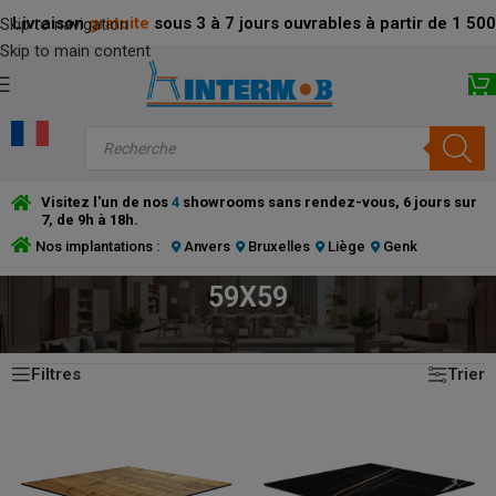
Livraison
gratuite
sous 3 à 7 jours ouvrables à partir de 1 5
Skip to navigation
Skip to main content
Visitez l'un de nos
4
showrooms sans rendez-vous, 6 jours sur
7, de 9h à 18h.
Nos implantations :
Anvers
Bruxelles
Liège
Genk
59X59
8 résultats affichés
ACCUEIL
/
PRODUCT DIMENSIONS DISPONIBLES
/
59X59
Filtres
Trier