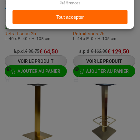
C-339H
C-323/110
En stock
En stock
Livraison: 3 - 7 Jours
Livraison: 3 - 7 Jours
Ouvrables
Ouvrables
Retrait sous 2h
Retrait sous 2h
L: 40 x P: 40 x H: 108 cm
L: 44 x P: 0 x H: 105 cm
€
64,50
€
129,50
à.p.d.
€
80,75
à.p.d.
€
162,00
VOIR LE PRODUIT
VOIR LE PRODUIT
AJOUTER AU PANIER
AJOUTER AU PANIER