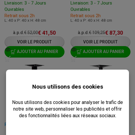
Livraison: 3 - 7 Jours
Livraison: 3 - 7 Jours
Ouvrables
Ouvrables
Retrait sous 2h
Retrait sous 2h
L: 40 x P: 40 x H: 48 cm
L: 40 x P: 40 x H: 48 cm
€
41,50
€
87,30
à.p.d.
€
52,00
à.p.d.
€
109,25
VOIR LE PRODUIT
VOIR LE PRODUIT
AJOUTER AU PANIER
AJOUTER AU PANIER
PIED DE TABLE - 40 X 40 X H 108 CM - FONTE
PIED DE TABLE HAUTE RONDE - 44 X H 105 CM - FONTE