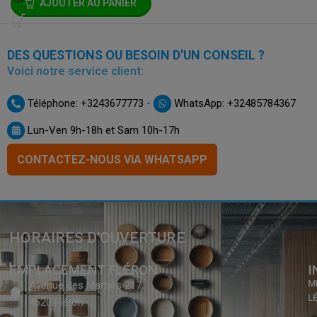
AJOUTER AU PANIER
DES QUESTIONS OU BESOIN D'UN CONSEIL ?
Voici notre service client:
-
Téléphone: +3243677773
WhatsApp: +32485784367
Lun-Ven 9h-18h et Sam 10h-17h
CONTACTEZ-NOUS VIA WHATSAPP
HORAIRES D’OUVERTURE
EMPLACEMENT FLÉRON
I
M
Avenue des Martyrs 217,
L
4620 Fléron