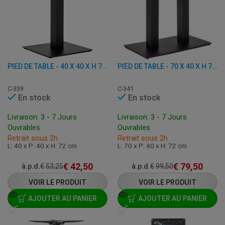
PIED DE TABLE - 40 X 40 X H 72 CM - FONTE
PIED DE TABLE - 70 X 40 X H 72 CM - FONTE
C-339
C-341
En stock
En stock
Livraison: 3 - 7 Jours
Livraison: 3 - 7 Jours
Ouvrables
Ouvrables
Retrait sous 2h
Retrait sous 2h
L: 40 x P: 40 x H: 72 cm
L: 70 x P: 40 x H: 72 cm
€
42,50
€
79,50
à.p.d.
€
53,25
à.p.d.
€
99,50
VOIR LE PRODUIT
VOIR LE PRODUIT
AJOUTER AU PANIER
AJOUTER AU PANIER