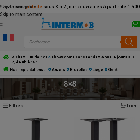
Livraison
gratuite
sous 3 à 7 jours ouvrables à partir de 1 5
Skip to navigation
Skip to main content
Visitez l'un de nos
4
showrooms sans rendez-vous, 6 jours sur
7, de 9h à 18h.
Nos implantations :
Anvers
Bruxelles
Liège
Genk
8×8
19 résultats affichés
ACCUEIL
/
PRODUCT DIAMÈTRE DU TUBE (CM)
/
8×8
Filtres
Trier