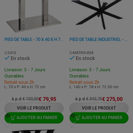
PIED DE TABLE - 70 X 40 X H 72 CM - INOX
PIED DE TABLE INDUSTRIEL - 140 X 78 X H 72,50 CM - ACIER
C-341S
C-MATRIX-8X8
En stock
En stock
Livraison: 3 - 7 Jours
Livraison: 3 - 7 Jours
Ouvrables
Ouvrables
Retrait sous 2h
Retrait sous 2h
L: 70 x P: 40 x H: 72 cm
L: 140 x P: 78 x H: 72.50 cm
€
79,95
€
275,00
à.p.d.
€
100,00
à.p.d.
€
343,75
VOIR LE PRODUIT
VOIR LE PRODUIT
AJOUTER AU PANIER
AJOUTER AU PANIER