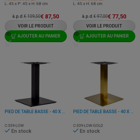
L: 45 x P: 45 x H: 68 cm
L: 45 x H: 68 cm
€
87,50
€
77,50
à.p.d.
€
109,50
à.p.d.
€
97,00
VOIR LE PRODUIT
VOIR LE PRODUIT
AJOUTER AU PANIER
AJOUTER AU PANIER
PIED DE TABLE BASSE - 40 X 40 X H 48 CM - FONTE
PIED DE TABLE BASSE - 40 X 40 X H 48 CM - ACIER INOXYDABLE ET FER
C-339-LOW
C-339-LOW-GOLD
En stock
En stock