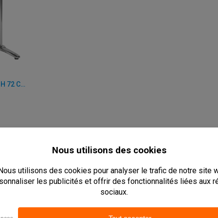
PIED DE TABLE - 100 X 58 X H 72 CM - ALUMINIUM
rables
50
IER