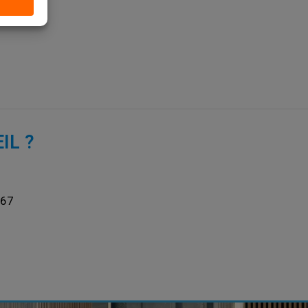
IL ?
367