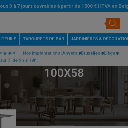
ous 3 à 7 jours ouvrables à partir de 1500 € HTVA en Bel
UTEUILS
TABOURETS DE BAR
JARDINIÈRES & DÉCORATIO
Belgique
Nos implantations :
Anvers
Bruxelles
Liège
sur 7, de 9h à 18h.
100X58
 DE LA PLAQUE DE FOND (CM)
/
100X58