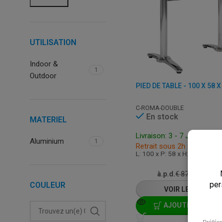
UTILISATION
Indoor &
1
Outdoor
C-ROMA-DOUBLE
En stock
MATERIEL
Livraison: 3 - 7 Jours Ouv
Aluminium
1
Retrait sous 2h
L: 100 x P: 58 x H: 72 cm
€
69,
à.p.d.
€
87,00
COULEUR
VOIR LE PRODUIT
AJOUTER AU PAN