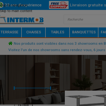
22 ans d'expérience
Livraison
gratuite
s
Skip to navigation
Skip to main content
Bas
TERRASSE
CHAISES
TABLES
BANQUETTES
FA
Nos produits sont visibles dans nos 3 showrooms en 
Visitez l'un de nos showrooms sans rendez-vous, 6 jours 
FILTRER PAR TARIF
ACCUEIL
/
PRODUCT DIMENSIONS
Prix :
€ 60
—
€ 70
FILTRER