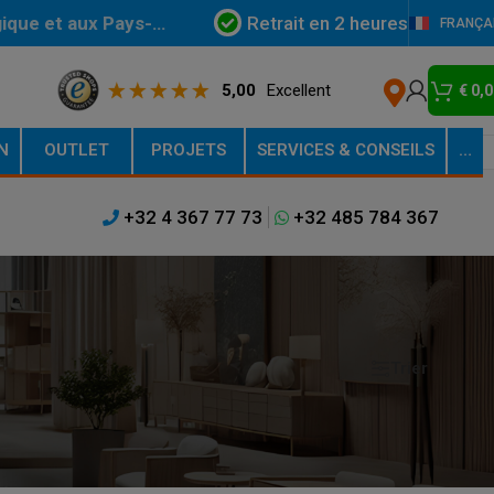
Retrait en 2 heures
gique et aux Pays-
FRANÇA
5,00
Excellent
€
0,0
N
OUTLET
PROJETS
SERVICES & CONSEILS
…
+32 4 367 77 73
+32 485 784 367
Trier
Afficher
9
12
18
24