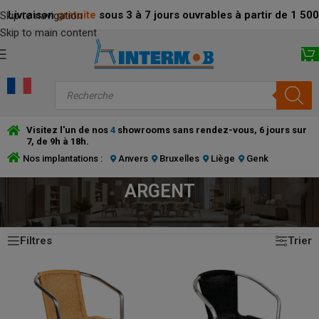
Livraison
gratuite
sous 3 à 7 jours ouvrables à partir de 1 5
Skip to navigation
Skip to main content
Visitez l'un de nos
4
showrooms sans rendez-vous, 6 jours sur
7, de 9h à 18h.
Nos implantations :
Anvers
Bruxelles
Liège
Genk
ARGENT
4 résultats affichés
ACCUEIL
/
PRODUCT COULEUR DU CADRE
/
ARGENT
Filtres
Trier