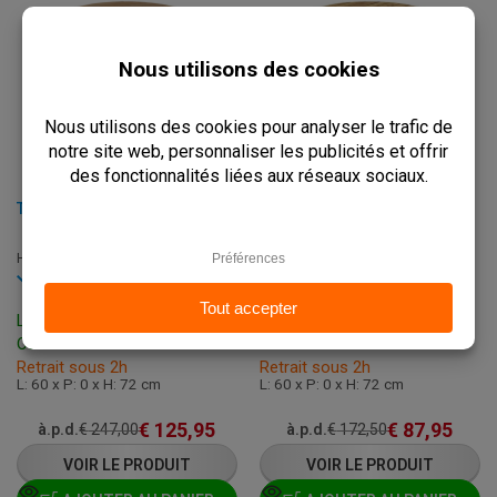
TABLE DE TERRASSE RONDE EN BOIS DE FRÊNE PLIABLE- U424 - 60 CM
TABLE DE TERRASSE RONDE EN FRÊNE - U428 - 60 CM
HC-U424
C-U428
En stock
En stock
Livraison: 3 - 7 Jours
Livraison: 3 - 7 Jours
Ouvrables
Ouvrables
Retrait sous 2h
Retrait sous 2h
L: 60 x P: 0 x H: 72 cm
L: 60 x P: 0 x H: 72 cm
€
125,95
€
87,95
à.p.d.
€
247,00
à.p.d.
€
172,50
VOIR LE PRODUIT
VOIR LE PRODUIT