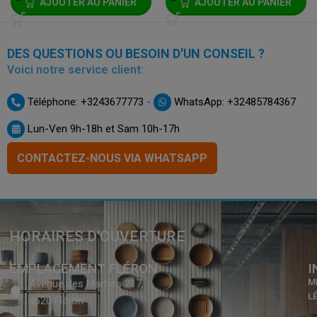
AJOUTER AU PANIER
AJOUTER AU PANIER
DES QUESTIONS OU BESOIN D'UN CONSEIL ?
Voici notre service client:
-
Téléphone: +3243677773
WhatsApp: +32485784367
Lun-Ven 9h-18h et Sam 10h-17h
CONTACTEZ-NOUS VIA WHATSAPP
HORAIRES D’OUVERTURE
EMPLACEMENT FLÉRON
I
M
Avenue des Martyrs 217,
L
4620 Fléron