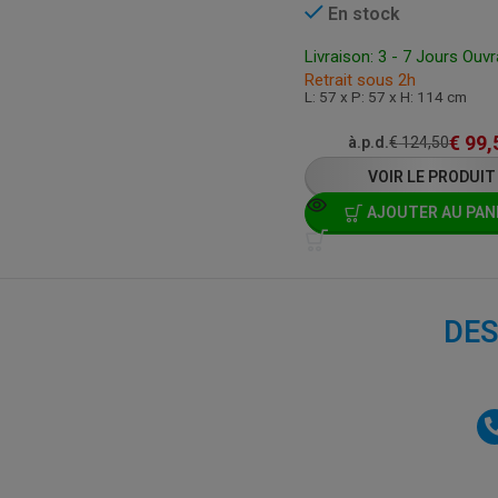
En stock
Livraison: 3 - 7 Jours Ouv
Retrait sous 2h
L: 57 x P: 57 x H: 114 cm
€
99,
à.p.d.
€
124,50
VOIR LE PRODUIT
AJOUTER AU PAN
DES