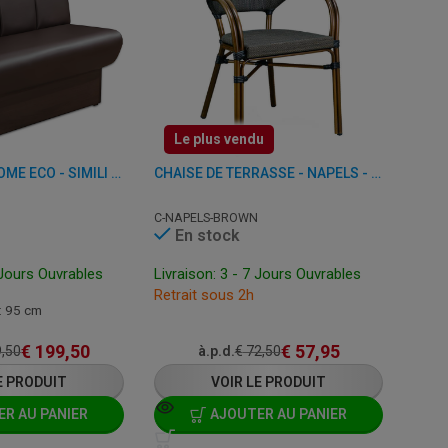
Le plus vendu
BANQUETTE - ROME ECO - SIMILI CUIR
CHAISE DE TERRASSE - NAPELS - ALUMINIUM/PLASTIQUE
C-NAPELS-BROWN
En stock
 Jours Ouvrables
Livraison: 3 - 7 Jours Ouvrables
Retrait sous 2h
H: 95 cm
€
199,50
€
57,95
,50
à.p.d.
€
72,50
E PRODUIT
VOIR LE PRODUIT
R AU PANIER
AJOUTER AU PANIER