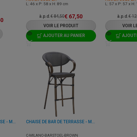
L: 46 x P: 58 x H: 89 cm
L: 57 x P: 57 x H
€
67,50
à.p.d.
€
84,50
à.p.d.
€
12
50
VOIR LE PRODUIT
VOIR L
AJOUTER AU PANIER
AJOUTE
CHAISE DE BAR DE TERRASSE - MILANO - ALUMINIUM/PLASTIQUE
CHAISE DE BAR DE TERRASSE - MILANO - ALUMINIUM/PLASTIQUE
C-MILANO-BARSTOEL-BROWN