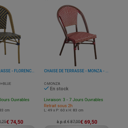
CHAISE DE TERRASSE - FLORENCE - ALUMINIUM/PLASTIQUE
CHAISE DE TERRASSE - MONZA - ALUMINIUM/ROTIN
D+BLUE
C-MONZA
En stock
 Jours Ouvrables
Livraison: 3 - 7 Jours Ouvrables
Retrait sous 2h
 83 cm
L: 49 x P: 60 x H: 83 cm
€
74,50
€
69,50
,25
à.p.d.
€
87,00