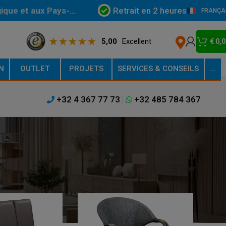
Retrait en 2 heures
gique et aux Pays-
FRANÇA
5,00
Excellent
€
0,0
N
OUTLET
PROJETS
SERVICES & CONSEILS
…
+32 4 367 77 73
+32 485 784 367
Trier
Afficher
9
12
18
24