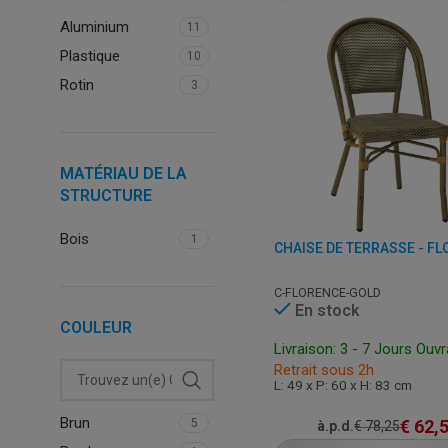
Aluminium
11
Plastique
10
Rotin
3
MATÉRIAU DE LA
STRUCTURE
Bois
1
C-FLORENCE-GOLD
En stock
COULEUR
Livraison: 3 - 7 Jours Ouv
Retrait sous 2h
L: 49 x P: 60 x H: 83 cm
Brun
€
62,
5
à.p.d.
€
78,25