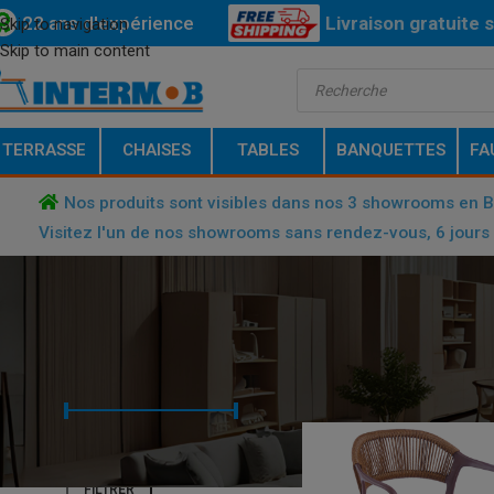
22 ans d'expérience
Livraison
gratuite
s
Skip to navigation
Skip to main content
Bas
TERRASSE
CHAISES
TABLES
BANQUETTES
FA
Nos produits sont visibles dans nos 3 showrooms en 
Visitez l'un de nos showrooms sans rendez-vous, 6 jours 
FILTRER PAR TARIF
ACCUEIL
/
PRODUCT COULEUR D
Prix :
€ 40
—
€ 200
FILTRER