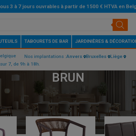
ous 3 à 7 jours ouvrables à partir de 1500 € HTVA en Bel
UTEUILS
TABOURETS DE BAR
JARDINIÈRES & DÉCORATIO
Belgique
Nos implantations :
Anvers
Bruxelles
Liège
sur 7, de 9h à 18h.
BRUN
U CADRE
/
BRUN