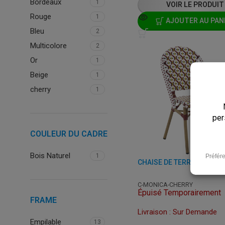
Bordeaux
1
VOIR LE PRODUIT
Rouge
1
AJOUTER AU PAN
Bleu
2
Multicolore
2
Or
1
Beige
1
cherry
1
COULEUR DU CADRE
Bois Naturel
1
C-MONICA-CHERRY
Épuisé Temporairement
FRAME
Livraison : Sur Demande
Empilable
13