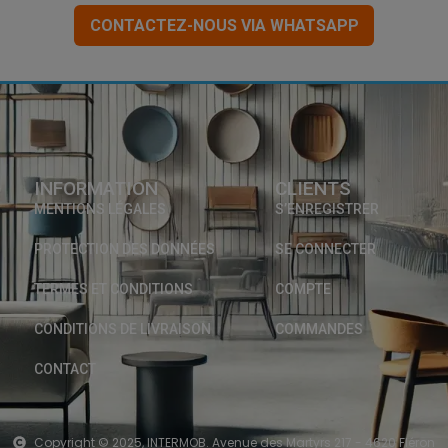
CONTACTEZ-NOUS VIA WHATSAPP
INFORMATION
CLIENTS
MENTIONS LÉGALES
S’ENREGISTRER
PROTECTION DES DONNÉES
SE CONNECTER
TERMES ET CONDITIONS
COMPTE
CONDITIONS DE LIVRAISON
COMMANDES
CONTACT
Copyright © 2025, INTERMOB. Avenue des Martyrs 217 - 4620 Fléron