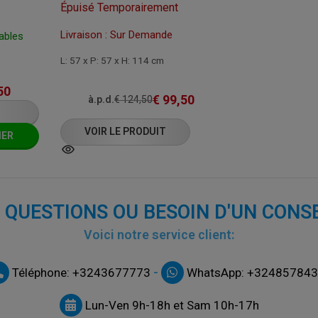
Épuisé Temporairement
Livraison : Sur Demande
rables
L: 57 x P: 57 x H: 114 cm
50
€
99,50
à.p.d.
€
124,50
VOIR LE PRODUIT
IER
 QUESTIONS OU BESOIN D'UN CONSE
Voici notre service client:
-
Téléphone: +3243677773
WhatsApp: +32485784
Lun-Ven 9h-18h et Sam 10h-17h