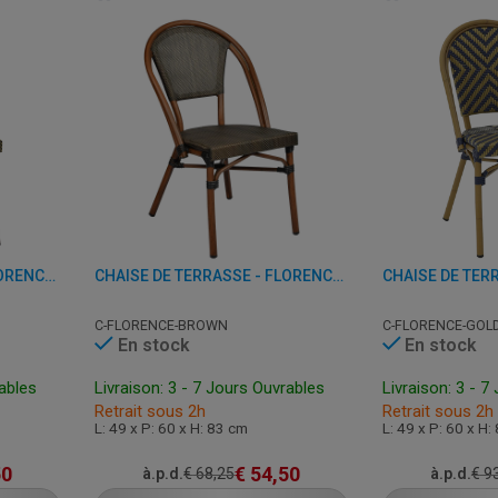
CHAISE DE TERRASSE - FLORENCE - ALUMINIUM/PLASTIQUE
CHAISE DE TERRASSE - FLORENCE - ALUMINIUM/PLASTIQUE
C-FLORENCE-BROWN
C-FLORENCE-GOL
En stock
En stock
rables
Livraison: 3 - 7 Jours Ouvrables
Livraison: 3 - 7
Retrait sous 2h
Retrait sous 2h
L: 49 x P: 60 x H: 83 cm
L: 49 x P: 60 x H:
50
€
54,50
à.p.d.
€
68,25
à.p.d.
€
93