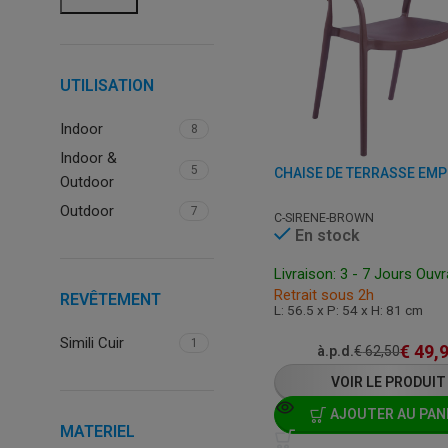
UTILISATION
Indoor
8
Indoor &
5
Outdoor
Outdoor
7
C-SIRENE-BROWN
En stock
Livraison: 3 - 7 Jours Ouv
Retrait sous 2h
REVÊTEMENT
L: 56.5 x P: 54 x H: 81 cm
Simili Cuir
1
€
49,
à.p.d.
€
62,50
VOIR LE PRODUIT
AJOUTER AU PAN
MATERIEL