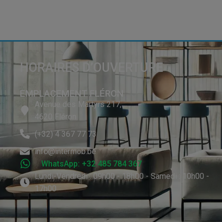
HORAIRES D’OUVERTURE
EMPLACEMENT FLÉRON
Avenue des Martyrs 217,
4620 Fléron
(+32) 4 367 77 73
info@intermob.be
WhatsApp: +32 485 784 367
Lundi-Vendredi : 09h00 - 18h00 - Samedi : 10h00 -
17h00