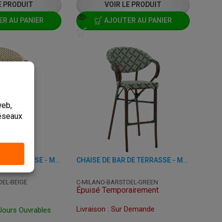
E PRODUIT
VOIR LE PRODUIT
R AU PANIER
AJOUTER AU PANIER
CHAISE DE BAR DE TERRASSE - MILANO - ALUMINIUM/PLASTIQUE
CHAISE DE BAR DE TERRASSE - MILANO - ALUMINIUM/PLASTIQUE
EL-BEIGE
C-MILANO-BARSTOEL-GREEN
Épuisé Temporairement
Livraison : Sur Demande
 Jours Ouvrables