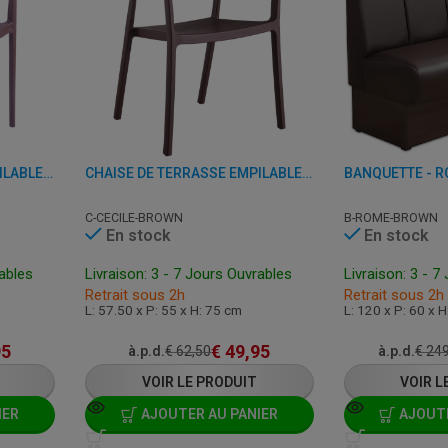
CHAISE DE TERRASSE EMPILABLE AVEC ACCOUDOIRS - SIRENE - PLASTIQUE
CHAISE DE TERRASSE EMPILABLE AVEC ACCOUDOIRS - CECILE - PLASTIQUE
C-CECILE-BROWN
B-ROME-BROWN
En stock
En stock
rables
Livraison: 3 - 7 Jours Ouvrables
Livraison: 3 - 7
Retrait sous 2h
Retrait sous 2h
L: 57.50 x P: 55 x H: 75 cm
L: 120 x P: 60 x 
95
€
49,95
à.p.d.
€
62,50
à.p.d.
€
249
VOIR LE PRODUIT
VOIR L
IER
AJOUTER AU PANIER
AJOUTE