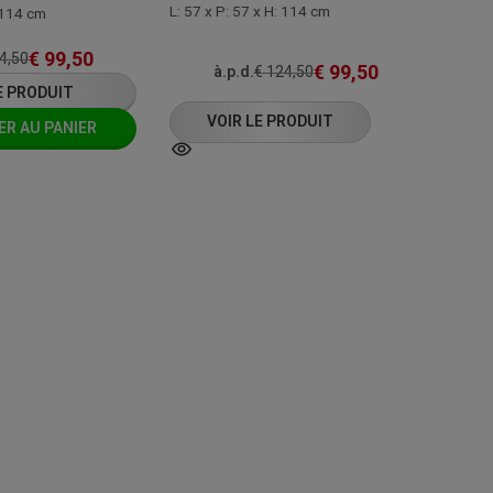
L: 57 x P: 57 x H: 114 cm
: 114 cm
€
99,50
4,50
€
99,50
à.p.d.
€
124,50
E PRODUIT
VOIR LE PRODUIT
R AU PANIER