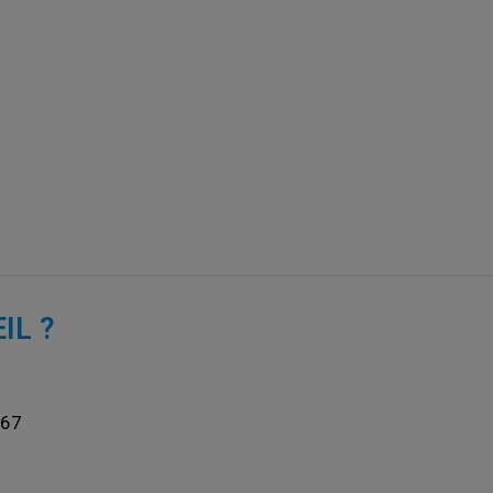
IL ?
367