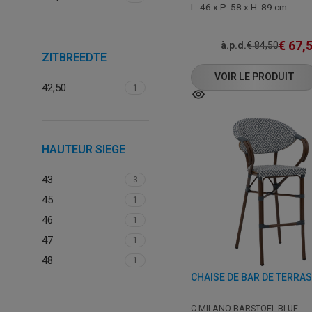
L: 46 x P: 58 x H: 89 cm
€
67,
à.p.d.
€
84,50
ZITBREEDTE
VOIR LE PRODUIT
42,50
1
HAUTEUR SIEGE
43
3
45
1
46
1
47
1
48
1
C-MILANO-BARSTOEL-BLUE