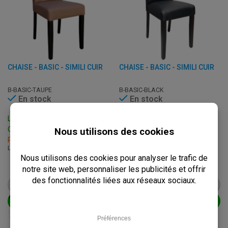
CHAISE - BASIC - SIMILI CUIR
CHAISE - BASIC - SIMILI CUIR
B-BASIC-TAUPE
B-BASIC-BLACK
En stock
En stock
Livraison: 3 - 7 Jours
Livraison: 3 - 7 Jours
Ouvrables
Ouvrables
Retrait sous 2h
Retrait sous 2h
L: 43 x P: 57 x H: 92 cm
L: 43 x P: 57 x H: 92 cm
€
49,95
€
49,95
à.p.d.
€
62,50
à.p.d.
€
62,50
VOIR LE PRODUIT
VOIR LE PRODUIT
AJOUTER AU PANIER
AJOUTER AU PANIER