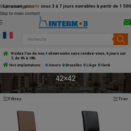
Livraison
gratuite
sous 3 à 7 jours ouvrables à partir de 1 5
Skip to navigation
Skip to main content
Visitez l'un de nos
4
showrooms sans rendez-vous, 6 jours sur
7, de 9h à 18h.
Nos implantations :
Anvers
Bruxelles
Liège
Genk
42×42
2 résultats affichés
ACCUEIL
/
PRODUCT ASSISE (CM)
/
42×42
Filtres
Trier