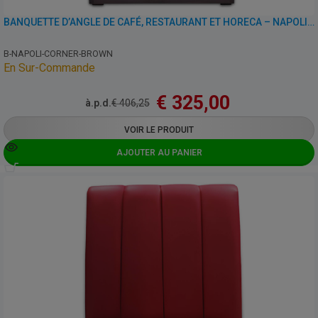
BANQUETTE D’ANGLE DE CAFÉ, RESTAURANT ET HORECA – NAPOLI – SIMILI CUIR
B-NAPOLI-CORNER-BROWN
En Sur-Commande
€
325,00
à.p.d.
€
406,25
VOIR LE PRODUIT
AJOUTER AU PANIER