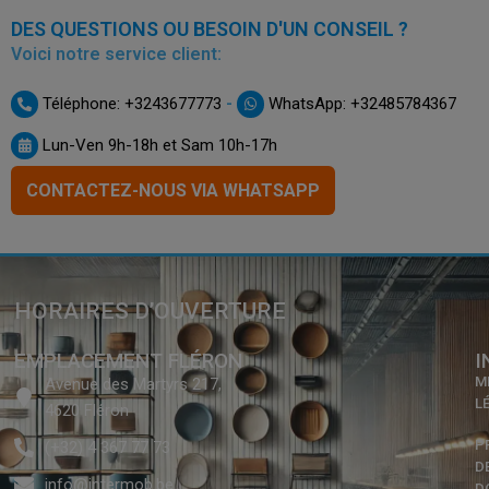
DES QUESTIONS OU BESOIN D'UN CONSEIL ?
Voici notre service client:
-
Téléphone: +3243677773
WhatsApp: +32485784367
Lun-Ven 9h-18h et Sam 10h-17h
CONTACTEZ-NOUS VIA WHATSAPP
HORAIRES D’OUVERTURE
EMPLACEMENT FLÉRON
I
M
Avenue des Martyrs 217,
L
4620 Fléron
P
(+32) 4 367 77 73
D
info@intermob.be
D