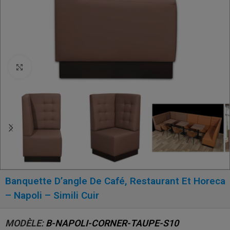
Click to enlarge
Banquette D’angle De Café, Restaurant Et Horeca
– Napoli – Simili Cuir
MODÈLE:
B-NAPOLI-CORNER-TAUPE-S10