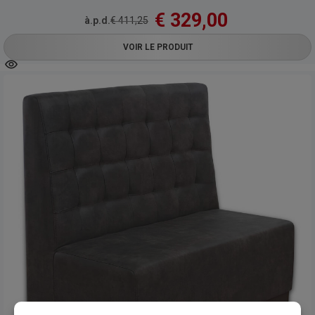
€
329,00
à.p.d.
€
411,25
VOIR LE PRODUIT