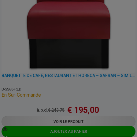
BANQUETTE DE CAFÉ, RESTAURANT ET HORECA – SAFRAN – SIMILI CUIR
B-SS60-RED
En Sur-Commande
€
195,00
à.p.d.
€
243,75
VOIR LE PRODUIT
AJOUTER AU PANIER