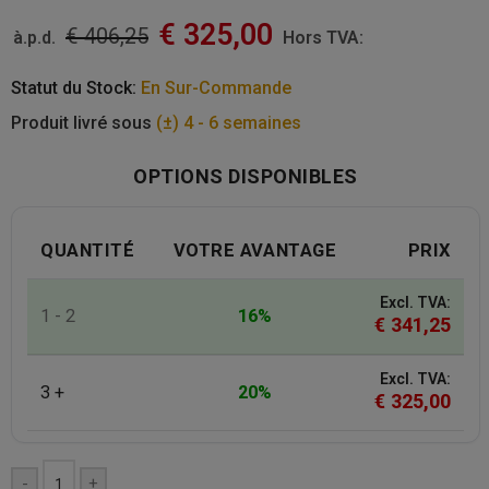
€
325,00
€
406,25
à.p.d.
Hors TVA:
Statut du Stock:
En Sur-Commande
Produit livré sous
(±) 4 - 6 semaines
OPTIONS DISPONIBLES
QUANTITÉ
VOTRE AVANTAGE
PRIX
Excl. TVA:
1 - 2
16%
€
341,25
Excl. TVA:
3 +
20%
€
325,00
-
+