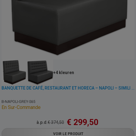
+4 kleuren
BANQUETTE DE CAFÉ, RESTAURANT ET HORECA – NAPOLI – SIMILI CUIR
B-NAPOLI-GREY-S65
En Sur-Commande
€
299,50
à.p.d.
€
374,50
VOIR LE PRODUIT