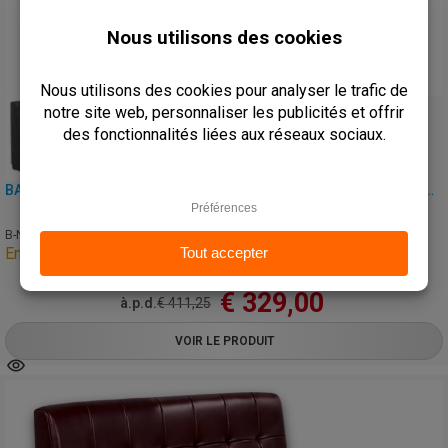
+4 kleuren
BANQUETTE DE CAFÉ, RESTAURANT ET HORECA – NAPOLI – MICROFIBRE VINTAGE
B-NAPOLI-ANTHRACITE96
En Sur-Commande
€
329,00
à.p.d.
€
411,25
VOIR LE PRODUIT