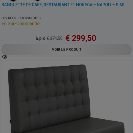
BANQUETTE DE CAFÉ, RESTAURANT ET HORECA – NAPOLI – SIMILI CUIR
B-NAPOLI-BROWN-DD02
En Sur-Commande
€
299,50
à.p.d.
€
374,50
VOIR LE PRODUIT