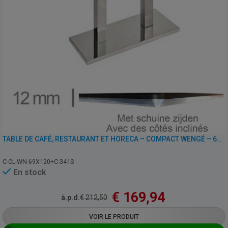
TABLE DE CAFÉ, RESTAURANT ET HORECA – COMPACT WENGÉ – 69×120 CM AVEC PIED
C-CL-WN-69X120+C-341S
En stock
€
169,94
à.p.d.
€
212,50
VOIR LE PRODUIT