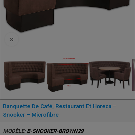
Click to enlarge
Banquette De Café, Restaurant Et Horeca –
Snooker – Microfibre
MODÈLE:
B-SNOOKER-BROWN29