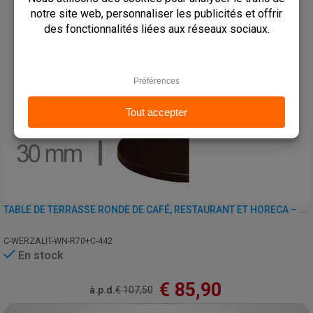
TABLE DE TERRASSE RONDE DE CAFÉ, RESTAURANT ET HORECA – WERZALIT WENGÉ – 70 CM
C-WERZALIT-WN-R70+C-442
En stock
€
85,90
à.p.d.
€
107,50