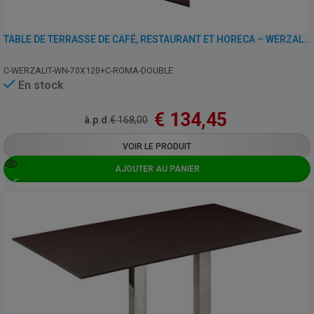
TABLE DE TERRASSE DE CAFÉ, RESTAURANT ET HORECA – WERZALIT WENGÉ – 70×120 CM
C-WERZALIT-WN-70X120+C-ROMA-DOUBLE
En stock
€
134,45
à.p.d.
€
168,00
VOIR LE PRODUIT
AJOUTER AU PANIER