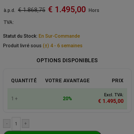
€
1.495,00
€
1.868,75
à.p.d.
Hors
TVA:
Statut du Stock:
En Sur-Commande
Produit livré sous
(±) 4 - 6 semaines
OPTIONS DISPONIBLES
QUANTITÉ
VOTRE AVANTAGE
PRIX
Excl. TVA:
1 +
20%
€
1.495,00
-
+