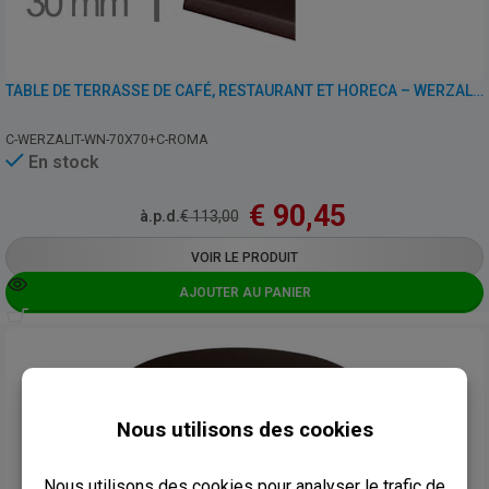
TABLE DE TERRASSE DE CAFÉ, RESTAURANT ET HORECA – WERZALIT WENGÉ – 70×70 CM
C-WERZALIT-WN-70X70+C-ROMA
En stock
€
90,45
à.p.d.
€
113,00
VOIR LE PRODUIT
AJOUTER AU PANIER