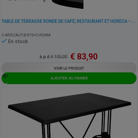
TABLE DE TERRASSE RONDE DE CAFÉ, RESTAURANT ET HORECA – WERZALIT NOIR – 70 CM
C-WERZALIT-B-R70+C-ROMA
En stock
€
83,90
à.p.d.
€
105,00
VOIR LE PRODUIT
AJOUTER AU PANIER