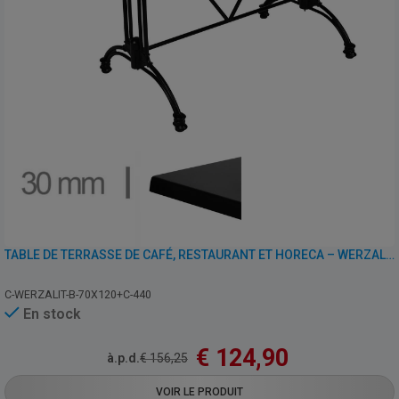
TABLE DE TERRASSE DE CAFÉ, RESTAURANT ET HORECA – WERZALIT NOIR – 70×120 CM
C-WERZALIT-B-70X120+C-440
En stock
€
124,90
à.p.d.
€
156,25
VOIR LE PRODUIT