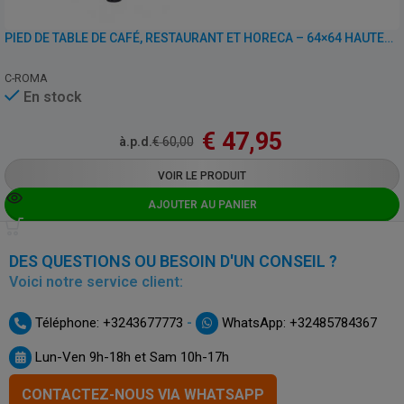
PIED DE TABLE DE CAFÉ, RESTAURANT ET HORECA – 64×64 HAUTEUR 72 CM – ALUMINIUM
C-ROMA
En stock
€
47,95
à.p.d.
€
60,00
VOIR LE PRODUIT
AJOUTER AU PANIER
DES QUESTIONS OU BESOIN D'UN CONSEIL ?
Voici notre service client:
-
Téléphone: +3243677773
WhatsApp: +32485784367
Lun-Ven 9h-18h et Sam 10h-17h
CONTACTEZ-NOUS VIA WHATSAPP