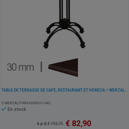
TABLE DE TERRASSE DE CAFÉ, RESTAURANT ET HORECA – WERZALIT WENGÉ – 60×60 CM
C-WERZALIT-WN-60X60+C-442
En stock
€
82,90
à.p.d.
€
103,75