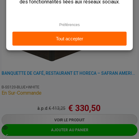
BANQUETTE DE CAFÉ, RESTAURANT ET HORECA – SAFRAN AMERICAN – SIMILI CUIR
B-SS120-BLUE+WHITE
En Sur-Commande
€
330,50
à.p.d.
€
413,25
VOIR LE PRODUIT
AJOUTER AU PANIER