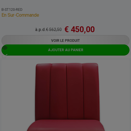
B-ST120-RED
En Sur-Commande
€
450,00
à.p.d.
€
562,50
VOIR LE PRODUIT
AJOUTER AU PANIER