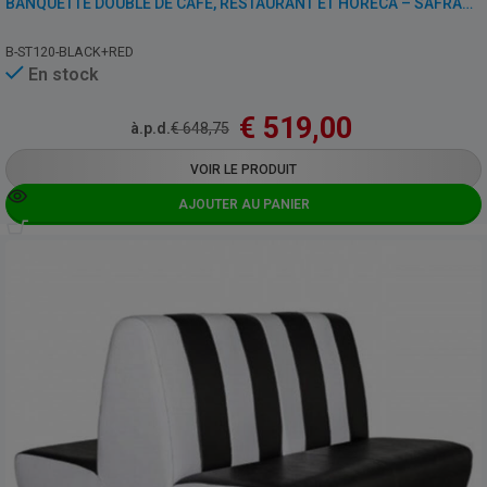
BANQUETTE DOUBLE DE CAFÉ, RESTAURANT ET HORECA – SAFRAN – SIMILI CUIR
B-ST120-BLACK+RED
En stock
€
519,00
à.p.d.
€
648,75
VOIR LE PRODUIT
AJOUTER AU PANIER