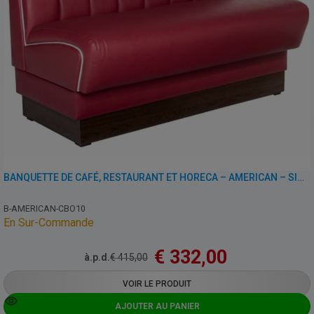
BANQUETTE DE CAFÉ, RESTAURANT ET HORECA – AMERICAN – SIMILI CUIR
B-AMERICAN-CBO10
En Sur-Commande
€
332,00
à.p.d.
€
415,00
VOIR LE PRODUIT
AJOUTER AU PANIER