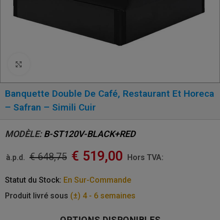
Click to enlarge
Banquette Double De Café, Restaurant Et Horeca
– Safran – Simili Cuir
MODÈLE:
B-ST120V-BLACK+RED
€
519,00
€
648,75
à.p.d.
Hors TVA:
Statut du Stock:
En Sur-Commande
Produit livré sous
(±) 4 - 6 semaines
OPTIONS DISPONIBLES