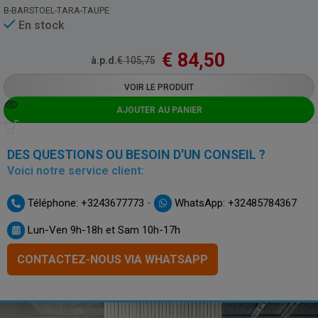
B-BARSTOEL-TARA-TAUPE
En stock
€
84,50
à.p.d.
€
105,75
VOIR LE PRODUIT
AJOUTER AU PANIER
DES QUESTIONS OU BESOIN D'UN CONSEIL ?
Voici notre service client:
-
Téléphone: +3243677773
WhatsApp: +32485784367
Lun-Ven 9h-18h et Sam 10h-17h
CONTACTEZ-NOUS VIA WHATSAPP