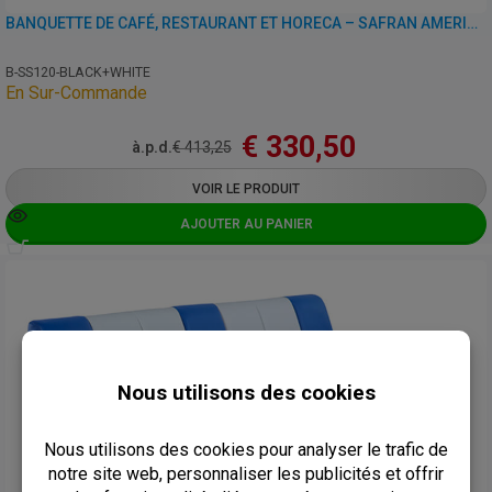
BANQUETTE DE CAFÉ, RESTAURANT ET HORECA – SAFRAN AMERICAN – SIMILI CUIR
B-SS120-BLACK+WHITE
En Sur-Commande
€
330,50
à.p.d.
€
413,25
VOIR LE PRODUIT
AJOUTER AU PANIER