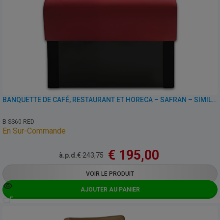
BANQUETTE DE CAFÉ, RESTAURANT ET HORECA – SAFRAN – SIMILI CUIR
B-SS60-RED
En Sur-Commande
€
195,00
à.p.d.
€
243,75
VOIR LE PRODUIT
AJOUTER AU PANIER