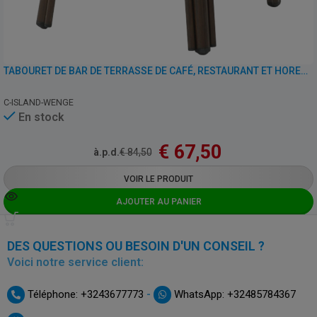
TABOURET DE BAR DE TERRASSE DE CAFÉ, RESTAURANT ET HORECA – ISLAND – ALUMINIUM/ROTIN
C-ISLAND-WENGE
En stock
€
67,50
à.p.d.
€
84,50
VOIR LE PRODUIT
AJOUTER AU PANIER
DES QUESTIONS OU BESOIN D'UN CONSEIL ?
Voici notre service client:
-
Téléphone: +3243677773
WhatsApp: +32485784367