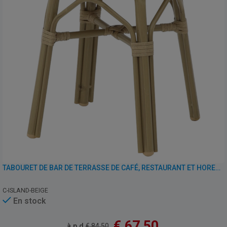
TABOURET DE BAR DE TERRASSE DE CAFÉ, RESTAURANT ET HORECA – ISLAND – ALUMINIUM/ROTIN
C-ISLAND-BEIGE
En stock
€
67,50
à.p.d.
€
84,50