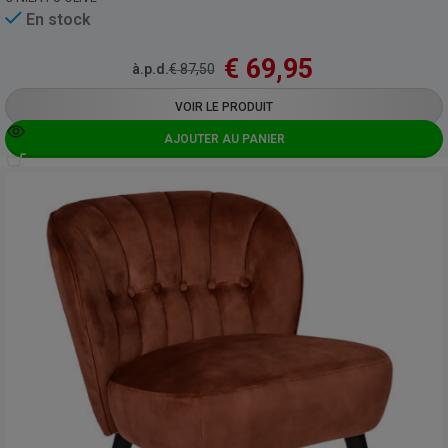
En stock
€
69,95
à.p.d.
€
87,50
VOIR LE PRODUIT
AJOUTER AU PANIER