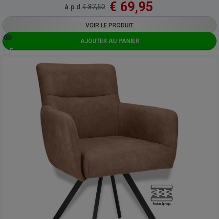
€
69,95
à.p.d.
€
87,50
VOIR LE PRODUIT
AJOUTER AU PANIER