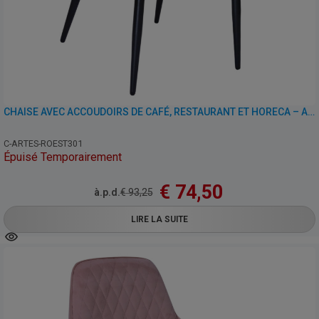
CHAISE AVEC ACCOUDOIRS DE CAFÉ, RESTAURANT ET HORECA – ARTES – VELOURS
C-ARTES-ROEST301
Épuisé Temporairement
€
74,50
à.p.d.
€
93,25
LIRE LA SUITE