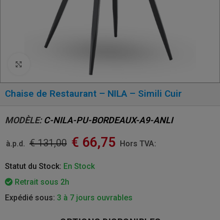
Click to enlarge
Chaise de Restaurant – NILA – Simili Cuir
MODÈLE:
C-NILA-PU-BORDEAUX-A9-ANLI
€
66,75
€
131,00
à.p.d.
Hors TVA:
Statut du Stock:
En Stock
Retrait sous 2h
Expédié sous:
3 à 7 jours ouvrables