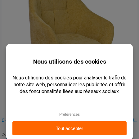
CHAISE AVEC ACCOUDOIRS DE CAFÉ, RESTAURANT ET HORECA – JESSICA – TISSU VINTAGE
C-JESSICA-YELLOW05