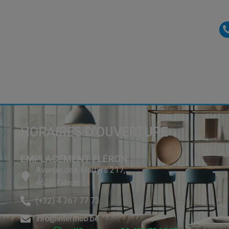
HORAIRES D’OUVERTURE
EMPLACEMENT FLÉRON
Avenue des Martyrs 217,
4620 Fléron
(+32) 4 367 77 73
info@intermob.be