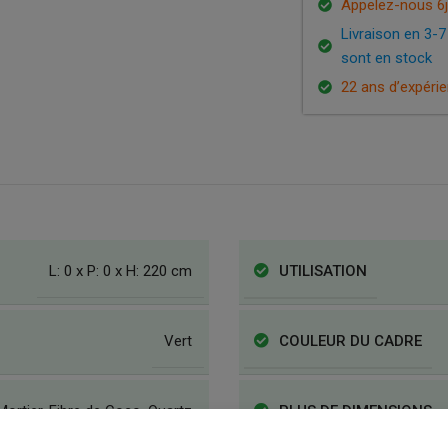
Appelez-nous 6j
Livraison en 3-7
sont en stock
22 ans d’expéri
L: 0 x P: 0 x H: 220 cm
UTILISATION
Vert
COULEUR DU CADRE
Mortier
,
Fibre de Coco
,
Quartz
PLUS DE DIMENSIONS