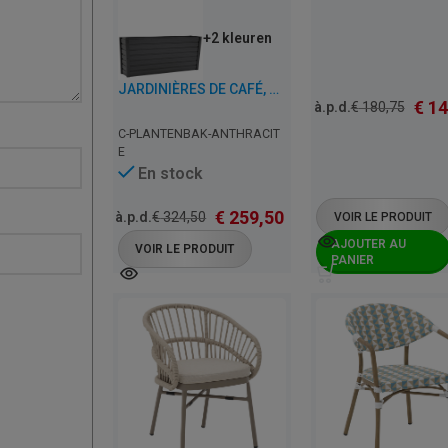
+2 kleuren
JARDINIÈRES DE CAFÉ, RESTAURANT ET HORECA – ANTHRACITE – 28 CM D’ÉPAISSEUR
€
14
à.p.d.
€
180,75
C-PLANTENBAK-ANTHRACIT
E
En stock
€
259,50
à.p.d.
€
324,50
VOIR LE PRODUIT
AJOUTER AU
VOIR LE PRODUIT
PANIER