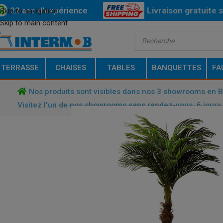
22 ans d'expérience
Livraison
gratuite
s
Skip to navigation
Skip to main content
Bas
TERRASSE
CHAISES
TABLES
BANQUETTES
FA
Nos produits sont visibles dans nos 3 showrooms en 
Visitez l'un de nos showrooms sans rendez-vous, 6 jours 