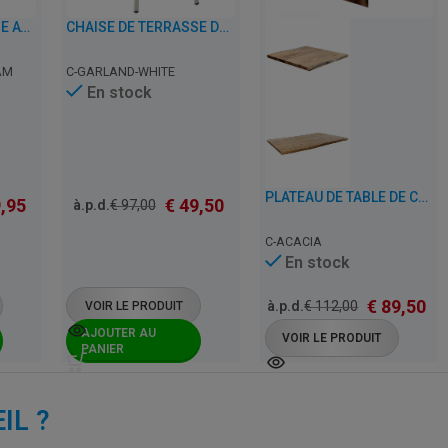
CHAISE DE TERRASSE AVEC ACCOUDOIRS DE CAFÉ, RESTAURANT ET HORECA – AURORA – ALUMINIUM
CHAISE DE TERRASSE DE CAFÉ, RESTAURANT ET HORECA – GARLAND – ALUMINIUM
AM
C-GARLAND-WHITE
En stock
PLATEAU DE TABLE DE CAFÉ, RESTAURANT ET HORECA EN BOIS NATUREL – ACACIA – 3,50 CM D’ÉPAISSEUR
,95
€
49,50
à.p.d.
€
97,00
C-ACACIA
En stock
€
89,50
à.p.d.
€
112,00
VOIR LE PRODUIT
AJOUTER AU
VOIR LE PRODUIT
PANIER
IL ?