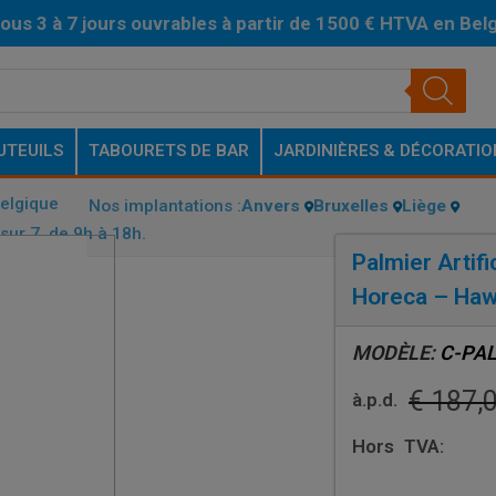
ous 3 à 7 jours ouvrables à partir de 1500 € HTVA en Bel
UTEUILS
TABOURETS DE BAR
JARDINIÈRES & DÉCORATIO
Belgique
Nos implantations :
Anvers
Bruxelles
Liège
sur 7, de 9h à 18h.
Palmier Artifi
Horeca – Haw
MODÈLE:
C-PA
€
187,
à.p.d.
Hors TVA: