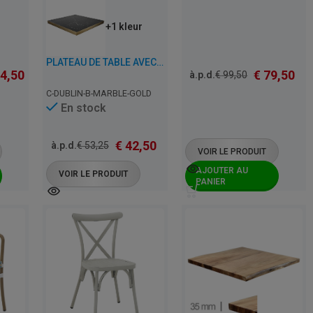
+1 kleur
PLATEAU DE TABLE AVEC BORD DORÉ DE CAFÉ, RESTAURANT ET HORECA – DUBLIN MARBRE NOIR – 5 CM D’ÉPAISSEUR
4,50
€
79,50
à.p.d.
€
99,50
C-DUBLIN-B-MARBLE-GOLD
En stock
€
42,50
à.p.d.
€
53,25
VOIR LE PRODUIT
AJOUTER AU
VOIR LE PRODUIT
PANIER