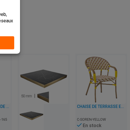
PALMIER ARTIFICIEL DE CAFÉ, RESTAURANT ET HORECA – FLORIDA – VERT 165 CM
CHAISE DE TERRASSE EMPILABLE AVEC ACCOUDOIRS DE CAFÉ, RESTAURANT ET HORECA – SOREN – ROTIN
-165
C-SOREN-YELLOW
En stock