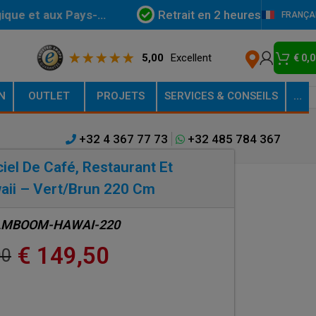
Retrait en 2 heures
gique et aux Pays-
FRANÇA
5,00
Excellent
€
0,0
N
OUTLET
PROJETS
SERVICES & CONSEILS
…
+32 4 367 77 73
+32 485 784 367
ciel De Café, Restaurant Et
aii – Vert/Brun 220 Cm
LMBOOM-HAWAI-220
€
149,50
00