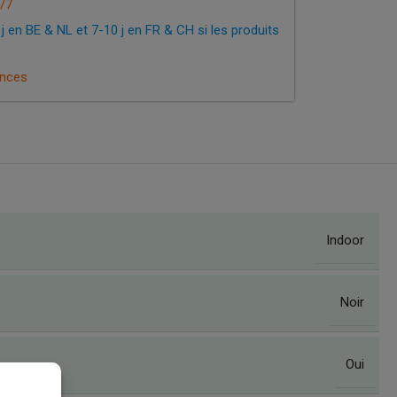
/7
 j en BE & NL et 7-10 j en FR & CH si les produits
ences
Indoor
Noir
Oui