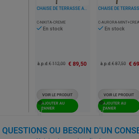
CHAISE DE TERRASSE AVEC ACCOUDOIRS DE CAFÉ, RESTAURANT ET HORECA – NIKITA – ALUMINIUM
C-NIKITA-CREME
C-AURORA-MINT+CRE
En stock
En stock
€
89,50
€
69
à.p.d.
€
112,00
à.p.d.
€
87,50
VOIR LE PRODUIT
VOIR LE PRODUIT
AJOUTER AU
AJOUTER AU
PANIER
PANIER
 QUESTIONS OU BESOIN D'UN CONSE