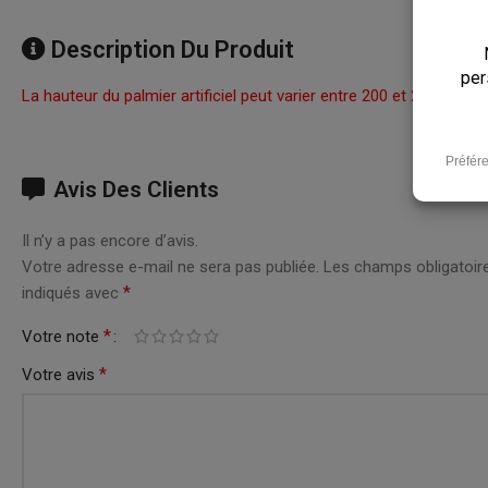
Description Du Produit
La hauteur du palmier artificiel peut varier entre 200 et 250 cm.
Avis Des Clients
Il n’y a pas encore d’avis.
Votre adresse e-mail ne sera pas publiée.
Les champs obligatoir
*
indiqués avec
*
Votre note
*
Votre avis