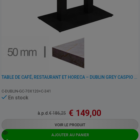
TABLE DE CAFÉ, RESTAURANT ET HORECA – DUBLIN GREY CASPIO – 70×120 CM AVEC PIED
C-DUBLIN-GC-70X120+C-341
En stock
€
149,00
à.p.d.
€
186,25
VOIR LE PRODUIT
AJOUTER AU PANIER