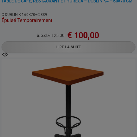
TABLE DE CAFÉ, RESTAURANT ET HORECA – DUBLIN K4 – 60×70 CM AVEC PIED
C-DUBLIN-K4-60X70+C-339
Épuisé Temporairement
€
100,00
à.p.d.
€
125,00
LIRE LA SUITE