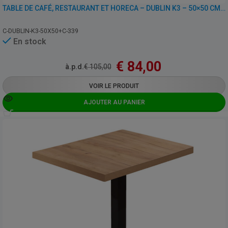
TABLE DE CAFÉ, RESTAURANT ET HORECA – DUBLIN K3 – 50×50 CM AVEC PIED
C-DUBLIN-K3-50X50+C-339
En stock
€
84,00
à.p.d.
€
105,00
VOIR LE PRODUIT
AJOUTER AU PANIER