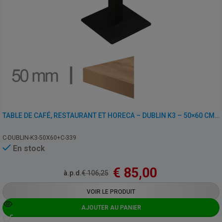
TABLE DE CAFÉ, RESTAURANT ET HORECA – DUBLIN K3 – 50×60 CM AVEC PIED
C-DUBLIN-K3-50X60+C-339
En stock
€
85,00
à.p.d.
€
106,25
VOIR LE PRODUIT
AJOUTER AU PANIER