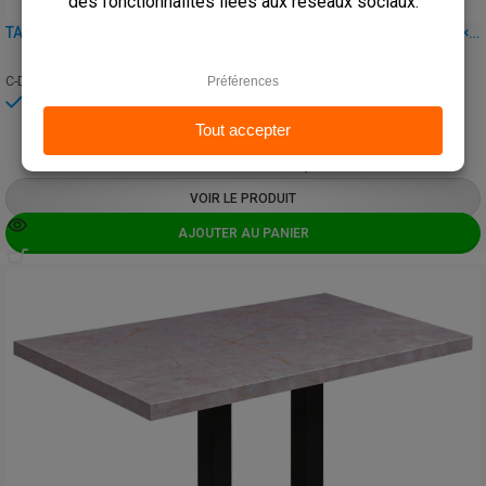
TABLE DE CAFÉ, RESTAURANT ET HORECA – DUBLIN ORANGE – 60×60 CM AVEC PIED
C-DUBLIN-ORANGE-60X60+C-339
En stock
€
85,00
à.p.d.
€
106,25
VOIR LE PRODUIT
AJOUTER AU PANIER