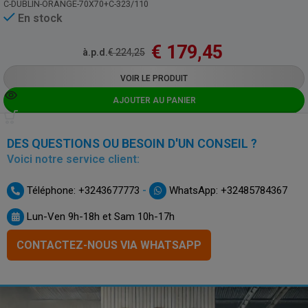
C-DUBLIN-ORANGE-70X70+C-323/110
En stock
€
179,45
à.p.d.
€
224,25
VOIR LE PRODUIT
AJOUTER AU PANIER
DES QUESTIONS OU BESOIN D'UN CONSEIL ?
Voici notre service client:
-
Téléphone: +3243677773
WhatsApp: +32485784367
Lun-Ven 9h-18h et Sam 10h-17h
CONTACTEZ-NOUS VIA WHATSAPP