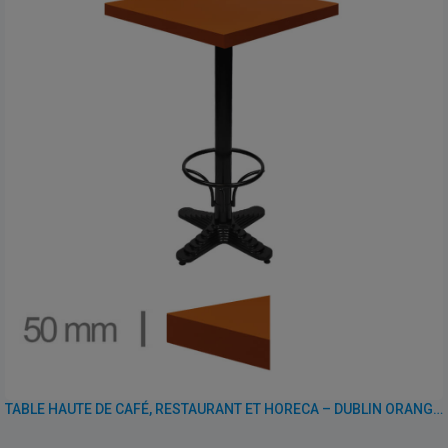
TABLE HAUTE DE CAFÉ, RESTAURANT ET HORECA – DUBLIN ORANGE – 70×70 – HAUTEUR 110 CM AVEC PIED