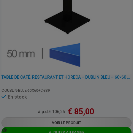
TABLE DE CAFÉ, RESTAURANT ET HORECA – DUBLIN BLEU – 60×60 CM AVEC PIED
C-DUBLIN-BLUE-60X60+C-339
En stock
€
85,00
à.p.d.
€
106,25
VOIR LE PRODUIT
AJOUTER AU PANIER