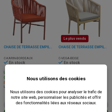
Le plus vendu
CHAISE DE TERRASSE EMPILABLE AVEC ACCOUDOIRS - KARIN - ALUMINIUM
CHAISE DE TERRASSE EMPILABLE AVEC ACCOUDOIRS - VEGA - ALUMINIUM/ROTIN
C-KARIN-BORDEAUX
C-VEGA-BEIGE
En stock
En stock
Livraison: 3 - 7 Jours
Livraison: 3 - 7 Jours
Ouvrables
Ouvrables
Retrait sous 2h
Retrait sous 2h
L: 56 x P: 64 x H: 78 cm
L: 58 x P: 61 x H: 78 cm
€
89,50
€
84,95
à.p.d.
€
112,00
à.p.d.
€
106,25
VOIR LE PRODUIT
VOIR LE PRODUIT