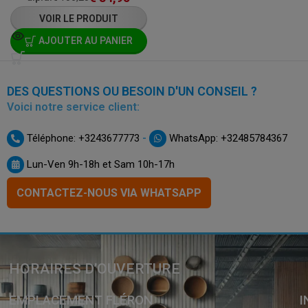
VOIR LE PRODUIT
AJOUTER AU PANIER
DES QUESTIONS OU BESOIN D'UN CONSEIL ?
Voici notre service client:
-
Téléphone: +3243677773
WhatsApp: +32485784367
Lun-Ven 9h-18h et Sam 10h-17h
CONTACTEZ-NOUS VIA WHATSAPP
HORAIRES D’OUVERTURE
EMPLACEMENT FLÉRON
I