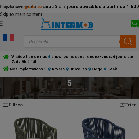
Livraison
gratuite
sous 3 à 7 jours ouvrables à partir de 1 5
Skip to navigation
Skip to main content
Visitez l'un de nos
4
showrooms sans rendez-vous, 6 jours sur
7, de 9h à 18h.
Nos implantations :
Anvers
Bruxelles
Liège
Genk
5
5 résultats affichés
ACCUEIL
/
PRODUCT COUSSIN D\'ASSISE (CM)
/
5
Filtres
Trier