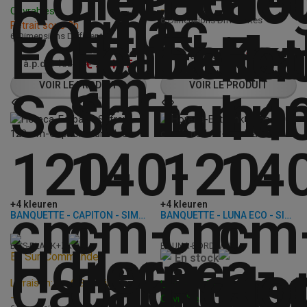
-
Ouvrables
6 Dimensions Différentes
Retrait sous 2h
6 Dimensions Différentes
€
385,50
à.p.d.
€
482,00
€
374,75
à.p.d.
€
468,50
VOIR LE PRODUIT
VOIR LE PRODUIT
+4 kleuren
+4 kleuren
BANQUETTE - CAPITON - SIMILI CUIR
BANQUETTE - LUNA ECO - SIMILI CUIR
B-SS-BLACK+ZK
B-LUNA-BORDEAUX
En Sur-Commande
En stock
Livraison: 4 - 6 Semaines
Livraison: 3 - 7 Jours
-
Ouvrables