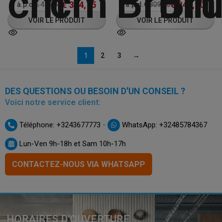
€
374,75
€
247,50
à.p.d.
€
468,50
à.p.d.
€
309,50
VOIR LE PRODUIT
VOIR LE PRODUIT
1
2
3
→
DES QUESTIONS OU BESOIN D'UN CONSEIL ?
Voici notre service client:
-
Téléphone: +3243677773
WhatsApp: +32485784367
Lun-Ven 9h-18h et Sam 10h-17h
CONTACTEZ-NOUS VIA WHATSAPP
HORAIRES D’OUVERTURE