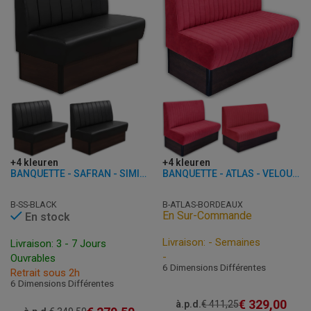
+4 kleuren
+4 kleuren
BANQUETTE - SAFRAN - SIMILI CUIR
BANQUETTE - ATLAS - VELOURS
B-SS-BLACK
B-ATLAS-BORDEAUX
En Sur-Commande
En stock
Livraison: - Semaines
Livraison: 3 - 7 Jours
-
Ouvrables
6 Dimensions Différentes
Retrait sous 2h
6 Dimensions Différentes
€
329,00
à.p.d.
€
411,25