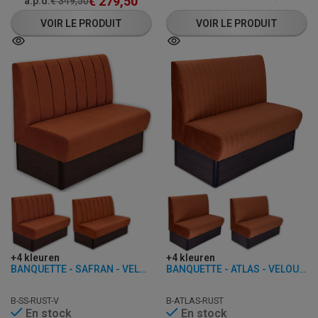
€
279,50
à.p.d.
€
349,50
VOIR LE PRODUIT
VOIR LE PRODUIT
+4 kleuren
+4 kleuren
BANQUETTE - SAFRAN - VELOURS
BANQUETTE - ATLAS - VELOURS
B-SS-RUST-V
B-ATLAS-RUST
En stock
En stock