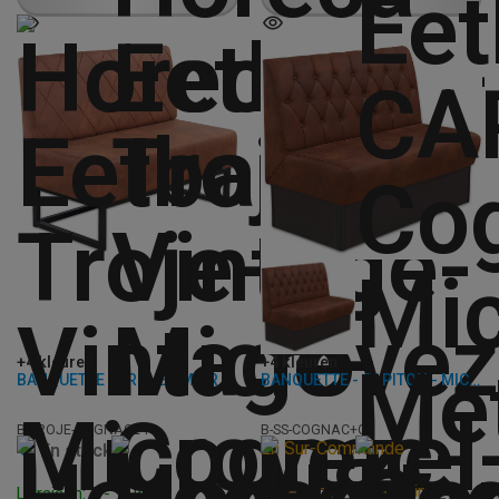
+4 kleuren
+4 kleuren
BANQUETTE - TROJE - MICROFIBRE
BANQUETTE - CAPITON - MICROFIBRE
B-TROJE-COGNAC24
B-SS-COGNAC+CK
En Sur-Commande
En stock
Livraison: 4 - 6 Semaines
Livraison: 3 - 7 Jours