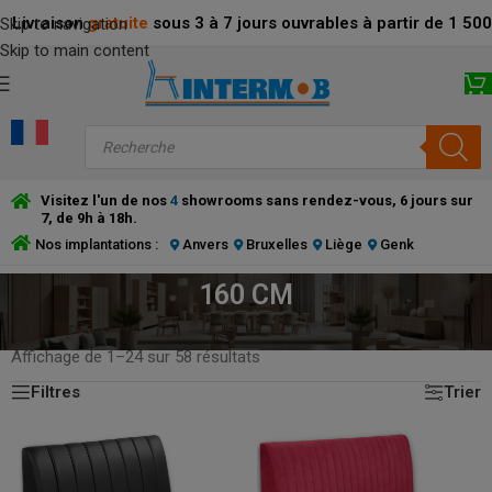
Livraison
gratuite
sous 3 à 7 jours ouvrables à partir de 1 5
Skip to navigation
Skip to main content
Visitez l'un de nos
4
showrooms sans rendez-vous, 6 jours sur
7, de 9h à 18h.
Nos implantations :
Anvers
Bruxelles
Liège
Genk
160 CM
ACCUEIL
/
PRODUCT DIMENSIONS DISPONIBLES
/
160 CM
Affichage de 1–24 sur 58 résultats
Filtres
Trier