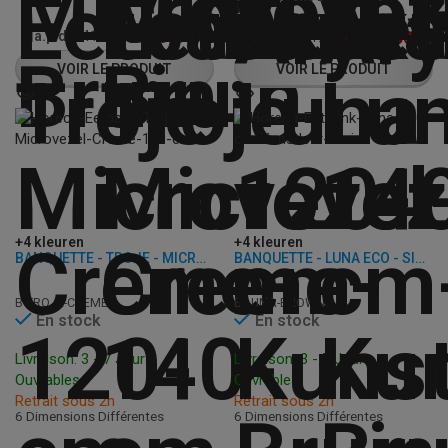
€
329,00
€
279,50
à.p.d.
€
411,25
à.p.d.
€
349,50
VOIR LE PRODUIT
VOIR LE PRODUIT
+4 kleuren
+4 kleuren
BANQUETTE - TROJE - MICROFIBRE
BANQUETTE - LUNA ECO - SIMILI CUIR
B-TROJE-CREME
B-LUNA-BROWN
En stock
En stock
Livraison: 3 - 7 Jours
Livraison: 3 - 7 Jours
Ouvrables
Ouvrables
Retrait sous 2h
Retrait sous 2h
6 Dimensions Différentes
6 Dimensions Différentes