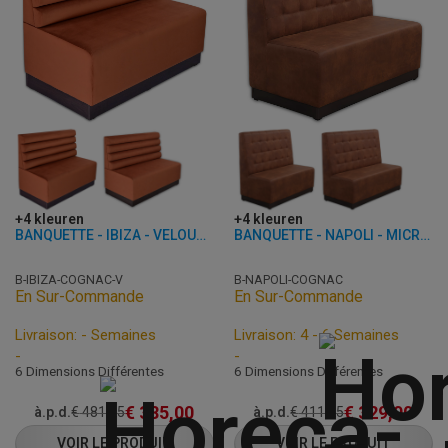
+4 kleuren
+4 kleuren
BANQUETTE - IBIZA - VELOURS
BANQUETTE - NAPOLI - MICROFIBRE
B-IBIZA-COGNAC-V
B-NAPOLI-COGNAC
En Sur-Commande
En Sur-Commande
Livraison: - Semaines
Livraison: 4 - 6 Semaines
-
-
6 Dimensions Différentes
6 Dimensions Différentes
€
385,00
€
329,00
à.p.d.
€
481,25
à.p.d.
€
411,25
VOIR LE PRODUIT
VOIR LE PRODUIT