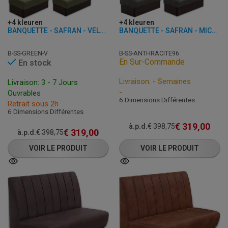
+4 kleuren
+4 kleuren
BANQUETTE - SAFRAN - VELOURS
BANQUETTE - SAFRAN - MICROFIBRE
B-SS-GREEN-V
B-SS-ANTHRACITE96
En Sur-Commande
En stock
Livraison: - Semaines
Livraison: 3 - 7 Jours
-
Ouvrables
6 Dimensions Différentes
Retrait sous 2h
6 Dimensions Différentes
€
319,00
à.p.d.
€
398,75
€
319,00
à.p.d.
€
398,75
VOIR LE PRODUIT
VOIR LE PRODUIT