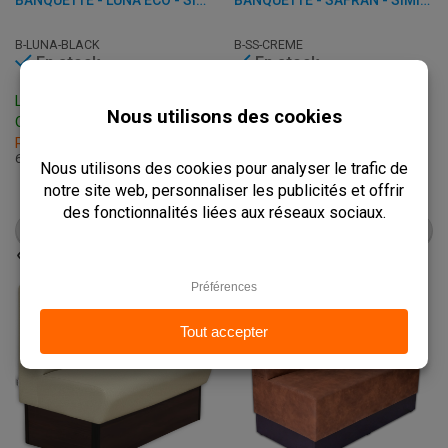
B-LUNA-BLACK
B-SS-CREME
En stock
En stock
Livraison: 3 - 7 Jours
Livraison: 3 - 7 Jours
Ouvrables
Ouvrables
Retrait sous 2h
Retrait sous 2h
6 Dimensions Différentes
6 Dimensions Différentes
€
247,50
€
279,50
à.p.d.
€
309,50
à.p.d.
€
349,50
VOIR LE PRODUIT
VOIR LE PRODUIT