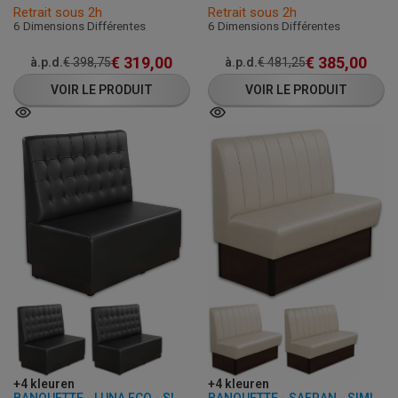
Retrait sous 2h
Retrait sous 2h
6 Dimensions Différentes
6 Dimensions Différentes
€
319,00
€
385,00
à.p.d.
€
398,75
à.p.d.
€
481,25
VOIR LE PRODUIT
VOIR LE PRODUIT
+4 kleuren
+4 kleuren
BANQUETTE - LUNA ECO - SIMILI CUIR
BANQUETTE - SAFRAN - SIMILI CUIR