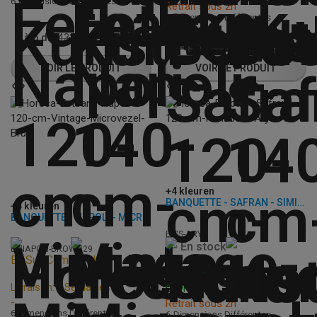
6 Dimensions Différentes
Retrait sous 2h
6 Dimensions Différentes
€
345,95
à.p.d.
€
432,50
€
247,50
à.p.d.
€
309,50
VOIR LE PRODUIT
VOIR LE PRODUIT
+4 kleuren
BANQUETTE - SAFRAN - SIMILI CUIR
+4 kleuren
BANQUETTE - NAPOLI - MICROFIBRE
B-SS-ARY
En stock
B-NAPOLI-BROWN29
En Sur-Commande
Livraison: 3 - 7 Jours
Livraison: - Semaines
Ouvrables
-
Retrait sous 2h
6 Dimensions Différentes
6 Dimensions Différentes