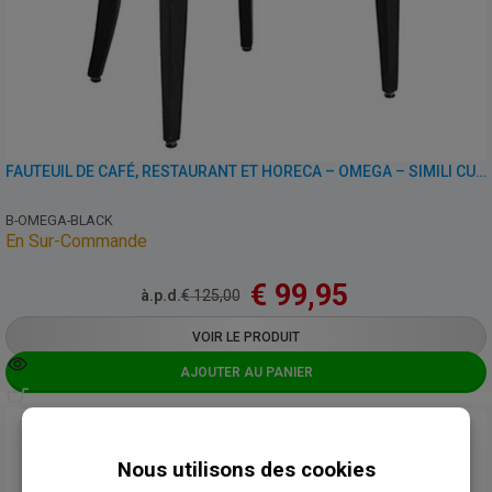
FAUTEUIL DE CAFÉ, RESTAURANT ET HORECA – OMEGA – SIMILI CUIR
B-OMEGA-BLACK
En Sur-Commande
€
99,95
à.p.d.
€
125,00
VOIR LE PRODUIT
AJOUTER AU PANIER