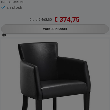
B-TROJE-CREME
En stock
€
374,75
à.p.d.
€
468,50
VOIR LE PRODUIT