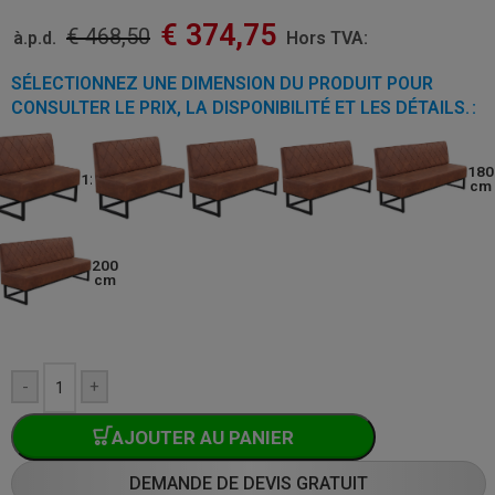
€
374,75
€
468,50
à.p.d.
Hors TVA:
SÉLECTIONNEZ UNE DIMENSION DU PRODUIT POUR
CONSULTER LE PRIX, LA DISPONIBILITÉ ET LES DÉTAILS.
140
150
160
180
120cm
cm
cm
cm
cm
200
cm
-
+
AJOUTER AU PANIER
DEMANDE DE DEVIS GRATUIT