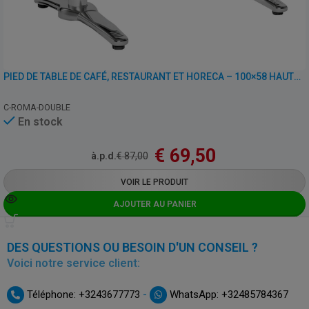
PIED DE TABLE DE CAFÉ, RESTAURANT ET HORECA – 100×58 HAUTEUR 72 CM – ALUMINIUM
C-ROMA-DOUBLE
En stock
€
69,50
à.p.d.
€
87,00
VOIR LE PRODUIT
AJOUTER AU PANIER
DES QUESTIONS OU BESOIN D'UN CONSEIL ?
Voici notre service client:
-
Téléphone: +3243677773
WhatsApp: +32485784367