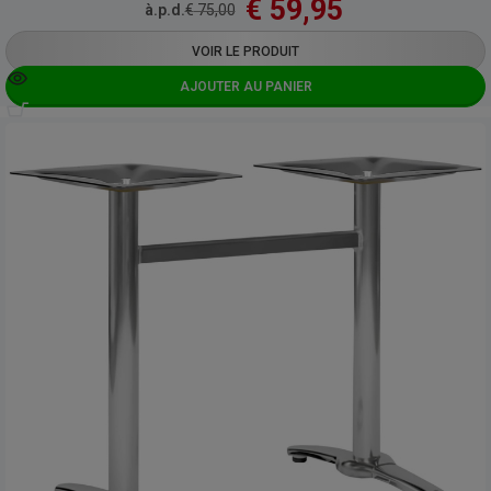
€
59,95
à.p.d.
€
75,00
VOIR LE PRODUIT
AJOUTER AU PANIER