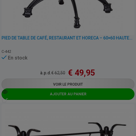
PIED DE TABLE DE CAFÉ, RESTAURANT ET HORECA – 60×60 HAUTEUR 69 CM – FONTE D’ALUMINIUM
C-442
En stock
€
49,95
à.p.d.
€
62,50
VOIR LE PRODUIT
AJOUTER AU PANIER