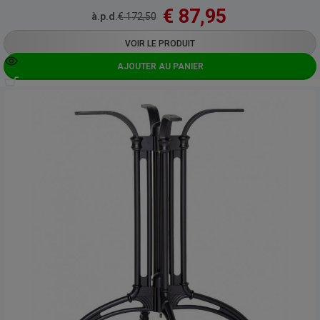
€
87,95
à.p.d.
€
172,50
VOIR LE PRODUIT
AJOUTER AU PANIER