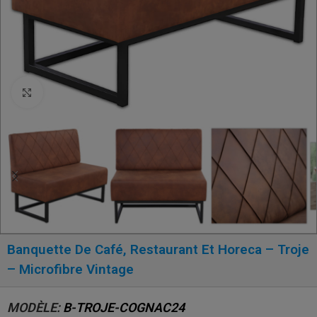
Click to enlarge
Banquette De Café, Restaurant Et Horeca – Troje
– Microfibre Vintage
MODÈLE:
B-TROJE-COGNAC24