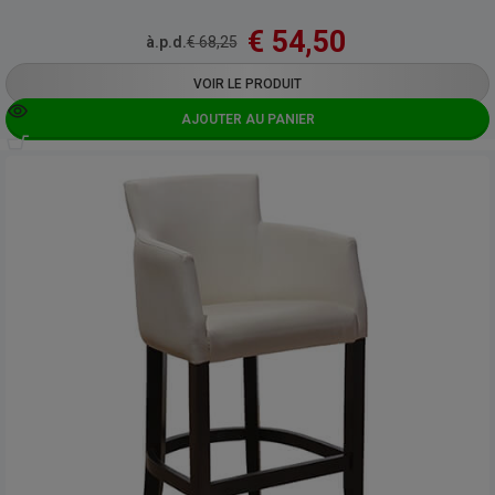
€
54,50
à.p.d.
€
68,25
VOIR LE PRODUIT
AJOUTER AU PANIER