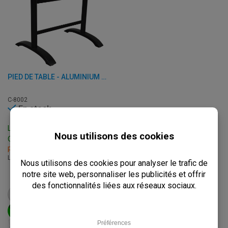
PIED DE TABLE - ALUMINIUM - 56 X 8 X H 72 CM
C-8002
En stock
Livraison: 3 - 7 Jours
Ouvrables
Retrait sous 2h
L: 56 x P: 8 x H: 72 cm
€
69,50
à.p.d.
€
87,00
VOIR LE PRODUIT
AJOUTER AU PANIER