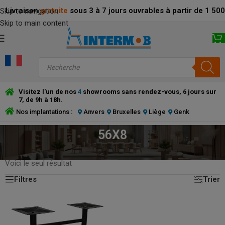
Livraison
gratuite
sous 3 à 7 jours ouvrables à partir de 1 5
Skip to navigation
Skip to main content
Visitez l'un de nos
4
showrooms sans rendez-vous, 6 jours sur
7, de 9h à 18h.
Nos implantations :
Anvers
Bruxelles
Liège
Genk
56X8
ACCUEIL
/
PRODUCT DIMENSIONS DE LA PLAQUE DE FOND (CM)
/
56X8
Voici le seul résultat
Filtres
Trier