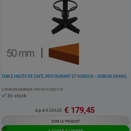
TABLE HAUTE DE CAFÉ, RESTAURANT ET HORECA – DUBLIN ORANGE – 70×70 – HAUTEUR 110 CM AVEC PIED
C-DUBLIN-ORANGE-70X70+C-323/110
En stock
€
179,45
à.p.d.
€
224,25
VOIR LE PRODUIT
AJOUTER AU PANIER