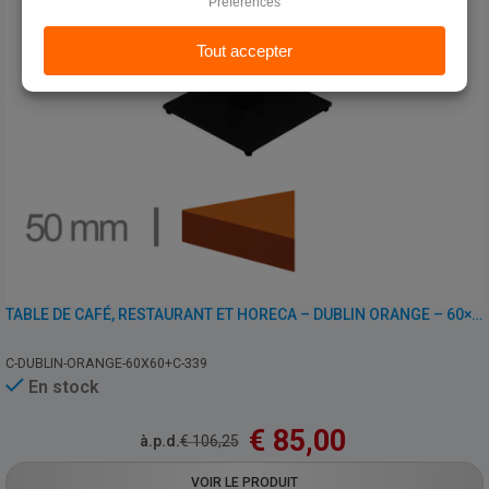
TABLE DE CAFÉ, RESTAURANT ET HORECA – DUBLIN ORANGE – 60×60 CM AVEC PIED
C-DUBLIN-ORANGE-60X60+C-339
En stock
€
85,00
à.p.d.
€
106,25
VOIR LE PRODUIT