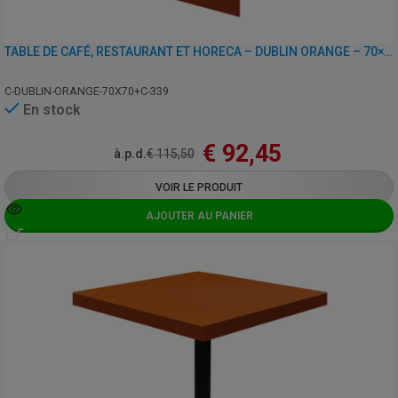
TABLE DE CAFÉ, RESTAURANT ET HORECA – DUBLIN ORANGE – 70×70 CM AVEC PIED
C-DUBLIN-ORANGE-70X70+C-339
En stock
€
92,45
à.p.d.
€
115,50
VOIR LE PRODUIT
AJOUTER AU PANIER