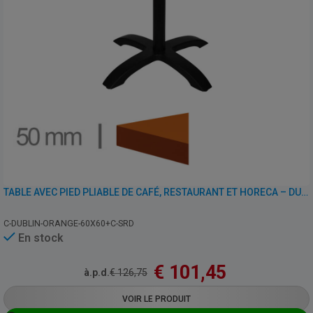
TABLE AVEC PIED PLIABLE DE CAFÉ, RESTAURANT ET HORECA – DUBLIN ORANGE – 60×60 CM
C-DUBLIN-ORANGE-60X60+C-SRD
En stock
€
101,45
à.p.d.
€
126,75
VOIR LE PRODUIT