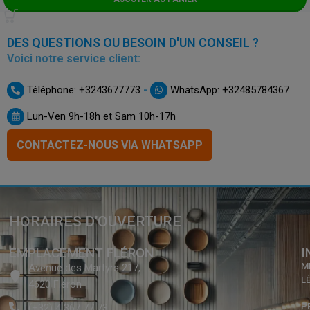
DES QUESTIONS OU BESOIN D'UN CONSEIL ?
Voici notre service client:
-
Téléphone: +3243677773
WhatsApp: +32485784367
Lun-Ven 9h-18h et Sam 10h-17h
CONTACTEZ-NOUS VIA WHATSAPP
HORAIRES D’OUVERTURE
EMPLACEMENT FLÉRON
I
M
Avenue des Martyrs 217,
L
4620 Fléron
P
(+32) 4 367 77 73